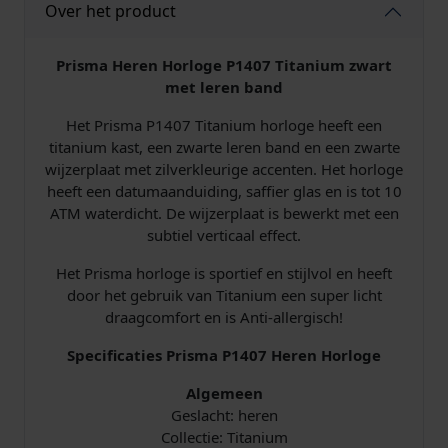
Over het product
e
n
T
Prisma Heren Horloge P1407 Titanium zwart
i
met leren band
t
Het Prisma P1407 Titanium horloge heeft een
a
titanium kast, een zwarte leren band en een zwarte
n
wijzerplaat met zilverkleurige accenten. Het horloge
i
heeft een datumaanduiding, saffier glas en is tot 10
u
ATM waterdicht. De wijzerplaat is bewerkt met een
m
subtiel verticaal effect.
L
e
Het Prisma horloge is sportief en stijlvol en heeft
e
door het gebruik van Titanium een super licht
r
draagcomfort en is Anti-allergisch!
Z
w
Specificaties Prisma P1407 Heren Horloge
a
r
Algemeen
t
Geslacht: heren
a
Collectie: Titanium