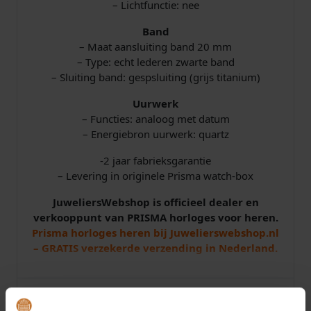
– Lichtfunctie: nee
Band
– Maat aansluiting band 20 mm
– Type: echt lederen zwarte band
– Sluiting band: gespsluiting (grijs titanium)
Uurwerk
– Functies: analoog met datum
– Energiebron uurwerk: quartz
-2 jaar fabrieksgarantie
– Levering in originele Prisma watch-box
JuweliersWebshop is officieel dealer en
verkooppunt van PRISMA horloges voor heren.
Prisma horloges heren bij Juwelierswebshop.nl
– GRATIS verzekerde verzending in Nederland.
Specificaties