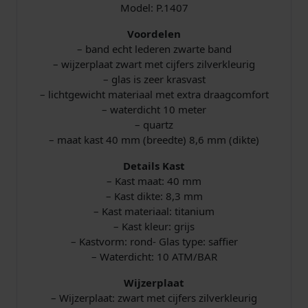
a
Model: P.1407
n
Voordelen
t
– band echt lederen zwarte band
a
– wijzerplaat zwart met cijfers zilverkleurig
l
– glas is zeer krasvast
– lichtgewicht materiaal met extra draagcomfort
– waterdicht 10 meter
– quartz
– maat kast 40 mm (breedte) 8,6 mm (dikte)
Details Kast
– Kast maat: 40 mm
– Kast dikte: 8,3 mm
– Kast materiaal: titanium
– Kast kleur: grijs
– Kastvorm: rond- Glas type: saffier
– Waterdicht: 10 ATM/BAR
Wijzerplaat
– Wijzerplaat: zwart met cijfers zilverkleurig