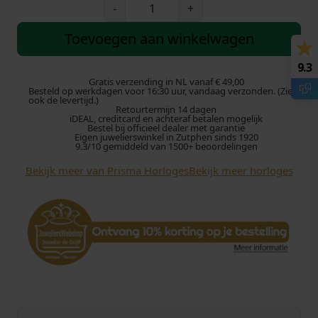
P
-
+
r
i
Toevoegen aan winkelwagen
s
m
9.3
a
Gratis verzending in NL vanaf € 49,00
Besteld op werkdagen voor 16:30 uur, vandaag verzonden. (Zie
H
ook de levertijd.)
Retourtermijn 14 dagen
o
iDEAL, creditcard en achteraf betalen mogelijk
r
Bestel bij officieel dealer met garantie
Eigen juwelierswinkel in Zutphen sinds 1920
l
9.3/10 gemiddeld van 1500+ beoordelingen
o
Bekijk meer van Prisma Horloges
Bekijk meer horloges
g
e
P
1
4
0
7
H
e
r