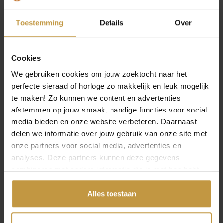
Over Prisma Horloges
Toestemming
Details
Over
Cookies
We gebruiken cookies om jouw zoektocht naar het
perfecte sieraad of horloge zo makkelijk en leuk mogelijk
MEER VAN PRISMA HORLOGES
€
119,00
€
129,00
te maken! Zo kunnen we content en advertenties
afstemmen op jouw smaak, handige functies voor social
PRISMA HORLOGE
PRISMA HORLOGE
media bieden en onze website verbeteren. Daarnaast
P1673 HEREN
P1406 HEREN
delen we informatie over jouw gebruik van onze site met
TITANIUM LEER
TITANIUM LEER
onze partners voor social media, advertenties en
GROEN
BLAUW
analyses. Deze partners kunnen deze gegevens
Direct leverbaar, 1
Direct leverbaar, 1
combineren met andere informatie die je met hen hebt
werkdag
werkdag
gedeeld of die ze hebben verzameld via jouw gebruik van
hun diensten.
Alles toestaan