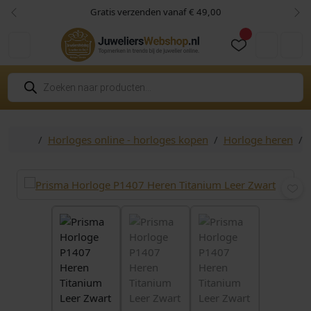
Skip to content
Skip to footer
Gratis verzenden vanaf € 49,00
Vorige
Vol
Cart
Account
P
r
o
d
u
c
Home
Horloges online - horloges kopen
Horloge heren
t
e
n
z
o
e
k
e
n