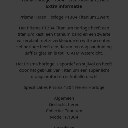
t
Extra informatie
a
Prisma Heren Horloge P1304 Titanium Zwart
n
i
Het Prisma P1304 Titanium horloge heeft een
u
titanium kast, een titanium band en een zwarte
m
wijzerplaat met zilverkleurige en witte accenten.
Z
Het horloge heeft een datum- en dag aanduiding,
w
saffier glas en is tot 10 ATM waterdicht.
a
r
Het Prisma horloge is sportief en stijlvol en heeft
t
door het gebruik van Titanium een super licht
a
draagcomfort en is Antiallergisch!
a
n
Specificaties Prisma 1304 Heren Horloge
t
Algemeen
a
Geslacht: heren
l
Collectie: Titanium
Model: P.1304
Voordelen