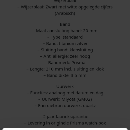
Wijzerplaat
– Wijzerplaat: Zwart met witte opgelegde cijfers
(Arabisch)
Band
– Maat aansluiting band: 20 mm
– Type: standaard
– Band: titanium zilver
– Sluiting band: klepsluiting
– Anti allergie: zeer hoog
– Bandmerk: Prisma
– Lengte: 210 mm incl. sluiting en klok
– Band dikte: 3.5 mm
Uurwerk
– Functies: analoog met datum en dag
– Uurwerk: Miyota (GM02)
– Energiebron uurwerk: quartz
-2 jaar fabrieksgarantie
– Levering in originele Prisma watch-box