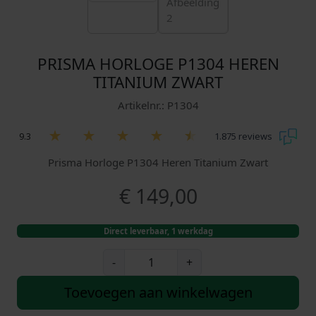
PRISMA HORLOGE P1304 HEREN
TITANIUM ZWART
Artikelnr.: P1304
9.3
1.875 reviews
Prisma Horloge P1304 Heren Titanium Zwart
€
149,00
Direct leverbaar, 1 werkdag
P
-
+
r
i
Toevoegen aan winkelwagen
s