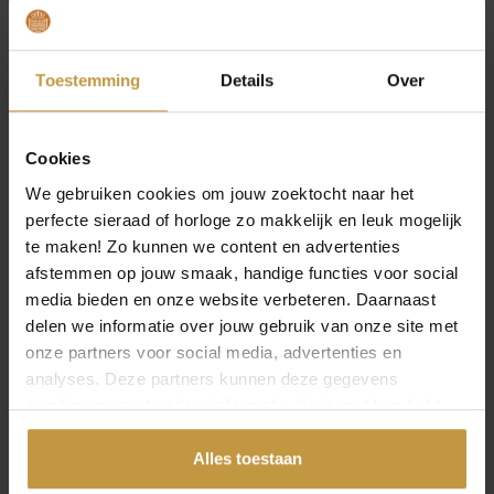
JuweliersWebshop is officieel dealer en
verkooppunt van PRISMA horloges voor heren.
Prisma horloges heren bij Juwelierswebshop.nl –
Toestemming
Details
Over
GRATIS verzekerde verzending in Nederland.
Cookies
Specificaties
We gebruiken cookies om jouw zoektocht naar het
perfecte sieraad of horloge zo makkelijk en leuk mogelijk
Over Prisma Horloges
te maken! Zo kunnen we content en advertenties
afstemmen op jouw smaak, handige functies voor social
media bieden en onze website verbeteren. Daarnaast
delen we informatie over jouw gebruik van onze site met
onze partners voor social media, advertenties en
analyses. Deze partners kunnen deze gegevens
MEER VAN PRISMA HORLOGES
€
119,00
€
129,00
combineren met andere informatie die je met hen hebt
gedeeld of die ze hebben verzameld via jouw gebruik van
PRISMA HORLOGE
PRISMA HORLOGE
hun diensten.
Alles toestaan
P1673 HEREN
P1407 HEREN
TITANIUM LEER
TITANIUM LEER ZWART