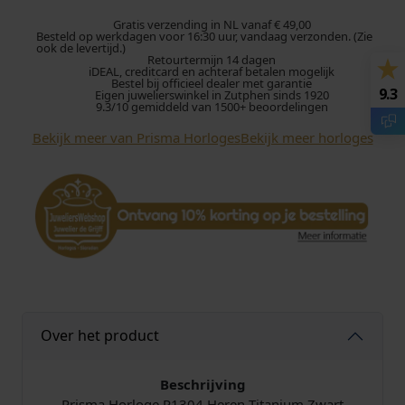
m
a
Gratis verzending in NL vanaf € 49,00
Besteld op werkdagen voor 16:30 uur, vandaag verzonden. (Zie
H
ook de levertijd.)
Retourtermijn 14 dagen
o
iDEAL, creditcard en achteraf betalen mogelijk
r
Bestel bij officieel dealer met garantie
9.3
Eigen juwelierswinkel in Zutphen sinds 1920
l
9.3/10 gemiddeld van 1500+ beoordelingen
o
Bekijk meer van Prisma Horloges
Bekijk meer horloges
g
e
P
1
3
0
4
H
e
r
Over het product
e
n
T
Beschrijving
i
Prisma Horloge P1304 Heren Titanium Zwart