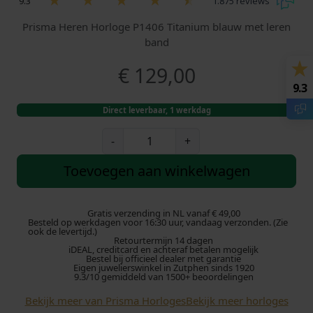
9.3
1.875 reviews
Prisma Heren Horloge P1406 Titanium blauw met leren
band
€
129,00
9.3
Direct leverbaar, 1 werkdag
P
-
+
r
i
Toevoegen aan winkelwagen
s
m
a
Gratis verzending in NL vanaf € 49,00
Besteld op werkdagen voor 16:30 uur, vandaag verzonden. (Zie
H
ook de levertijd.)
Retourtermijn 14 dagen
o
iDEAL, creditcard en achteraf betalen mogelijk
r
Bestel bij officieel dealer met garantie
Eigen juwelierswinkel in Zutphen sinds 1920
l
9.3/10 gemiddeld van 1500+ beoordelingen
o
Bekijk meer van Prisma Horloges
Bekijk meer horloges
g