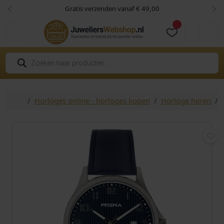
Skip to content
Skip to footer
Gratis verzenden vanaf € 49,00
Vorige
Vol
Cart
Account
P
r
o
d
u
c
Home
Horloges online - horloges kopen
Horloge heren
t
e
n
z
o
e
k
e
n