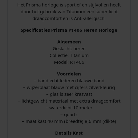
e
Het Prisma horloge is sportief en stijlvol en heeft
e
door het gebruik van Titanium een super licht
r
draagcomfort en is Anti-allergisch!
B
l
Specificaties Prisma P1406 Heren Horloge
a
u
Algemeen
w
Geslacht: heren
a
Collectie: Titanium
a
Model: P.1406
n
Voordelen
t
– band echt lederen blauwe band
a
– wijzerplaat blauw met cijfers zilverkleurig
l
– glas is zeer krasvast
– lichtgewicht materiaal met extra draagcomfort
– waterdicht 10 meter
– quartz
– maat kast 40 mm (breedte) 8,6 mm (dikte)
Details Kast