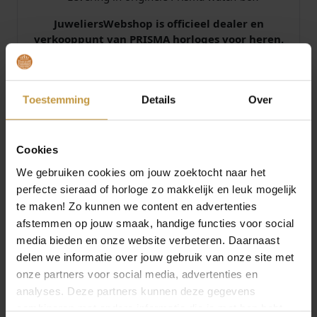
JuweliersWebshop is officieel dealer en
verkooppunt van PRISMA horloges voor heren.
Prisma horloges heren bij Juwelierswebshop.nl
– GRATIS verzekerde verzending in Nederland.
Toestemming
Details
Over
Specificaties
Cookies
Over Prisma Horloges
We gebruiken cookies om jouw zoektocht naar het
perfecte sieraad of horloge zo makkelijk en leuk mogelijk
te maken! Zo kunnen we content en advertenties
afstemmen op jouw smaak, handige functies voor social
media bieden en onze website verbeteren. Daarnaast
delen we informatie over jouw gebruik van onze site met
MEER VAN PRISMA HORLOGES
onze partners voor social media, advertenties en
analyses. Deze partners kunnen deze gegevens
combineren met andere informatie die je met hen hebt