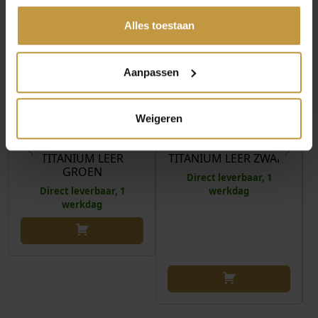
gedeeld of die ze hebben verzameld via jouw gebruik van
hun diensten.
Alles toestaan
Aanpassen
€
119,00
€
129,00
Weigeren
PRISMA HORLOGE
PRISMA HORLOGE
P1673 HEREN
P1407 HEREN
TITANIUM LEER
TITANIUM LEER ZWART
GROEN
Direct leverbaar, 1
Direct leverbaar, 1
werkdag
werkdag