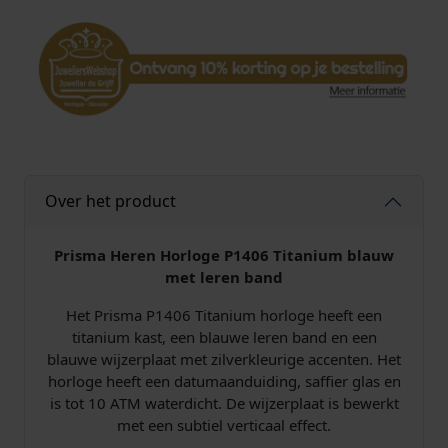
e
P
1
4
0
6
H
e
r
Over het product
e
n
T
Prisma Heren Horloge P1406 Titanium blauw
i
met leren band
t
Het Prisma P1406 Titanium horloge heeft een
a
titanium kast, een blauwe leren band en een
n
blauwe wijzerplaat met zilverkleurige accenten. Het
i
horloge heeft een datumaanduiding, saffier glas en
u
is tot 10 ATM waterdicht. De wijzerplaat is bewerkt
m
met een subtiel verticaal effect.
L