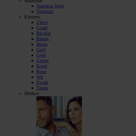
Materiaal
Stainless Steel
Titanium
Kleuren
Zilver
Goud
Bicolor
Blauw
Bruin
Geel
Grijs
Groen
Rood
Rose
Wit
Zwart
Taupe
Merken