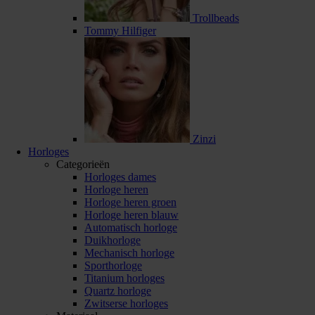
Trollbeads
Tommy Hilfiger
Zinzi
Horloges
Categorieën
Horloges dames
Horloge heren
Horloge heren groen
Horloge heren blauw
Automatisch horloge
Duikhorloge
Mechanisch horloge
Sporthorloge
Titanium horloges
Quartz horloge
Zwitserse horloges