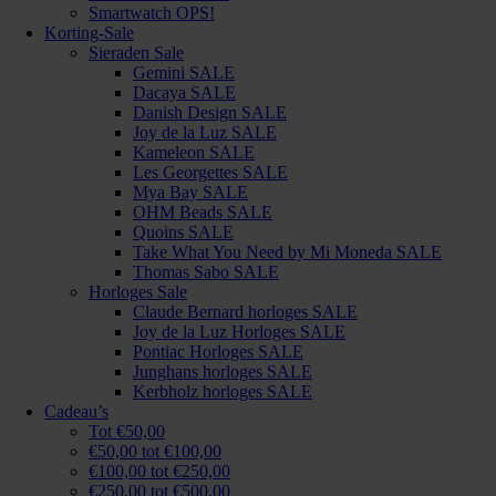
Smartwatch OPS!
Korting-Sale
Sieraden Sale
Gemini SALE
Dacaya SALE
Danish Design SALE
Joy de la Luz SALE
Kameleon SALE
Les Georgettes SALE
Mya Bay SALE
OHM Beads SALE
Quoins SALE
Take What You Need by Mi Moneda SALE
Thomas Sabo SALE
Horloges Sale
Claude Bernard horloges SALE
Joy de la Luz Horloges SALE
Pontiac Horloges SALE
Junghans horloges SALE
Kerbholz horloges SALE
Cadeau’s
Tot €50,00
€50,00 tot €100,00
€100,00 tot €250,00
€250,00 tot €500,00