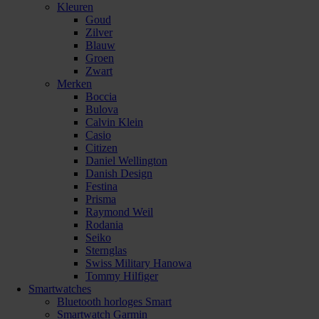
Kleuren
Goud
Zilver
Blauw
Groen
Zwart
Merken
Boccia
Bulova
Calvin Klein
Casio
Citizen
Daniel Wellington
Danish Design
Festina
Prisma
Raymond Weil
Rodania
Seiko
Sternglas
Swiss Military Hanowa
Tommy Hilfiger
Smartwatches
Bluetooth horloges Smart
Smartwatch Garmin