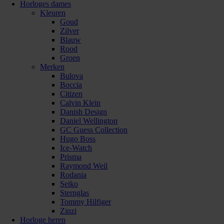
Horloges dames
Kleuren
Goud
Zilver
Blauw
Rood
Groen
Merken
Bulova
Boccia
Citizen
Calvin Klein
Danish Design
Daniel Wellington
GC Guess Collection
Hugo Boss
Ice-Watch
Prisma
Raymond Weil
Rodania
Seiko
Sternglas
Tommy Hilfiger
Zinzi
Horloge heren