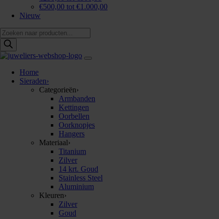
€500,00 tot €1.000,00
Nieuw
Producten
zoeken
Home
Sieraden
›
Categorieën
›
Armbanden
Kettingen
Oorbellen
Oorknopjes
Hangers
Materiaal
›
Titanium
Zilver
14 krt. Goud
Stainless Steel
Aluminium
Kleuren
›
Zilver
Goud