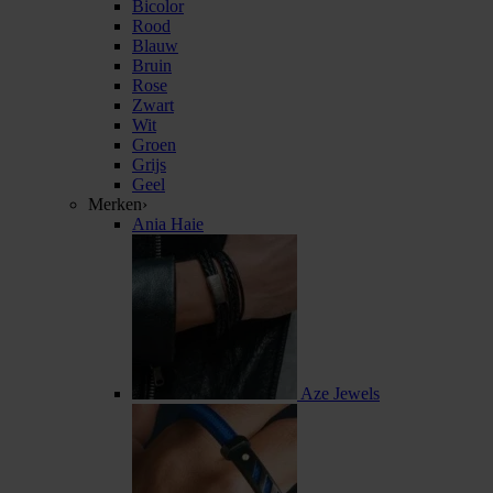
Bicolor
Rood
Blauw
Bruin
Rose
Zwart
Wit
Groen
Grijs
Geel
Merken
›
Ania Haie
Aze Jewels