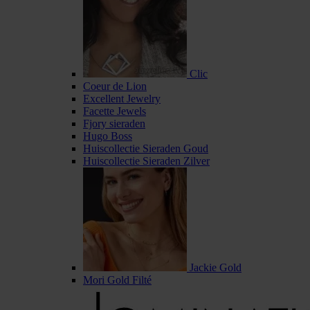
Clic
Coeur de Lion
Excellent Jewelry
Facette Jewels
Fjory sieraden
Hugo Boss
Huiscollectie Sieraden Goud
Huiscollectie Sieraden Zilver
Jackie Gold
Mori Gold Filté