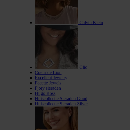
Calvin Klein
Clic
Coeur de Lion
Excellent Jewelry
Facette Jewels
Fjory sieraden
Hugo Boss
Huiscollectie Sieraden Goud
Huiscollectie Sieraden Zilver