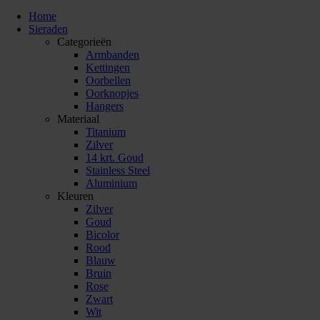
Home
Sieraden
Categorieën
Armbanden
Kettingen
Oorbellen
Oorknopjes
Hangers
Materiaal
Titanium
Zilver
14 krt. Goud
Stainless Steel
Aluminium
Kleuren
Zilver
Goud
Bicolor
Rood
Blauw
Bruin
Rose
Zwart
Wit