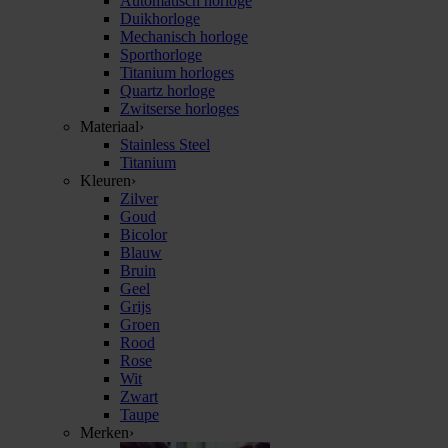
Automatisch horloge
Duikhorloge
Mechanisch horloge
Sporthorloge
Titanium horloges
Quartz horloge
Zwitserse horloges
Materiaal
›
Stainless Steel
Titanium
Kleuren
›
Zilver
Goud
Bicolor
Blauw
Bruin
Geel
Grijs
Groen
Rood
Rose
Wit
Zwart
Taupe
Merken
›