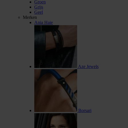
Groen
Grijs
Geel
Merken
Ania Haie
Aze Jewels
Borsari