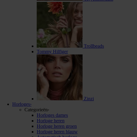
Trollbeads
Tommy Hilfiger
Zinzi
Horloges
›
Categorieën
›
Horloges dames
Horloge heren
Horloge heren groen
Horloge heren blauw