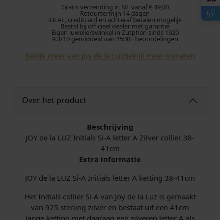
Gratis verzending in NL vanaf € 49,00
o
e
Retourtermijn 14 dagen
iDEAL, creditcard en achteraf betalen mogelijk
Bestel bij officieel dealer met garantie
Eigen juwelierswinkel in Zutphen sinds 1920
n
p
9.3/10 gemiddeld van 1500+ beoordelingen
k
r
Bekijk meer van Joy de la Luz
Bekijk meer sieraden
e
i
l
j
Over het product
i
s
Beschrijving
j
i
JOY de la LUZ Initials Si-A letter A Zilver collier 38-
41cm
k
s
Extra informatie
JOY de la LUZ Si-A Initials letter A ketting 38-41cm
e
:
Het Initials collier Si-A van Joy de la Luz is gemaakt
p
€
van 925 sterling zilver en bestaat uit een 41cm
lange ketting met daaraan een zilveren letter A als