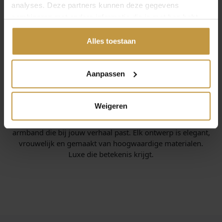
analyses. Deze partners kunnen deze gegevens
combineren met andere informatie die je met hen hebt
gedeeld of die ze hebben verzameld via jouw gebruik van
hun diensten.
Alles toestaan
Aanpassen
INFORMATIE OVER JOY DE LA LUZ
Weigeren
Joy de la Luz maakt stijlvolle armbanden met
verwisselbare bedels. Zo creëer je een persoonlijke
armband die bij jouw verhaal past. Elk ontwerp is elegant,
vrouwelijk en gemaakt van hoogwaardige materialen.
Luxe die betekenis krijgt.