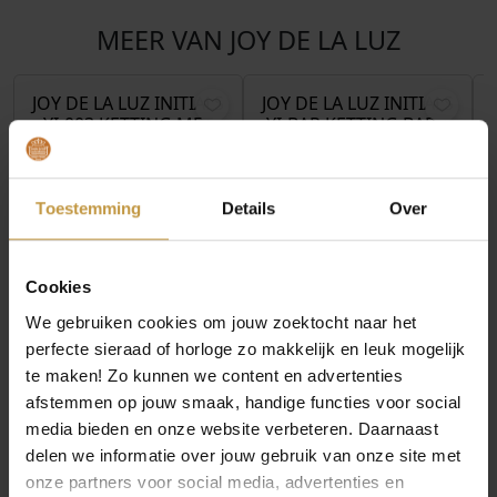
MEER VAN JOY DE LA LUZ
€
329,00
€
309,00
JOY DE LA LUZ INITIALS
JOY DE LA LUZ INITIALS
YI-003 KETTING MET
YI-BAR KETTING BAR +
DIAMANT
DIAMANT
1x Direct leverbaar, 1
1x Direct leverbaar, 1
werkdag
werkdag
Toestemming
Details
Over
Cookies
We gebruiken cookies om jouw zoektocht naar het
perfecte sieraad of horloge zo makkelijk en leuk mogelijk
te maken! Zo kunnen we content en advertenties
afstemmen op jouw smaak, handige functies voor social
media bieden en onze website verbeteren. Daarnaast
delen we informatie over jouw gebruik van onze site met
onze partners voor social media, advertenties en