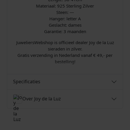
9
Materiaal: 925 Sterling Zilver
Steen: —
,
Hanger: letter A
Geslacht: dames
0
Garantie: 3 maanden
0
JuweliersWebshop is officieel dealer Joy de la Luz
sieraden in zilver.
.
Gratis verzending in Nederland vanaf € 49,- per
bestelling!
Specificaties
Over Joy de la Luz