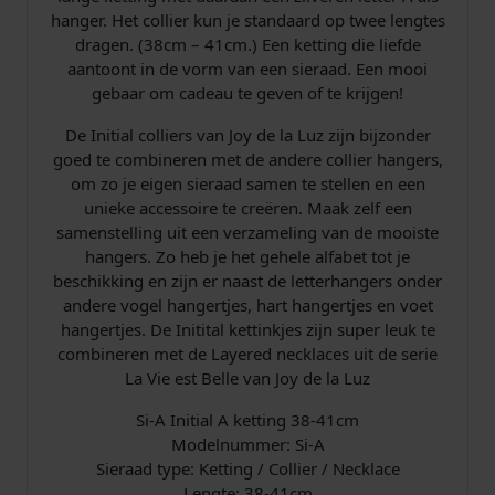
r
hanger. Het collier kun je standaard op twee lengtes
dragen. (38cm – 41cm.) Een ketting die liefde
i
4
aantoont in de vorm van een sieraad. Een mooi
j
9
gebaar om cadeau te geven of te krijgen!
De Initial colliers van Joy de la Luz zijn bijzonder
s
,
goed te combineren met de andere collier hangers,
om zo je eigen sieraad samen te stellen en een
w
9
unieke accessoire te creëren. Maak zelf een
a
5
samenstelling uit een verzameling van de mooiste
hangers. Zo heb je het gehele alfabet tot je
s
.
beschikking en zijn er naast de letterhangers onder
andere vogel hangertjes, hart hangertjes en voet
:
hangertjes. De Initital kettinkjes zijn super leuk te
combineren met de Layered necklaces uit de serie
€
La Vie est Belle van Joy de la Luz
Si-A Initial A ketting 38-41cm
Modelnummer: Si-A
6
Sieraad type: Ketting / Collier / Necklace
Lengte: 38-41cm