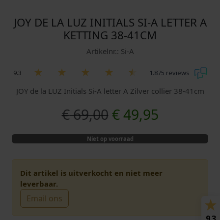
JOY DE LA LUZ INITIALS SI-A LETTER A
KETTING 38-41CM
Artikelnr.: Si-A
9.3
1.875 reviews
JOY de la LUZ Initials Si-A letter A Zilver collier 38-41cm
O
H
€
69,00
€
49,95
o
u
Niet op voorraad
r
i
s
d
Dit artikel is uitverkocht en niet meer
leverbaar.
p
i
Email ons
r
g
9.3