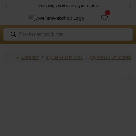
Skip to content
Skip to footer
Vandaag besteld, morgen in huis
Vorige
Vol
Cart
Account
P
r
o
d
u
c
Home
Sieraden
Joy de la Luz SALE
Joy de la Luz initials
t
e
n
z
o
e
k
e
n