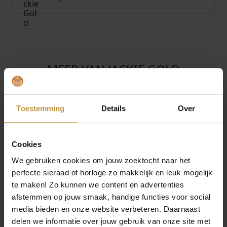
MEER VAN JACKIE GOLD
€
549,00
€
539,00
JACKIE GOLD LOVE
JACKIE GOLD AMSTEL
ACTUALLY NECKLACE
WHITE TOPAZ
Toestemming
Details
Over
JKN26.630
NECKLACE JKN26.616
Direct leverbaar, 1
Direct leverbaar, 1
werkdag
werkdag
Cookies
We gebruiken cookies om jouw zoektocht naar het
perfecte sieraad of horloge zo makkelijk en leuk mogelijk
te maken! Zo kunnen we content en advertenties
afstemmen op jouw smaak, handige functies voor social
media bieden en onze website verbeteren. Daarnaast
delen we informatie over jouw gebruik van onze site met