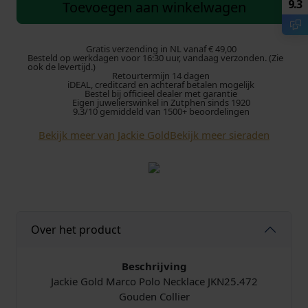
c
9.3
Toevoegen aan winkelwagen
k
i
e
Gratis verzending in NL vanaf € 49,00
Besteld op werkdagen voor 16:30 uur, vandaag verzonden. (Zie
G
ook de levertijd.)
Retourtermijn 14 dagen
o
iDEAL, creditcard en achteraf betalen mogelijk
l
Bestel bij officieel dealer met garantie
Eigen juwelierswinkel in Zutphen sinds 1920
d
9.3/10 gemiddeld van 1500+ beoordelingen
M
Bekijk meer van Jackie Gold
Bekijk meer sieraden
a
r
c
o
P
o
Over het product
l
o
N
Beschrijving
e
Jackie Gold Marco Polo Necklace JKN25.472
c
Gouden Collier
k