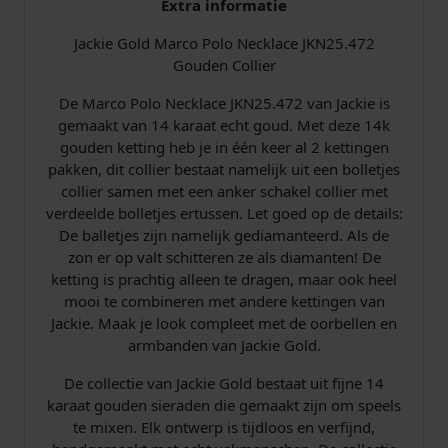
Extra informatie
l
a
Jackie Gold Marco Polo Necklace JKN25.472
c
Gouden Collier
e
De Marco Polo Necklace JKN25.472 van Jackie is
J
gemaakt van 14 karaat echt goud. Met deze 14k
K
gouden ketting heb je in één keer al 2 kettingen
N
pakken, dit collier bestaat namelijk uit een bolletjes
2
collier samen met een anker schakel collier met
5
verdeelde bolletjes ertussen. Let goed op de details:
.
De balletjes zijn namelijk gediamanteerd. Als de
4
zon er op valt schitteren ze als diamanten! De
7
ketting is prachtig alleen te dragen, maar ook heel
2
mooi te combineren met andere kettingen van
a
Jackie. Maak je look compleet met de oorbellen en
a
armbanden van Jackie Gold.
n
t
De collectie van Jackie Gold bestaat uit fijne 14
a
karaat gouden sieraden die gemaakt zijn om speels
l
te mixen. Elk ontwerp is tijdloos en verfijnd,