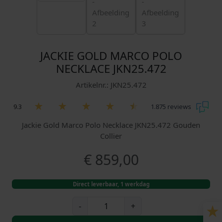
JACKIE GOLD MARCO POLO
NECKLACE JKN25.472
Artikelnr.: JKN25.472
9.3
1.875 reviews
Jackie Gold Marco Polo Necklace JKN25.472 Gouden
Collier
€
859,00
Direct leverbaar, 1 werkdag
J
-
+
a