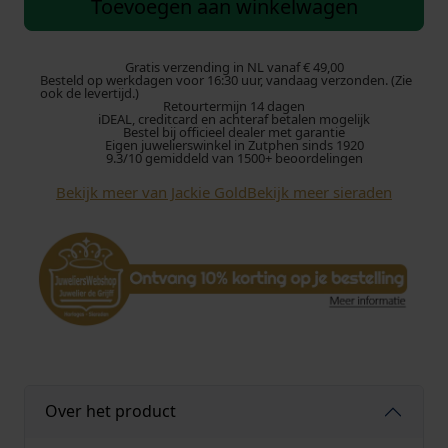
Toevoegen aan winkelwagen
k
i
e
Gratis verzending in NL vanaf € 49,00
Besteld op werkdagen voor 16:30 uur, vandaag verzonden. (Zie
G
ook de levertijd.)
Retourtermijn 14 dagen
o
iDEAL, creditcard en achteraf betalen mogelijk
l
Bestel bij officieel dealer met garantie
Eigen juwelierswinkel in Zutphen sinds 1920
d
9.3/10 gemiddeld van 1500+ beoordelingen
G
Bekijk meer van Jackie Gold
Bekijk meer sieraden
r
i
m
a
l
d
i
L
o
n
Over het product
d
o