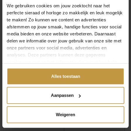
We gebruiken cookies om jouw zoektocht naar het
perfecte sieraad of horloge zo makkelijk en leuk mogelijk
te maken! Zo kunnen we content en advertenties
afstemmen op jouw smaak, handige functies voor social
media bieden en onze website verbeteren. Daarnaast
MEER VAN JACKIE GOLD
€
539,00
delen we informatie over jouw gebruik van onze site met
onze partners voor social media, advertenties en
JACKIE GOLD AMSTEL
analyses. Deze partners kunnen deze gegevens
WHITE TOPAZ
combineren met andere informatie die je met hen hebt
NECKLACE JKN26.616
gedeeld of die ze hebben verzameld via jouw gebruik van
Direct leverbaar, 1
hun diensten.
Alles toestaan
werkdag
Aanpassen
€
549,00
JACKIE GOLD LOVE
Weigeren
ACTUALLY NECKLACE
JKN26.630