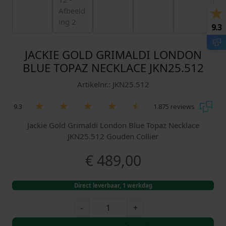
9.3
JACKIE GOLD GRIMALDI LONDON
BLUE TOPAZ NECKLACE JKN25.512
Artikelnr.: JKN25.512
9.3
1.875 reviews
Jackie Gold Grimaldi London Blue Topaz Necklace
JKN25.512 Gouden Collier
€
489,00
Direct leverbaar, 1 werkdag
J
-
+
a
c