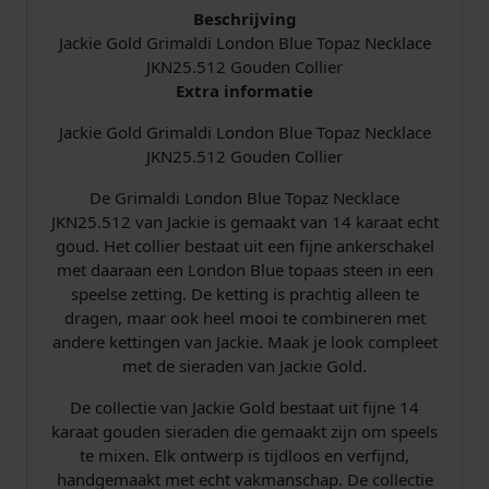
n
Beschrijving
B
Jackie Gold Grimaldi London Blue Topaz Necklace
l
JKN25.512 Gouden Collier
u
Extra informatie
e
Jackie Gold Grimaldi London Blue Topaz Necklace
T
JKN25.512 Gouden Collier
o
p
De Grimaldi London Blue Topaz Necklace
a
JKN25.512 van Jackie is gemaakt van 14 karaat echt
z
goud. Het collier bestaat uit een fijne ankerschakel
N
met daaraan een London Blue topaas steen in een
e
speelse zetting. De ketting is prachtig alleen te
c
dragen, maar ook heel mooi te combineren met
k
andere kettingen van Jackie. Maak je look compleet
l
met de sieraden van Jackie Gold.
a
c
De collectie van Jackie Gold bestaat uit fijne 14
e
karaat gouden sieraden die gemaakt zijn om speels
J
te mixen. Elk ontwerp is tijdloos en verfijnd,
K
handgemaakt met echt vakmanschap. De collectie