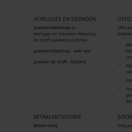
HORLOGES EN SIERADEN
OFFIC
JuweliersWebshop.nl
Officie
Horloges en Sieraden Webshop
Informa
De Grijff Juweliers Zutphen
Be
JuweliersWebshop - over ons
hui
(zi
Juwelier de Grijff - historie
GR
van
Re
Pro
ge
be
BETAALMETHODEN
SOCI
Betaal veilig
Volg J