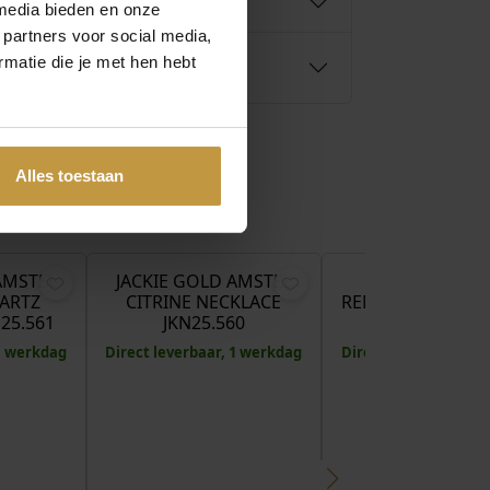
media bieden en onze
 partners voor social media,
matie die je met hen hebt
Alles toestaan
€
559,00
€
559,00
€
AMSTEL
JACKIE GOLD AMSTEL
JACKIE GOL
ARTZ
CITRINE NECKLACE
REMBRANDT NEC
25.561
JKN25.560
JKN25.554
 1 werkdag
Direct leverbaar, 1 werkdag
Direct leverbaar, 1 