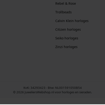
Rebel & Rose
Trollbeads
Calvin Klein horloges
Citizen horloges
Seiko horloges
Zinzi horloges
KvK: 34293423 - Btw: NL001591050B54
© 2026 JuweliersWebshop.nl voor horloges en sieraden.