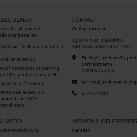
IEEL DEALER
CONTACT
el dealer alle merken
Contact formulier.
tie over bestellen
Eigen winkel in
Zutphen
.
steld voor 16:30 uur, morgen in
Vertrouwd adres sinds 1920!
s.
De Grijff Juweliers Zutphe
e ook de levertijd)
Sprongstraat 8
ATIS* verzekerde verzending,
7201KS Zutphen
af €49,- per bestelling in NL.
service@juwelierswebshop
tourtermijn 14 dagen.
fessioneel advies. 9.3
0575-514012
middeld van 1500+
oordelingen.
AL MEDIA
MERKEN JUWELIERSWEB
uweliersWebshop op
Sieraden