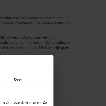
een fijne ankerschakel met daaraan een
el mooi te combineren met andere kettingen
lk ontwerp is tijdloos en verfijnd,
ende steden van de wereld. Op de collectie
banden en zes ringen aan één hand zijn geen
Over
n leuk mogelijk te maken! Zo