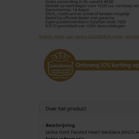
Gratis verzending in NL vanaf € 49,00
Besteld op werkdagen voor 16:30 uur, vandaag verzo
i
Retourtermijn 14 dagen
e
iDEAL, creditcard en achteraf betalen mogelijk
Bestel bij officieel dealer met garantie
G
Eigen juwelierswinkel in Zutphen sinds 1920
9.3/10 gemiddeld van 1500+ beoordelingen
o
l
Bekijk meer van Jackie Gold
Bekijk meer sierad
d
T
w
i
s
t
e
d
H
e
Over het product
a
r
t
Beschrijving
N
Jackie Gold Twisted Heart Necklace JKN25.
e
Extra informatie