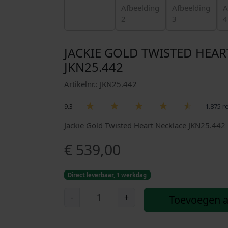
JACKIE GOLD TWISTED HEAR
JKN25.442
Artikelnr.: JKN25.442
9.3
1.875 r
Jackie Gold Twisted Heart Necklace JKN25.442
€
539,00
Direct leverbaar, 1 werkdag
J
-
+
Toevoegen 
a
c
k