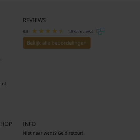
REVIEWS
9.3
1.875 reviews
Bekijk alle beoordelingen
n
.nl
SHOP
INFO
Niet naar wens? Geld retour!