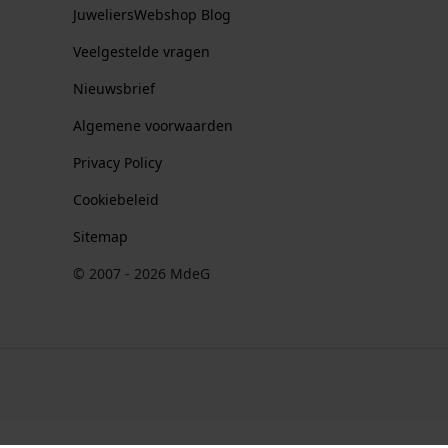
JuweliersWebshop Blog
Veelgestelde vragen
Nieuwsbrief
Algemene voorwaarden
Privacy Policy
Cookiebeleid
Sitemap
© 2007 - 2026 MdeG