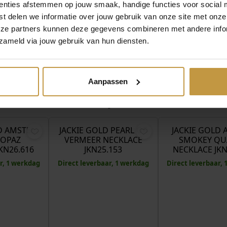
enties afstemmen op jouw smaak, handige functies voor social 
t delen we informatie over jouw gebruik van onze site met onze
eze partners kunnen deze gegevens combineren met andere infor
zameld via jouw gebruik van hun diensten.
Aanpassen
MEER VAN JACKIE GOLD
€
539,00
€
409,00
D AMSTEL
JACKIE GOLD PEARL OF
JACKIE GOLD 
TOPAZ
VERMEER NECKLACE
SMOKEY QU
KN26.616
JKN25.153
NECKLACE JKN
r, 1 werkdag
Direct leverbaar, 1 werkdag
Direct leverbaar,