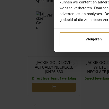
Specificaties
l
kunnen we content en advert
website verbeteren. Daarnaas
advertenties en analyses. D
Over Jackie Gold
gedeeld of die ze hebben ver
Weigeren
€
549,00
JACKIE GOLD LOVE
JACKIE GOL
ACTUALLY NECKLACE
WHITE 
JKN26.630
NECKLACE J
Direct leverbaar, 1 werkdag
Direct leverbaa