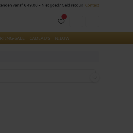
rzenden vanaf € 49,00 – Niet goed? Geld retour!
Contact
Cart
Account
RTING-SALE
CADEAU’S
NIEUW