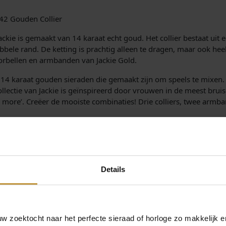
442 Gouden Collier
kie is gemaakt van 14 karaat echt goud. Het collier bestaat uit 
bele rand. De ketting is prachtig alleen te dragen, maar ook he
orbellen en armbanden van Jackie Gold.
ne 14 karaat gouden sieraden die gemaakt zijn om speels te mixen. E
ctie van Jackie is geïnspireerd door vrouwen in de meest bruis
is more’. Creëer de mooiste combinaties! Drie colliers, twee arm
 JKN25.442:
Details
nl – Gratis verzekerde verzending in Nederland
 zoektocht naar het perfecte sieraad of horloge zo makkelijk e