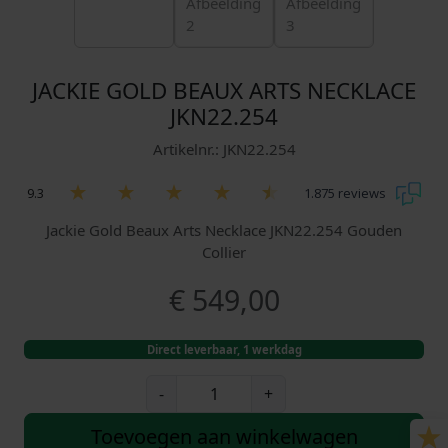
JACKIE GOLD BEAUX ARTS NECKLACE
JKN22.254
Artikelnr.: JKN22.254
9.3
1.875 reviews
Jackie Gold Beaux Arts Necklace JKN22.254 Gouden
Collier
€
549,00
Direct leverbaar, 1 werkdag
J
-
+
a
c
Toevoegen aan winkelwagen