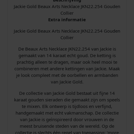
a
Jackie Gold Beaux Arts Necklace JKN22.254 Gouden
c
Collier
e
Extra informatie
J
Jackie Gold Beaux Arts Necklace JKN22.254 Gouden
K
Collier
N
2
De Beaux Arts Necklace JKN22.254 van Jackie is
2
gemaakt van 14 karaat echt goud. De ketting is
.
prachtig alleen te dragen, maar ook heel mooi te
2
combineren met andere kettingen van Jackie. Maak
5
je look compleet met de oorbellen en armbanden
4
van Jackie Gold.
a
a
De collectie van Jackie Gold bestaat uit fijne 14
n
karaat gouden sieraden die gemaakt zijn om speels
t
te mixen. Elk ontwerp is tijdloos en verfijnd,
a
handgemaakt met echt vakmanschap. De collectie
l
van Jackie is geìnspireerd door vrouwen in de
meest bruisende steden van de wereld. Op de
collectie is slechts één regel van toepassing: ‘more