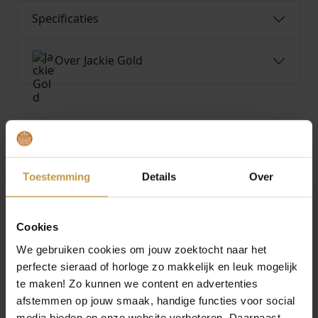
Specificaties
Over Jackie Gold
MEER VAN JACKIE GOLD
€
549,00
€
539,00
Toestemming
Details
Over
JACKIE GOLD LOVE
JACKIE GOLD AMSTEL
ACTUALLY NECKLACE
WHITE TOPAZ
Cookies
JKN26.630
NECKLACE JKN26.616
Direct leverbaar, 1
Direct leverbaar, 1
We gebruiken cookies om jouw zoektocht naar het
werkdag
werkdag
perfecte sieraad of horloge zo makkelijk en leuk mogelijk
te maken! Zo kunnen we content en advertenties
afstemmen op jouw smaak, handige functies voor social
media bieden en onze website verbeteren. Daarnaast