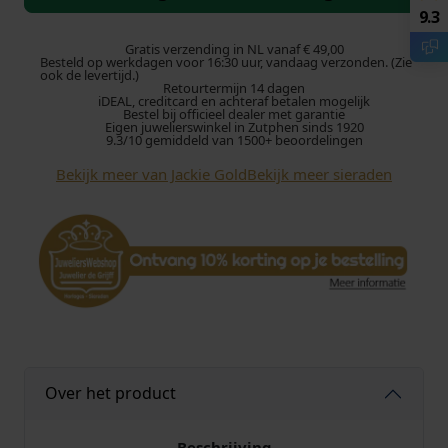
k
9.3
i
e
Gratis verzending in NL vanaf € 49,00
Besteld op werkdagen voor 16:30 uur, vandaag verzonden. (Zie
G
ook de levertijd.)
Retourtermijn 14 dagen
o
iDEAL, creditcard en achteraf betalen mogelijk
l
Bestel bij officieel dealer met garantie
Eigen juwelierswinkel in Zutphen sinds 1920
d
9.3/10 gemiddeld van 1500+ beoordelingen
B
Bekijk meer van Jackie Gold
Bekijk meer sieraden
e
a
u
x
A
r
t
s
N
e
Over het product
c
k
l
Beschrijving