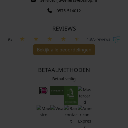
service@juwelierswebshop.nl
0575-514012
REVIEWS
9.3
1.875 reviews
Bekijk alle beoordelingen
BETAALMETHODEN
Betaal veilig