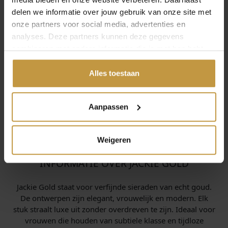
delen we informatie over jouw gebruik van onze site met
onze partners voor social media, advertenties en
analyses. Deze partners kunnen deze gegevens
combineren met andere informatie die je met hen hebt
gedeeld of die ze hebben verzameld via jouw gebruik van
hun diensten.
Alles toestaan
Aanpassen
Weigeren
INFORMATIE OVER JACKIE GOLD
Jackie Gold staat voor verfijnde sieraden van echt goud.
De ontwerpen zijn elegant, vrouwelijk en modern. Elk
stuk straalt luxe uit zonder overdreven te zijn. Ideaal voor
vrouwen die houden van subtiele klasse en tijdloze