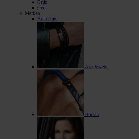
Grijs
Geel
Merken
Ania Haie
Aze Jewels
Borsari