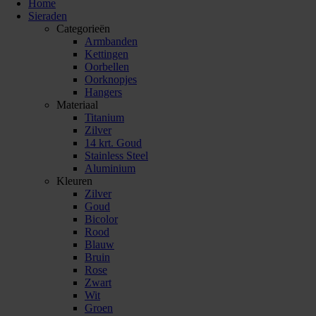
Home
Sieraden
Categorieën
Armbanden
Kettingen
Oorbellen
Oorknopjes
Hangers
Materiaal
Titanium
Zilver
14 krt. Goud
Stainless Steel
Aluminium
Kleuren
Zilver
Goud
Bicolor
Rood
Blauw
Bruin
Rose
Zwart
Wit
Groen