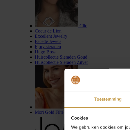
Clic
Coeur de Lion
Excellent Jewelry
Facette Jewels
Fjory sieraden
Hugo Boss
Huiscollectie Sieraden Goud
Huiscollectie Sieraden Zilver
Toestemming
Jackie Gold
Mori Gold Filté
Cookies
We gebruiken cookies om jouw