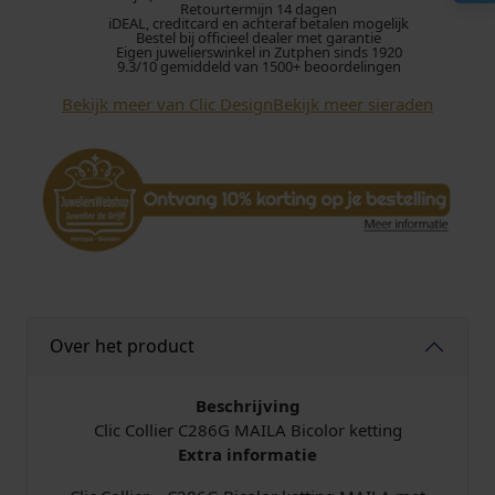
Retourtermijn 14 dagen
l
iDEAL, creditcard en achteraf betalen mogelijk
i
Bestel bij officieel dealer met garantie
Eigen juwelierswinkel in Zutphen sinds 1920
e
9.3/10 gemiddeld van 1500+ beoordelingen
r
Bekijk meer van Clic Design
Bekijk meer sieraden
M
A
I
L
A
C
2
8
6
G
Over het product
B
i
c
Beschrijving
o
Clic Collier C286G MAILA Bicolor ketting
l
Extra informatie
o