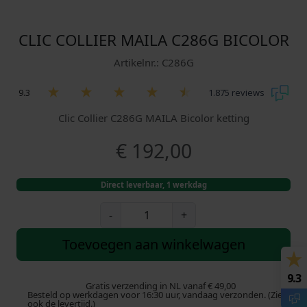
CLIC COLLIER MAILA C286G BICOLOR
Artikelnr.: C286G
9.3
1.875 reviews
Clic Collier C286G MAILA Bicolor ketting
€
192,00
Direct leverbaar, 1 werkdag
C
-
+
l
i
Toevoegen aan winkelwagen
c
C
9.3
o
Gratis verzending in NL vanaf € 49,00
Besteld op werkdagen voor 16:30 uur, vandaag verzonden. (Zie
l
ook de levertijd.)