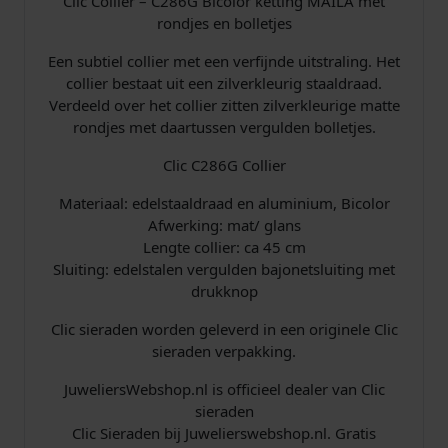
Clic Collier – C286G Bicolor ketting MAILA met
r
rondjes en bolletjes
a
a
Een subtiel collier met een verfijnde uitstraling. Het
n
collier bestaat uit een zilverkleurig staaldraad.
t
Verdeeld over het collier zitten zilverkleurige matte
a
rondjes met daartussen vergulden bolletjes.
l
Clic C286G Collier
Materiaal: edelstaaldraad en aluminium, Bicolor
Afwerking: mat/ glans
Lengte collier: ca 45 cm
Sluiting: edelstalen vergulden bajonetsluiting met
drukknop
Clic sieraden worden geleverd in een originele Clic
sieraden verpakking.
JuweliersWebshop.nl is officieel dealer van Clic
sieraden
Clic Sieraden bij Juwelierswebshop.nl. Gratis