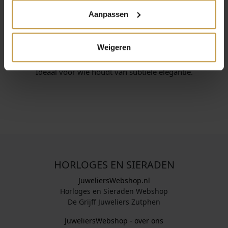
INFORMATIE OVER CLIC DESIGN
Aanpassen
Clic Design maakt minimalistische sieraden met een strak
en modern design. De collectie is herkenbaar door
Weigeren
eenvoud, kwaliteit en comfort. Gemaakt van aluminium
en edelstaal, licht van gewicht en makkelijk te dragen.
Ideaal voor wie houdt van subtiele elegantie.
HORLOGES EN SIERADEN
JuweliersWebshop.nl
Horloges en Sieraden Webshop
De Grijff Juweliers Zutphen
JuweliersWebshop - over ons