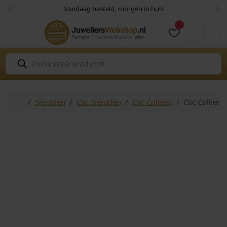
Skip to content
Skip to footer
Vandaag besteld, morgen in huis
Vorige
Vol
Cart
Account
P
r
o
d
u
c
Home
Sieraden
Clic Sieraden
Clic Colliers
Clic Collier
t
e
n
z
o
e
k
e
n