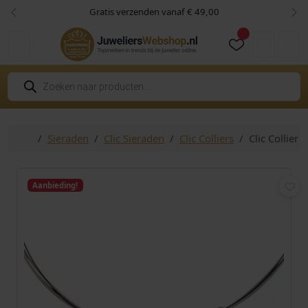
Skip to content
Skip to footer
Gratis verzenden vanaf € 49,00
Vorige
Vol
Cart
Account
P
r
o
d
u
c
Home
Sieraden
Clic Sieraden
Clic Colliers
Clic Collier
t
e
n
z
o
Aanbieding!
e
k
e
n