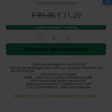
Clic Collier C230Z Zwart
O
H
€
89,00
€
71,20
o
u
1x Direct leverbaar, 1 werkdag
r
i
C
-
+
l
s
d
i
Toevoegen aan winkelwagen
c
p
i
C
o
Gratis verzending in NL vanaf € 49,00
r
g
Besteld op werkdagen voor 16:30 uur, vandaag verzonden. (Zie
l
ook de levertijd.)
Retourtermijn 14 dagen
l
o
e
iDEAL, creditcard en achteraf betalen mogelijk
i
Bestel bij officieel dealer met garantie
Eigen juwelierswinkel in Zutphen sinds 1920
e
n
p
9.3/10 gemiddeld van 1500+ beoordelingen
r
Bekijk meer van Clic Design
Bekijk meer sieraden
k
r
C
2
e
i
3