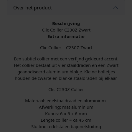
0
l
j
Over het product
Z
Z
i
s
w
Beschrijving
a
Clic Collier C230Z Zwart
j
i
r
Extra informatie
t
k
s
a
Clic Collier – C230Z Zwart
a
e
:
Een subtiel collier met een verfijnd gekleurd accent.
n
Het collier bestaat uit vier staaldraden en een Zwart
t
p
€
geanodiseerd aluminium blokje. Kleine bolletjes
a
houden de zwarte en blanke staaldraden bij elkaar.
l
r
Clic C230Z Collier
i
7
Materiaal: edelstaaldraad en aluminium
j
1
Afwerking: mat aluminium
Kubus: 6 x 6 x 6 mm
s
,
Lengte collier = ca 45 cm
Sluiting: edelstalen bajonetsluiting