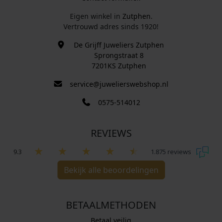
Eigen winkel in
Zutphen
.
Vertrouwd adres sinds 1920!
De Grijff Juweliers Zutphen
Sprongstraat 8
7201KS Zutphen
service@juwelierswebshop.nl
0575-514012
REVIEWS
9.3
1.875 reviews
Bekijk alle beoordelingen
BETAALMETHODEN
Betaal veilig