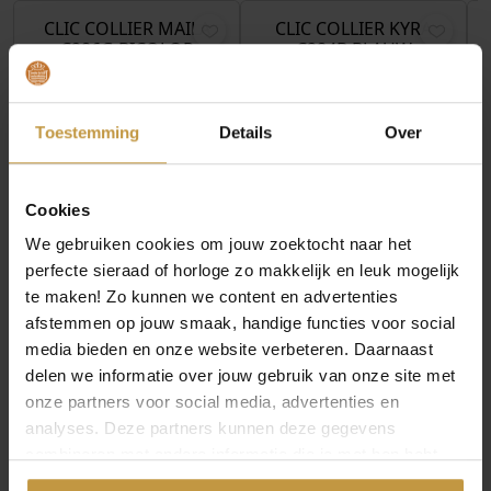
.
CLIC COLLIER MAILA
CLIC COLLIER KYRA
C286G BICOLOR
C284B BLAUW
Direct leverbaar, 1
Direct leverbaar, 1
werkdag
werkdag
Toestemming
Details
Over
Cookies
We gebruiken cookies om jouw zoektocht naar het
perfecte sieraad of horloge zo makkelijk en leuk mogelijk
te maken! Zo kunnen we content en advertenties
afstemmen op jouw smaak, handige functies voor social
media bieden en onze website verbeteren. Daarnaast
delen we informatie over jouw gebruik van onze site met
onze partners voor social media, advertenties en
analyses. Deze partners kunnen deze gegevens
combineren met andere informatie die je met hen hebt
gedeeld of die ze hebben verzameld via jouw gebruik van