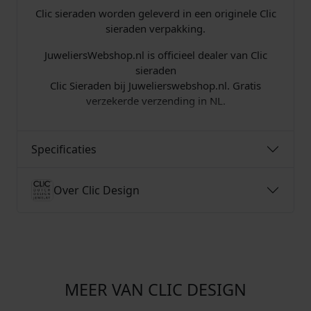
w
2
Clic sieraden worden geleverd in een originele Clic
a
0
sieraden verpakking.
s
.
JuweliersWebshop.nl is officieel dealer van Clic
sieraden
:
Clic Sieraden bij Juwelierswebshop.nl. Gratis
verzekerde verzending in NL.
€
Specificaties
8
Over Clic Design
9
,
0
MEER VAN CLIC DESIGN
0
€
192,00
€
177,00