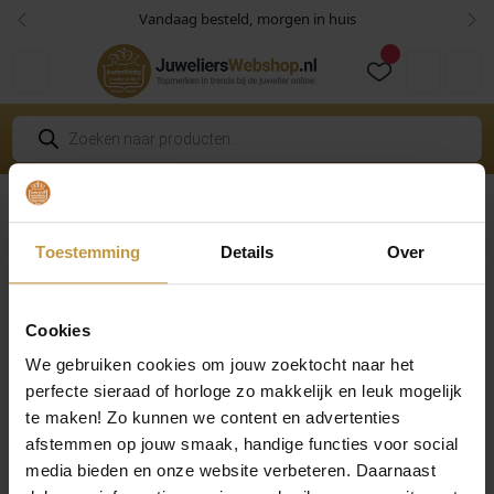
Skip to content
Skip to footer
Vandaag besteld, morgen in huis
Vorige
Vol
Cart
Account
P
r
o
d
u
c
Home
Sieraden
Clic Sieraden
Clic Colliers
Clic Collier 
t
e
Toestemming
Details
Over
n
z
o
e
k
Cookies
e
n
We gebruiken cookies om jouw zoektocht naar het
perfecte sieraad of horloge zo makkelijk en leuk mogelijk
te maken! Zo kunnen we content en advertenties
afstemmen op jouw smaak, handige functies voor social
media bieden en onze website verbeteren. Daarnaast