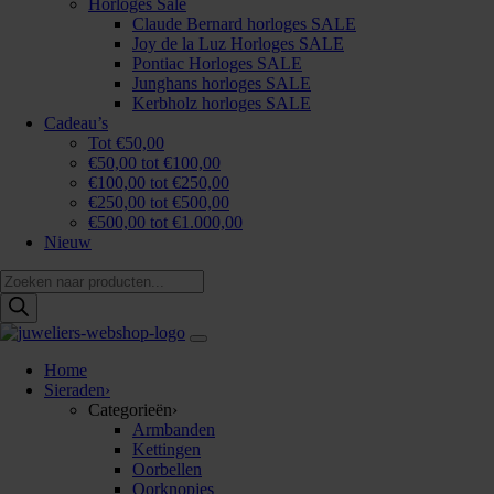
Horloges Sale
Claude Bernard horloges SALE
Joy de la Luz Horloges SALE
Pontiac Horloges SALE
Junghans horloges SALE
Kerbholz horloges SALE
Cadeau’s
Tot €50,00
€50,00 tot €100,00
€100,00 tot €250,00
€250,00 tot €500,00
€500,00 tot €1.000,00
Nieuw
Producten
zoeken
Home
Sieraden
›
Categorieën
›
Armbanden
Kettingen
Oorbellen
Oorknopjes