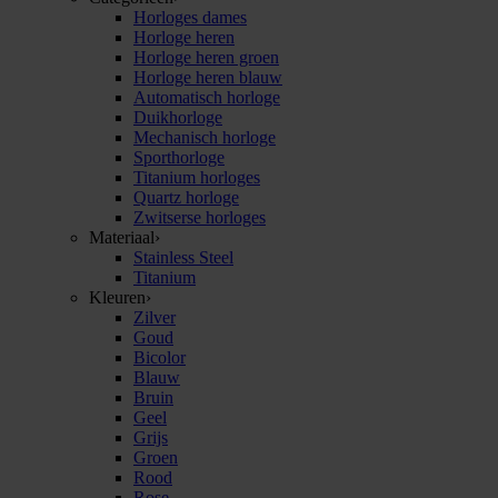
Horloges dames
Horloge heren
Horloge heren groen
Horloge heren blauw
Automatisch horloge
Duikhorloge
Mechanisch horloge
Sporthorloge
Titanium horloges
Quartz horloge
Zwitserse horloges
Materiaal
›
Stainless Steel
Titanium
Kleuren
›
Zilver
Goud
Bicolor
Blauw
Bruin
Geel
Grijs
Groen
Rood
Rose