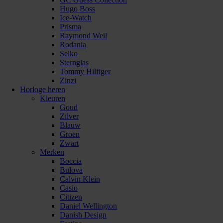
Hugo Boss
Ice-Watch
Prisma
Raymond Weil
Rodania
Seiko
Sternglas
Tommy Hilfiger
Zinzi
Horloge heren
Kleuren
Goud
Zilver
Blauw
Groen
Zwart
Merken
Boccia
Bulova
Calvin Klein
Casio
Citizen
Daniel Wellington
Danish Design