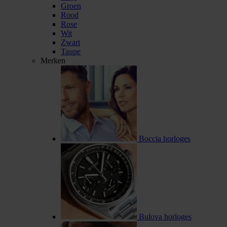
Groen
Rood
Rose
Wit
Zwart
Taupe
Merken
Boccia horloges
Bulova horloges