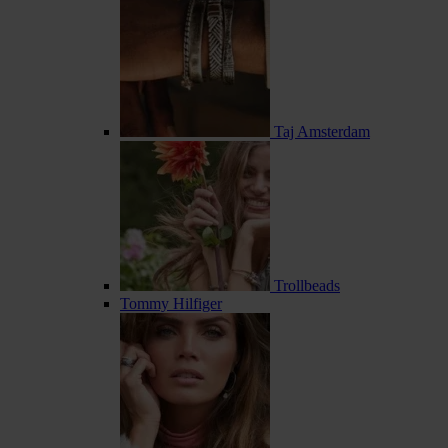
Taj Amsterdam
Trollbeads
Tommy Hilfiger