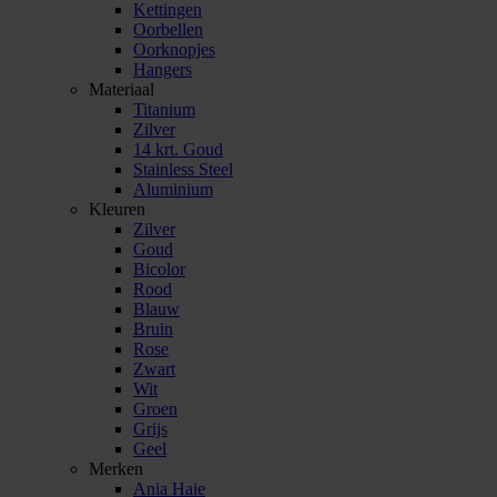
Kettingen
Oorbellen
Oorknopjes
Hangers
Materiaal
Titanium
Zilver
14 krt. Goud
Stainless Steel
Aluminium
Kleuren
Zilver
Goud
Bicolor
Rood
Blauw
Bruin
Rose
Zwart
Wit
Groen
Grijs
Geel
Merken
Ania Haie