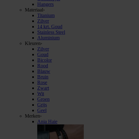
Hangers
Materiaal
›
Titanium
Zilver
14 krt. Goud
Stainless Steel
Aluminium
Kleuren
›
Zilver
Goud
Bicolor
Rood
Blauw
Bruin
Rose
Zwart
Wit
Groen
Grijs
Geel
Merken
›
Ania Haie