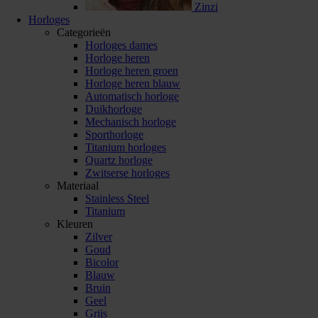
Zinzi
Horloges
Categorieën
Horloges dames
Horloge heren
Horloge heren groen
Horloge heren blauw
Automatisch horloge
Duikhorloge
Mechanisch horloge
Sporthorloge
Titanium horloges
Quartz horloge
Zwitserse horloges
Materiaal
Stainless Steel
Titanium
Kleuren
Zilver
Goud
Bicolor
Blauw
Bruin
Geel
Grijs