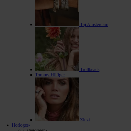
Taj Amsterdam
Trollbeads
Tommy Hilfiger
Zinzi
Horloges
›
Categorieën
›