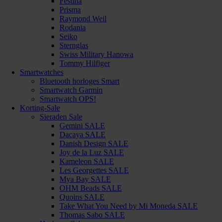
Festina
Prisma
Raymond Weil
Rodania
Seiko
Sternglas
Swiss Military Hanowa
Tommy Hilfiger
Smartwatches
Bluetooth horloges Smart
Smartwatch Garmin
Smartwatch OPS!
Korting-Sale
Sieraden Sale
Gemini SALE
Dacaya SALE
Danish Design SALE
Joy de la Luz SALE
Kameleon SALE
Les Georgettes SALE
Mya Bay SALE
OHM Beads SALE
Quoins SALE
Take What You Need by Mi Moneda SALE
Thomas Sabo SALE