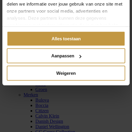
delen we informatie over jouw gebruik van onze site met
Tommy Hilfiger horloges
onze partners voor social media, advertenties en
analyses. Deze partners kunnen deze gegevens
combineren met andere informatie die je met hen hebt
gedeeld of die ze hebben verzameld via jouw gebruik van
Alles toestaan
hun diensten.
Zinzi horloges
Aanpassen
Horloges dames
Kleuren
Goud
Weigeren
Zilver
Blauw
Rood
Groen
Merken
Bulova
Boccia
Citizen
Calvin Klein
Danish Design
Daniel Wellington
GC Guess Collection