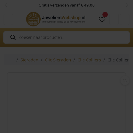
Skip to content
Skip to footer
Gratis verzenden vanaf € 49,00
Vorige
Vol
Cart
Account
P
r
o
d
u
c
Home
Sieraden
Clic Sieraden
Clic Colliers
Clic Collier
t
e
n
z
o
e
k
e
n