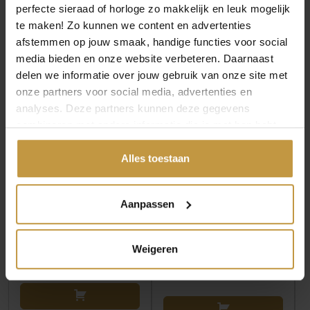
perfecte sieraad of horloge zo makkelijk en leuk mogelijk
te maken! Zo kunnen we content en advertenties
MEER VAN CLIC DESIGN
afstemmen op jouw smaak, handige functies voor social
media bieden en onze website verbeteren. Daarnaast
delen we informatie over jouw gebruik van onze site met
onze partners voor social media, advertenties en
analyses. Deze partners kunnen deze gegevens
combineren met andere informatie die je met hen hebt
gedeeld of die ze hebben verzameld via jouw gebruik van
hun diensten.
Alles toestaan
€
192,00
€
177,00
Aanpassen
CLIC COLLIER MAILA
CLIC COLLIER KYRA
C286G BICOLOR
C284B BLAUW
Weigeren
Direct leverbaar, 1
Direct leverbaar, 1
werkdag
werkdag