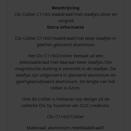
n
t
Beschrijving
a
Clic Collier C116G staaldraad?met staafjes zilver en
l
verguld
Extra informatie
Clic Collier C116G?staaldraad?met twee staafjes in
geel?en glanzend aluminium
Het Clic C116G?collier bestaat uit een
edelstaaldraad met daaraan twee staafjes.?De
magnetische sluiting is verwerkt in de staafjes. De
staafjes zijn uitgevoerd in glanzend aluminium en
geel?geanodiseerd aluminium. De lengte van het
collier is 42cm.
Ook dit Collier is Hollands top design uit de
collectie Clic by Suzanne van CLIC creations.
Clic C116G?Collier
Materiaal: aluminium /edelstaaldraad?