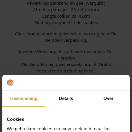
Afwerking: glanzend en geel (verguld )
Afmeting staafjes: 25 x 4 x 4mm
Lengte collier: ca. 42cm
Sluiting: magneet in de staafjes
Clic sieraden worden geleverd in een originele Clic
sieraden verpakking.
JuweliersWebshop.nl is officieel dealer van Clic
sieraden
Clic Sieraden bij Juwelierswebshop.nl. Gratis
verzekerde verzending in NL.
Specificaties
Toestemming
Details
Over
Over Clic Design
Cookies
We gebruiken cookies om jouw zoektocht naar het