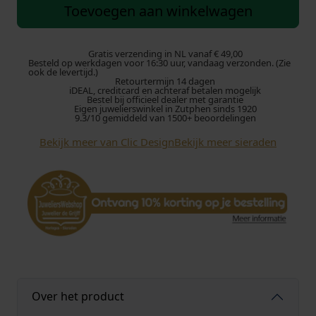
i
Toevoegen aan winkelwagen
c
C
o
Gratis verzending in NL vanaf € 49,00
Besteld op werkdagen voor 16:30 uur, vandaag verzonden. (Zie
l
ook de levertijd.)
Retourtermijn 14 dagen
l
iDEAL, creditcard en achteraf betalen mogelijk
i
Bestel bij officieel dealer met garantie
Eigen juwelierswinkel in Zutphen sinds 1920
e
9.3/10 gemiddeld van 1500+ beoordelingen
r
Bekijk meer van Clic Design
Bekijk meer sieraden
C
1
1
6
G
G
e
e
l
a
Over het product
a