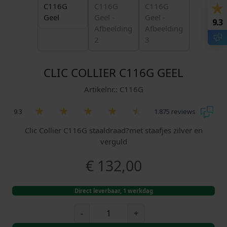
9.3
CLIC COLLIER C116G GEEL
Artikelnr.: C116G
9.3
1.875 reviews
Clic Collier C116G staaldraad?met staafjes zilver en
verguld
€
132,00
Direct leverbaar, 1 werkdag
C
-
+
l