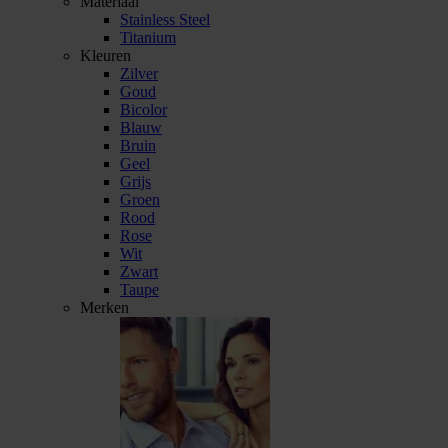
Materiaal
Stainless Steel
Titanium
Kleuren
Zilver
Goud
Bicolor
Blauw
Bruin
Geel
Grijs
Groen
Rood
Rose
Wit
Zwart
Taupe
Merken