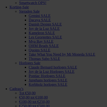
Smartwatch OPS!
Korting-Sale
Sieraden Sale
Gemini SALE
Dacaya SALE
Danish Design SALE
Joy de la Luz SALE
Kameleon SALE
Les Georgettes SALE
Mya Bay SALE
OHM Beads SALE
Quoins SALE
Take What You Need by Mi Moneda SALE
Thomas Sabo SALE
Horloges Sale
Claude Bernard horloges SALE
Joy de la Luz Horloges SALE
Pontiac Horloges SALE
Junghans horloges SALE
Kerbholz horloges SALE
Cadeau’s
Tot €50,00
€50,00 tot €100,00
€100,00 tot €250,00
€250,00 tot €500,00