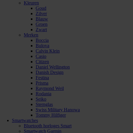
Kleuren
Goud
Zilver
Blauw
Groen
Zwart
Merken
Boccia
Bulova
Calvin Klein
Casio
Citizen
Daniel Wellington
Danish Design
Festina
Prisma
Raymond Weil
Rodania
Seiko
Sternglas
Swiss Military Hanowa
Tommy Hilfiger
Smartwatches
Bluetooth horloges Smart
Smartwatch Garmin