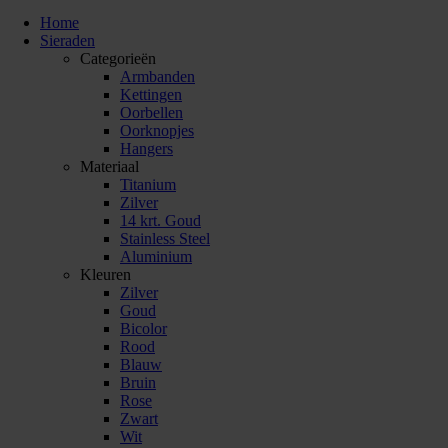
Home
Sieraden
Categorieën
Armbanden
Kettingen
Oorbellen
Oorknopjes
Hangers
Materiaal
Titanium
Zilver
14 krt. Goud
Stainless Steel
Aluminium
Kleuren
Zilver
Goud
Bicolor
Rood
Blauw
Bruin
Rose
Zwart
Wit