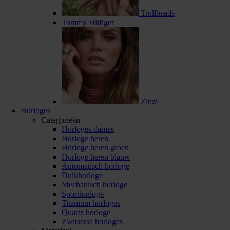
Trollbeads
Tommy Hilfiger
Zinzi
Horloges
Categorieën
Horloges dames
Horloge heren
Horloge heren groen
Horloge heren blauw
Automatisch horloge
Duikhorloge
Mechanisch horloge
Sporthorloge
Titanium horloges
Quartz horloge
Zwitserse horloges