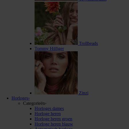
Trollbeads
Tommy Hilfiger
Zinzi
Horloges
›
Categorieën
›
Horloges dames
Horloge heren
Horloge heren groen
Horloge heren blauw