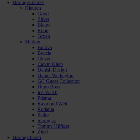
Horloges dames
Kleuren
Goud
Zilver
Blauw
Rood
Groen
Merken
Bulova
Boccia
Citizen
Calvin Klein
Danish Design
Daniel Wellington
GC Guess Collection
Hugo Boss
Ice-Watch
Prisma
Raymond Weil
Rodania
Seiko
Sternglas
Tommy Hilfiger
Zinzi
Horloge heren