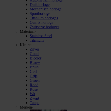
Automatisch horloge
Duikhorloge
Mechanisch horloge
Sporthorloge
Titanium horloges
Quartz horloge
Zwitserse horloges
Materiaal
›
Stainless Steel
Titanium
Kleuren
›
Zilver
Goud
Bicolor
Blauw
Bruin
Geel
Grijs
Groen
Rood
Rose
Wit
Zwart
Taupe
Merken
›