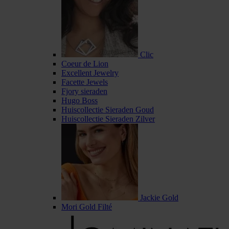
Clic
Coeur de Lion
Excellent Jewelry
Facette Jewels
Fjory sieraden
Hugo Boss
Huiscollectie Sieraden Goud
Huiscollectie Sieraden Zilver
Jackie Gold
Mori Gold Filté