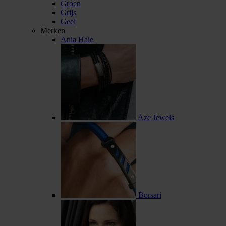
Groen
Grijs
Geel
Merken
Ania Haie
Aze Jewels
Borsari