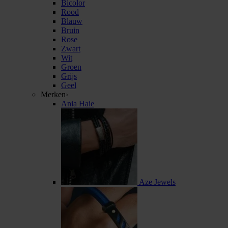
Bicolor
Rood
Blauw
Bruin
Rose
Zwart
Wit
Groen
Grijs
Geel
Merken
›
Ania Haie
Aze Jewels