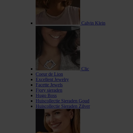
Calvin Klein
Clic
Coeur de Lion
Excellent Jewelry
Facette Jewels
Fjory sieraden
Hugo Boss
Huiscollectie Sieraden Goud
Huiscollectie Sieraden Zilver