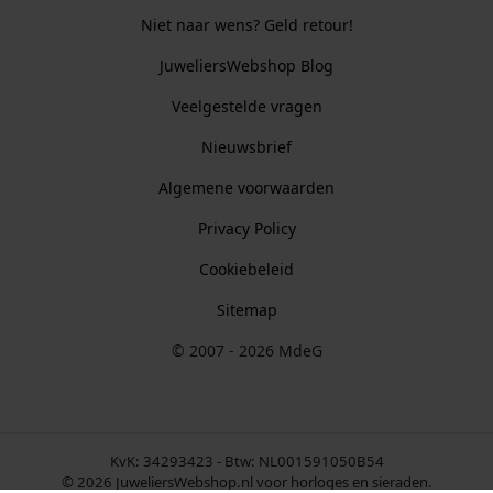
Niet naar wens? Geld retour!
JuweliersWebshop Blog
Veelgestelde vragen
Nieuwsbrief
Algemene voorwaarden
Privacy Policy
Cookiebeleid
Sitemap
© 2007 - 2026 MdeG
KvK: 34293423 - Btw: NL001591050B54
© 2026 JuweliersWebshop.nl voor horloges en sieraden.