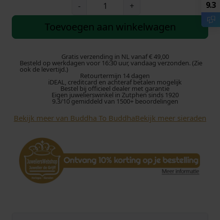
B
9.3
-
+
u
d
Toevoegen aan winkelwagen
d
h
a
Gratis verzending in NL vanaf € 49,00
Besteld op werkdagen voor 16:30 uur, vandaag verzonden. (Zie
t
ook de levertijd.)
Retourtermijn 14 dagen
o
iDEAL, creditcard en achteraf betalen mogelijk
B
Bestel bij officieel dealer met garantie
Eigen juwelierswinkel in Zutphen sinds 1920
u
9.3/10 gemiddeld van 1500+ beoordelingen
d
Bekijk meer van Buddha To Buddha
Bekijk meer sieraden
d
h
a
H
a
n
g
e
r
0