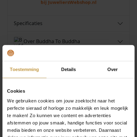
bij JuweliersWebshop.nl
Specificaties
Over Buddha To Buddha
Toestemming
Details
Over
MEER VAN BUDDHA TO BUDDHA
€
159,00
€
129,00
Cookies
We gebruiken cookies om jouw zoektocht naar het
BUDDHA TO BUDDHA
BUDDHA TO BUDDHA
HANGER 350 BEN
HANGER 059GV
perfecte sieraad of horloge zo makkelijk en leuk mogelijk
SNAKE PENDANT
BARBARA MINI
te maken! Zo kunnen we content en advertenties
COMPASS VERG…
Direct leverbaar, 1
afstemmen op jouw smaak, handige functies voor social
werkdag
Direct leverbaar, 1
media bieden en onze website verbeteren. Daarnaast
werkdag