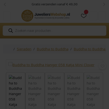
Skip to content
Skip to footer
Gratis verzenden vanaf € 49,00
Vorige
Vol
Cart
Account
P
r
o
d
u
c
Home
Sieraden
Buddha to Buddha
Buddha to Buddha h
t
e
n
z
o
e
k
e
n