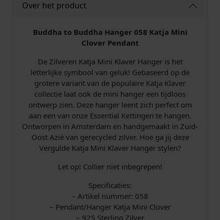
Over het product
5
8
K
Buddha to Buddha Hanger 058 Katja Mini
a
Clover Pendant
t
De Zilveren Katja Mini Klaver Hanger is het
j
letterlijke symbool van geluk! Gebaseerd op de
a
grotere variant van de populaire Katja Klaver
M
collectie laat ook de mini hanger een tijdloos
i
ontwerp zien. Deze hanger leent zich perfect om
n
aan een van onze Essential Kettingen te hangen.
i
Ontworpen in Amsterdam en handgemaakt in Zuid-
C
Oost Azië van gerecycled zilver. Hoe ga jij deze
l
Vergulde Katja Mini Klaver Hanger stylen?
o
v
Let op! Collier niet inbegrepen!
e
r
Specificaties:
a
– Artikel nummer: 058
a
– Pendant/Hanger Katja Mini Clover
n
– 925 Sterling Zilver