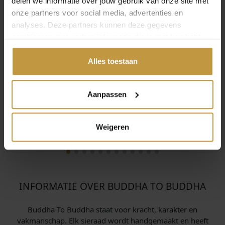
delen we informatie over jouw gebruik van onze site met
onze partners voor social media, advertenties en
analyses. Deze partners kunnen deze gegevens
combineren met andere informatie die je met hen hebt
gedeeld of die ze hebben verzameld via jouw gebruik van
hun diensten.
Alles toestaan
Aanpassen
Weigeren
INFORMATIE OVER BUDDHA TO BUDDHA
Buddha To Buddha staat voor kracht, karakter en
vakmanschap. Elk sieraad wordt handgemaakt en heeft