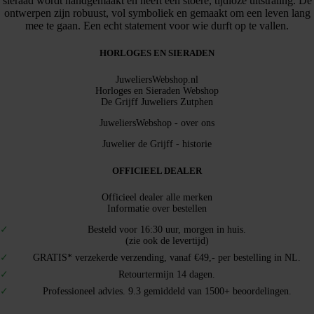
sieraad wordt handgemaakt en heeft een stoere, tijdloze uitstraling. De
ontwerpen zijn robuust, vol symboliek en gemaakt om een leven lang
mee te gaan. Een echt statement voor wie durft op te vallen.
HORLOGES EN SIERADEN
JuweliersWebshop.nl
Horloges en Sieraden Webshop
De Grijff Juweliers Zutphen
JuweliersWebshop - over ons
Juwelier de Grijff - historie
OFFICIEEL DEALER
Officieel dealer alle merken
Informatie over bestellen
Besteld voor 16:30 uur, morgen in huis.
(zie ook de levertijd)
GRATIS* verzekerde verzending, vanaf €49,- per bestelling in NL.
Retourtermijn 14 dagen.
Professioneel advies. 9.3 gemiddeld van 1500+ beoordelingen.