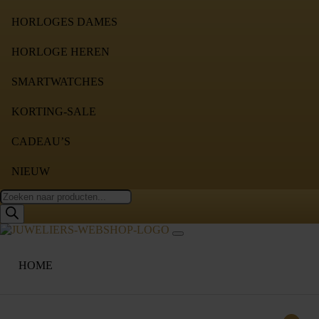
HORLOGES DAMES
HORLOGE HEREN
SMARTWATCHES
KORTING-SALE
CADEAU’S
NIEUW
Producten
zoeken
HOME