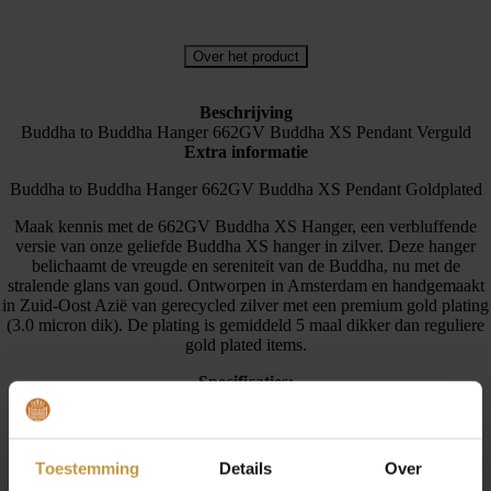
Over het product
Beschrijving
Buddha to Buddha Hanger 662GV Buddha XS Pendant Verguld
Extra informatie
Buddha to Buddha Hanger 662GV Buddha XS Pendant Goldplated
Maak kennis met de 662GV Buddha XS Hanger, een verbluffende
versie van onze geliefde Buddha XS hanger in zilver. Deze hanger
belichaamt de vreugde en sereniteit van de Buddha, nu met de
stralende glans van goud. Ontworpen in Amsterdam en handgemaakt
in Zuid-Oost Azië van gerecycled zilver met een premium gold plating
(3.0 micron dik). De plating is gemiddeld 5 maal dikker dan reguliere
gold plated items.
Specificaties:
– Artikel nummer: 662GV
– Pendant/Hanger afbeelding Boeddha, achterkant logo Buddha to
Buddha
– 925 Sterling Zilver, verguld
Toestemming
Details
Over
– Afmeting Pendant/Hanger ca. 13,5mm x 10,5mm