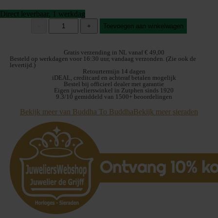
Direct leverbaar, 1 werkdag
Buddha
-
+
Toevoegen aan winkelwagen
to
Buddha
Hanger
Gratis verzending in NL vanaf € 49,00
662GV
Besteld op werkdagen voor 16:30 uur, vandaag verzonden. (Zie ook de
levertijd.)
Buddha
Retourtermijn 14 dagen
XS
iDEAL, creditcard en achteraf betalen mogelijk
Pendant
Bestel bij officieel dealer met garantie
Eigen juwelierswinkel in Zutphen sinds 1920
aantal
9.3/10 gemiddeld van 1500+ beoordelingen
Bekijk meer van Buddha To Buddha
Bekijk meer sieraden