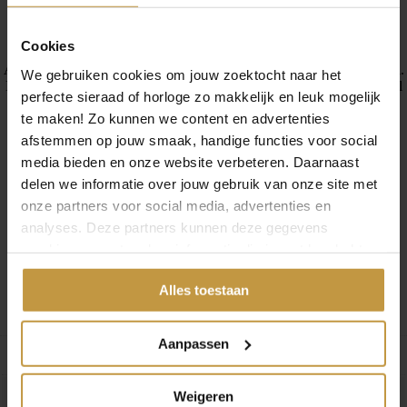
Buddha to Buddha Hanger 662GV Buddha XS Pendant – Bestel
eenvoudig online bij JuweliersWebshop.nl
Cookies
Alle Buddha to Buddha sieraden zijn handgemaakt op het eiland Bali.
We gebruiken cookies om jouw zoektocht naar het
Iedere hanger is uniek, de hangers zijn allemaal gemaakt van officieel
perfecte sieraad of horloge zo makkelijk en leuk mogelijk
gekeurd sterling 925 zilver. De filosofie van Buddha to Buddha gaat
te maken! Zo kunnen we content en advertenties
over de mens, het individu en het unieke karakter van ieder persoon.
Iedereen een passende ketting!
afstemmen op jouw smaak, handige functies voor social
media bieden en onze website verbeteren. Daarnaast
De Buddha to Buddha collectie wordt verzorgd door officieel dealer
de Grijff Juweliers Zutphen.
delen we informatie over jouw gebruik van onze site met
onze partners voor social media, advertenties en
Juwelierswebshop.nl is officieel dealer van Buddha to Buddha
analyses. Deze partners kunnen deze gegevens
Sieraden – Buddha to Buddha Sieraden online.
Buddha to Buddha Sieraden – Hangers – GRATIS verzekerde
combineren met andere informatie die je met hen hebt
verzending in Nederland bij JuweliersWebshop.nl
gedeeld of die ze hebben verzameld via jouw gebruik van
Alles toestaan
hun diensten.
Specificaties
Aanpassen
Merk
Buddha To Buddha
Verguld
Verguld
Weigeren