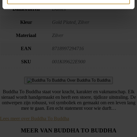
Dames/heren
Dames
Kleur
Gold Plated, Zilver
Materiaal
Zilver
EAN
8718997294716
SKU
001K09622E900
Over Buddha To Buddha
Buddha To Buddha staat voor kracht, karakter en vakmanschap. Elk
sieraad wordt handgemaakt en heeft een stoere, tijdloze uitstraling. De
ontwerpen zijn robuust, vol symboliek en gemaakt om een leven lang
mee te gaan. Een echt statement voor wie durft…
Lees meer over Buddha To Buddha
MEER VAN BUDDHA TO BUDDHA