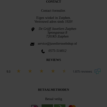
CONTACT
Contact formulier.
Eigen winkel in
Zutphen
.
Vertrouwd adres sinds 1920!
De Grijff Juweliers Zutphen
Sprongstraat 8
7201KS Zutphen
service@juwelierswebshop.nl
0575-514012
REVIEWS
9.3
1.875 reviews
Bekijk alle beoordelingen
BETAALMETHODEN
Betaal veilig