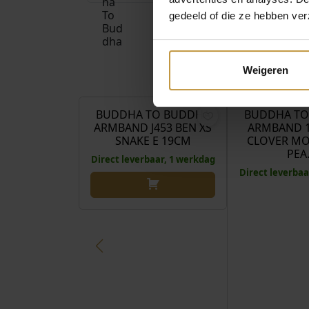
gedeeld of die ze hebben ver
Weigeren
€
699,00
BUDDHA TO BUDDHA
BUDDHA TO
ARMBAND J453 BEN XS
ARMBAND 1
SNAKE E 19CM
CLOVER MO
PEA
Direct leverbaar, 1 werkdag
Direct leverbaa