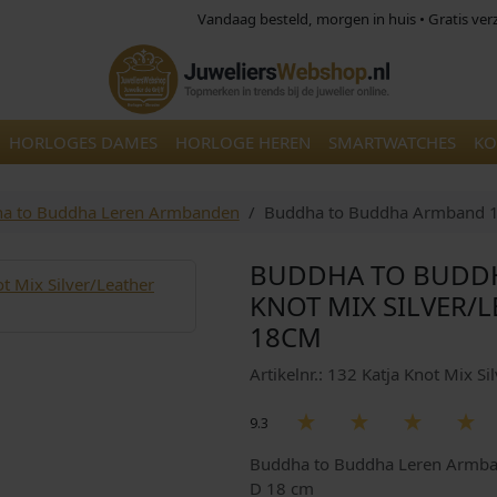
Vandaag besteld, morgen in huis • Gratis ve
HORLOGES DAMES
HORLOGE HEREN
SMARTWATCHES
KO
a to Buddha Leren Armbanden
Buddha to Buddha Armband 132
BUDDHA TO BUDDH
KNOT MIX SILVER/L
18CM
Artikelnr.: 132 Katja Knot Mix S
9.3
Buddha to Buddha Leren Armband
D 18 cm