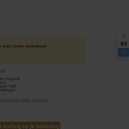
9.3
en niet meer leverbaar.
,00
len mogelijk
ntie
sinds 1920
rdelingen
ddha
Bekijk meer sieraden