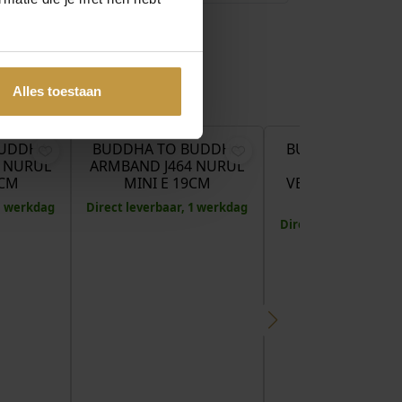
Alles toestaan
€
249,00
€
249,00
€
BUDDHA
BUDDHA TO BUDDHA
BUDDHA TO BU
 NURUL
ARMBAND J464 NURUL
ARMBAND J3
8CM
MINI E 19CM
VENETIAN XS TW
18CM
 1 werkdag
Direct leverbaar, 1 werkdag
Direct leverbaar, 1 