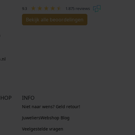
9.3
1.875 reviews
Bekijk alle beoordelingen
n
.nl
SHOP
INFO
Niet naar wens? Geld retour!
JuweliersWebshop Blog
Veelgestelde vragen