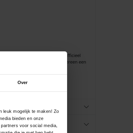
en zijn allemaal gemaakt van officieel
e karakter van ieder persoon. Iedereen een
Over
n leuk mogelijk te maken! Zo
media bieden en onze
 partners voor social media,
matie die je met hen hebt