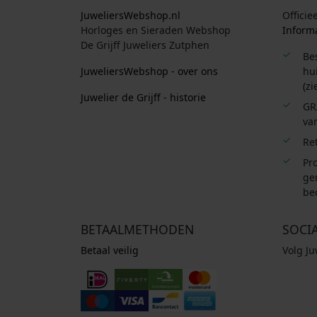
JuweliersWebshop.nl
Officie
Horloges en Sieraden Webshop
Informa
De Grijff Juweliers Zutphen
Be
JuweliersWebshop - over ons
hui
(zi
Juwelier de Grijff - historie
GR
van
Re
Pro
ge
be
BETAALMETHODEN
SOCI
Betaal veilig
Volg J