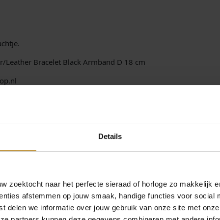
achtje.
er/Leather Bracelet Black Armband D 18 cm
op.nl
gemaakt op het eiland Bali. Iedere armband is uniek, de armband
an Buddha to Buddha gaat over de mens, het individu en het uniek
ekerde verzending in Nederland bij JuweliersWebshop.nl
Details
an Buddha to Buddha Armbanden.
 zoektocht naar het perfecte sieraad of horloge zo makkelijk e
enties afstemmen op jouw smaak, handige functies voor social 
t delen we informatie over jouw gebruik van onze site met onze
eze partners kunnen deze gegevens combineren met andere infor