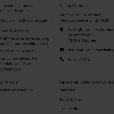
el dealer alle merken
Contact formulier.
tie over bestellen
Eigen winkel in
Zutphen
.
steld voor 16:30 uur, morgen in
Vertrouwd adres sinds 1920!
s.
De Grijff Juweliers Zutphe
e ook de levertijd)
Sprongstraat 8
ATIS* verzekerde verzending,
7201KS Zutphen
af €49,- per bestelling in NL.
service@juwelierswebshop
tourtermijn 14 dagen.
fessioneel advies. 9.3
0575-514012
middeld van 1500+
oordelingen.
AL MEDIA
MERKEN JUWELIERSWEB
uweliersWebshop op
Sieraden
Rebel & Rose
Trollbeads