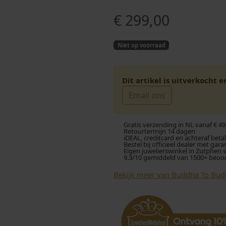
€
299,00
Niet op voorraad
Dit artikel is uitverkocht 
Email ons
Gratis verzending in NL vanaf € 49
Retourtermijn 14 dagen
iDEAL, creditcard en achteraf beta
Bestel bij officieel dealer met gara
Eigen juwelierswinkel in Zutphen 
9.3/10 gemiddeld van 1500+ beoo
Bekijk meer van Buddha To Bu