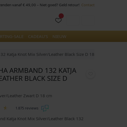
rzenden vanaf € 49,00 – Niet goed? Geld retour!
Contact
Cart
Account
RTING-SALE
CADEAU’S
NIEUW
 Katja Knot Mix Silver/Leather Black Size D 18cm
A ARMBAND 132 KATJA
EATHER BLACK SIZE D
ilver/Leather Zwart D 18 cm
1.875 reviews
 Katja Knot Mix Silver/Leather Black 132