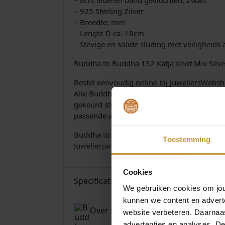
– Echt lederen band gevlochten, Zwart
– 925 Sterling Zilver
– Breedte: mm
– Lengte D ca. 18cm
– Stevige en solide sluiting met veiligheids 
Buddha to Buddha 132 Katja Knot Mix Silv
Bestel eenvoudig online bij JuweliersWebsh
Alle Buddha to Buddha armbanden zijn hand
gekeurd sterling 925 zilver. De filosofie v
passende armband!
Buddha to Buddha Armbanden – GRATIS verz
Toestemming
Juwelierswebshop.nl is officieel dealer v
Cookies
Specificaties
We gebruiken cookies om jouw
kunnen we content en advert
Over Buddha To Buddha
website verbeteren. Daarnaas
advertenties en analyses. D