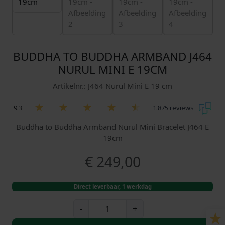
BUDDHA TO BUDDHA ARMBAND J464
NURUL MINI E 19CM
Artikelnr.: J464 Nurul Mini E 19 cm
9.3
1.875 reviews
Buddha to Buddha Armband Nurul Mini Bracelet J464 E
19cm
€
249,00
Direct leverbaar, 1 werkdag
B
-
+
u