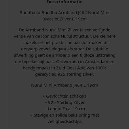
Extra informatie
6
4
Buddha to Buddha Armband J464 Nurul Mini
N
Bracelet Zilver E 19cm
u
De Armband Nurul Mini Zilver is een verfijnde
r
versie van de iconische Nurul structuur. De kleinere
u
schakels en het praktische bakslot maken dit
l
ontwerp zowel elegant als stoer. De subtiele
M
afwerking geeft de armband een tijdloze uitstraling
i
die bij elke stijl past. Ontworpen in Amsterdam en
n
handgemaakt in Zuid-Oost Azië van 100%
i
gerecycled 925 sterling zilver.
E
1
Nurul Mini Armband J464 E 19cm
9
c
– Gevlochten schakels
m
– 925 Sterling Zilver
a
– Lengte E ca. 19 cm
a
– Stevige en solide baksluiting met
n
veiligheidsachtje.
t