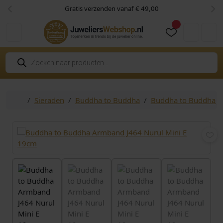
Skip to content
Skip to footer
Gratis verzenden vanaf € 49,00
Vorige
Vol
Cart
Account
P
r
o
d
u
c
Home
Sieraden
Buddha to Buddha
Buddha to Buddha Ju
t
e
n
z
o
e
k
e
n