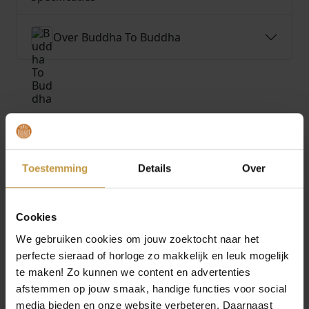
Over Buddha To Buddha
MEER VAN BUDDHA TO BUDDHA
€
699,00
€
249,00
Toestemming
Details
Over
BUDDHA TO BUDDHA
BUDDHA TO BUDDHA
ARMBAND J453 BEN XS
ARMBAND 176 KATJA
SNAKE E 19CM
CLOVER MOTHER OF
PEA…
Cookies
Direct leverbaar, 1
werkdag
Direct leverbaar, 1
We gebruiken cookies om jouw zoektocht naar het
werkdag
perfecte sieraad of horloge zo makkelijk en leuk mogelijk
te maken! Zo kunnen we content en advertenties
afstemmen op jouw smaak, handige functies voor social
media bieden en onze website verbeteren. Daarnaast