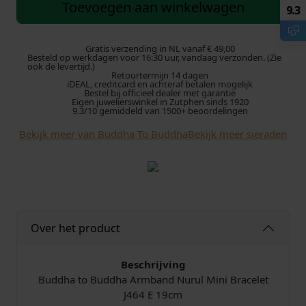
d
Toevoegen aan winkelwagen
9.3
d
h
a
Gratis verzending in NL vanaf € 49,00
Besteld op werkdagen voor 16:30 uur, vandaag verzonden. (Zie
t
ook de levertijd.)
Retourtermijn 14 dagen
o
iDEAL, creditcard en achteraf betalen mogelijk
B
Bestel bij officieel dealer met garantie
Eigen juwelierswinkel in Zutphen sinds 1920
u
9.3/10 gemiddeld van 1500+ beoordelingen
d
Bekijk meer van Buddha To Buddha
Bekijk meer sieraden
d
h
a
A
r
m
Over het product
b
a
n
Beschrijving
d
Buddha to Buddha Armband Nurul Mini Bracelet
J
J464 E 19cm
4