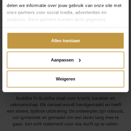
delen we informatie over jouw gebruik van onze site met
onze partners voor social media, advertenties en
analyses. Deze partners kunnen deze gegevens
combineren met andere informatie die je met hen hebt
gedeeld of die ze hebben verzameld via jouw gebruik van
hun diensten.
Alles toestaan
Aanpassen
Weigeren
INFORMATIE OVER BUDDHA TO BUDDHA
Buddha To Buddha staat voor kracht, karakter en
vakmanschap. Elk sieraad wordt handgemaakt en heeft
een stoere, tijdloze uitstraling. De ontwerpen zijn robuust,
vol symboliek en gemaakt om een leven lang mee te
gaan. Een echt statement voor wie durft op te vallen.