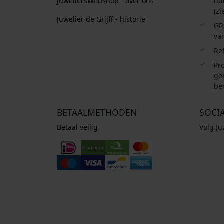
JuweliersWebshop - over ons
hui
(zi
Juwelier de Grijff - historie
GR
van
Re
Pro
ge
be
BETAALMETHODEN
SOCI
Betaal veilig
Volg J