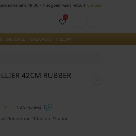
rzenden vanaf € 49,00 – Niet goed? Geld retour!
Contact
0
Cart
Account
RTING-SALE
CADEAU’S
NIEUW
OLLIER 42CM RUBBER
K
1.875 reviews
art Rubber met Titanium Sluiting