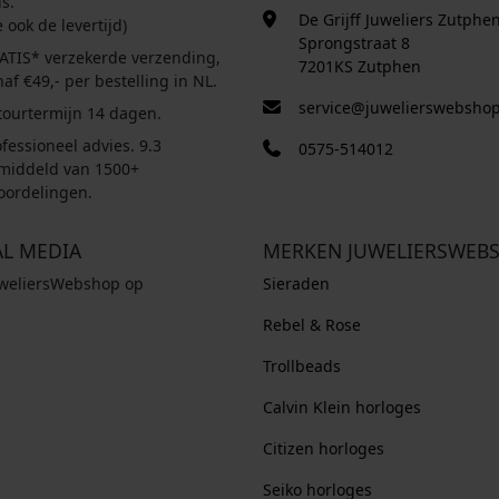
s.
De Grijff Juweliers Zutphe
e ook de levertijd)
Sprongstraat 8
ATIS* verzekerde verzending,
7201KS Zutphen
af €49,- per bestelling in NL.
service@juwelierswebshop
tourtermijn 14 dagen.
fessioneel advies. 9.3
0575-514012
middeld van 1500+
oordelingen.
AL MEDIA
MERKEN JUWELIERSWEB
uweliersWebshop op
Sieraden
Rebel & Rose
Trollbeads
Calvin Klein horloges
Citizen horloges
Seiko horloges