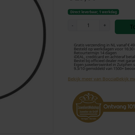
Direct leverbaar, 1 werkdag
B
-
+
T
o
c
c
Gratis verzending in NL vanaf € 49
i
Besteld op werkdagen voor 16:30 u
Retourtermijn 14 dagen
a
iDEAL, creditcard en achteraf beta
Bestel bij officieel dealer met gara
0
Eigen juwelierswinkel in Zutphen 
9.3/10 gemiddeld van 1500+ beoo
8
2
Bekijk meer van Boccia
Bekijk m
7
-
0
1
C
o
l
l