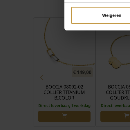
Weigeren
€
149,00
BOCCIA 08092-02
BOCCIA 0
COLLIER TITANIUM
COLLIER T
BICOLOR
GOUDKL
Direct leverbaar, 1 werkdag
Direct leverbaa