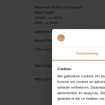
Materiaal: Rubber enTitanium
Kleur: Zwart
Lengte : ca 42cm
Dikte: ca 3mm
Juwelierswebshop.nl is officieel dealer van 
Boccia Titanium sieraden met GRATIS* verze
* Wij verzenden gratis in Nederland vanaf € 
Toestemming
Specificaties
Cookies
We gebruiken cookies om jouw
Over Boccia
kunnen we content en advert
website verbeteren. Daarnaas
advertenties en analyses. D
gedeeld of die ze hebben ver