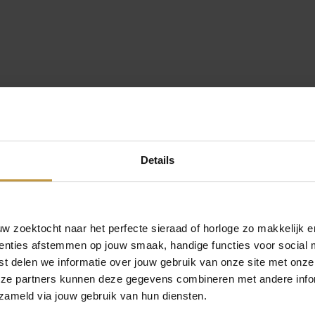
3
m
m
d
i
k
Boccia Sieraden.
a
a
nding in Nederland – Boccia Jewelry online.
n
49,- per bestelling.
t
Details
a
l
 zoektocht naar het perfecte sieraad of horloge zo makkelijk e
enties afstemmen op jouw smaak, handige functies voor social 
t delen we informatie over jouw gebruik van onze site met onze
eze partners kunnen deze gegevens combineren met andere infor
zameld via jouw gebruik van hun diensten.