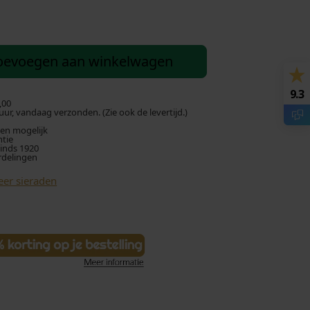
oevoegen aan winkelwagen
9.3
,00
ur, vandaag verzonden. (Zie ook de levertijd.)
len mogelijk
ntie
sinds 1920
rdelingen
eer sieraden