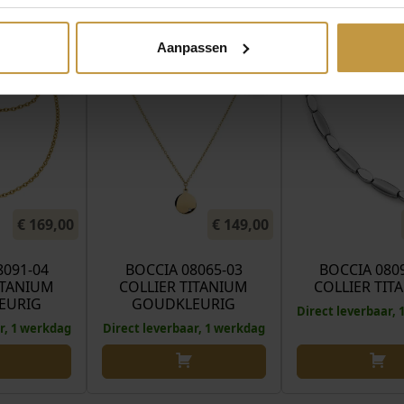
MEER VAN BOCCIA SIERADEN
Aanpassen
€
169,00
€
149,00
8091-04
BOCCIA 08065-03
BOCCIA 080
ITANIUM
COLLIER TITANIUM
COLLIER TIT
EURIG
GOUDKLEURIG
Direct leverbaar,
r, 1 werkdag
Direct leverbaar, 1 werkdag