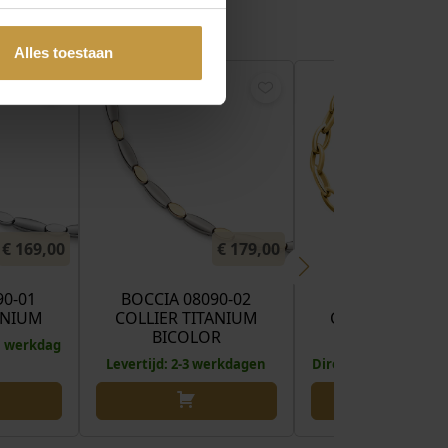
Alles toestaan
€
169,00
€
179,00
€
90-01
BOCCIA 08090-02
BOCCIA 0832-
ANIUM
COLLIER TITANIUM
COLLIER TITAN
BICOLOR
GOUDKLEUR
 1 werkdag
Levertijd: 2-3 werkdagen
Direct leverbaar, 1 