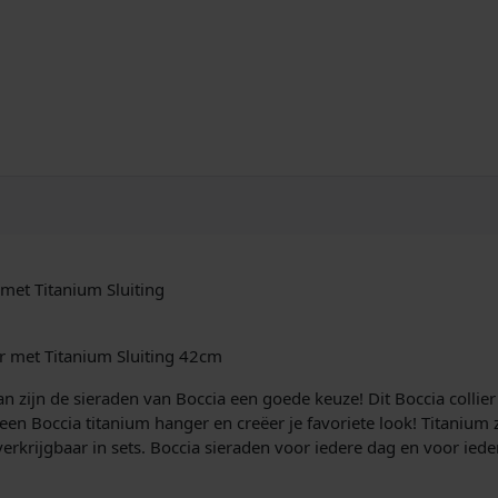
i
e
r
4
2
c
m
R
u
b
b
e
met Titanium Sluiting
r
T
i
r met Titanium Sluiting 42cm
t
a
an zijn de sieraden van Boccia een goede keuze! Dit Boccia collie
n
t een Boccia titanium hanger en creëer je favoriete look! Titanium
i
n verkrijgbaar in sets. Boccia sieraden voor iedere dag en voor ied
u
m