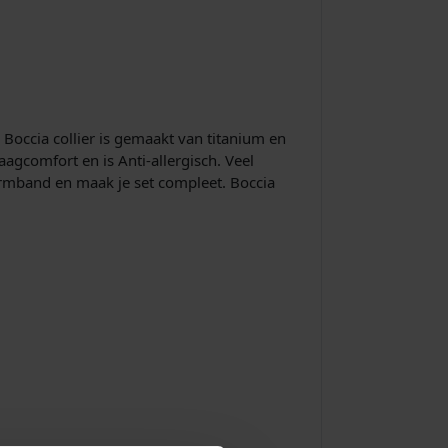
 Boccia collier is gemaakt van titanium en
agcomfort en is Anti-allergisch. Veel
 armband en maak je set compleet. Boccia