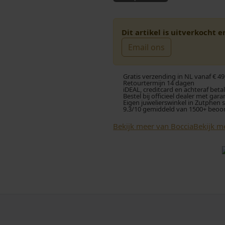
Dit artikel is uitverkocht 
Email ons
Gratis verzending in NL vanaf € 49
Retourtermijn 14 dagen
iDEAL, creditcard en achteraf beta
Bestel bij officieel dealer met gara
Eigen juwelierswinkel in Zutphen 
9.3/10 gemiddeld van 1500+ beoo
Bekijk meer van Boccia
Bekijk m