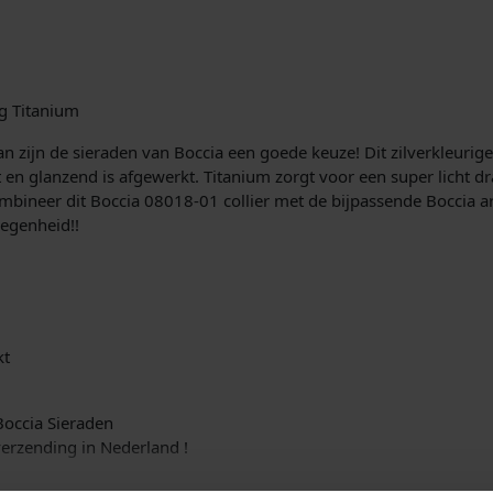
ig Titanium
an zijn de sieraden van Boccia een goede keuze! Dit zilverkleurige
 en glanzend is afgewerkt. Titanium zorgt voor een super licht dra
 Combineer dit Boccia 08018-01 collier met de bijpassende Boccia
legenheid!!
kt
 Boccia Sieraden
erzending in Nederland !