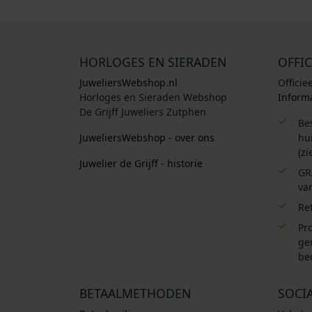
HORLOGES EN SIERADEN
OFFIC
JuweliersWebshop.nl
Officie
Horloges en Sieraden Webshop
Informa
De Grijff Juweliers Zutphen
Be
JuweliersWebshop - over ons
hui
(zi
Juwelier de Grijff - historie
GR
van
Re
Pro
ge
be
BETAALMETHODEN
SOCI