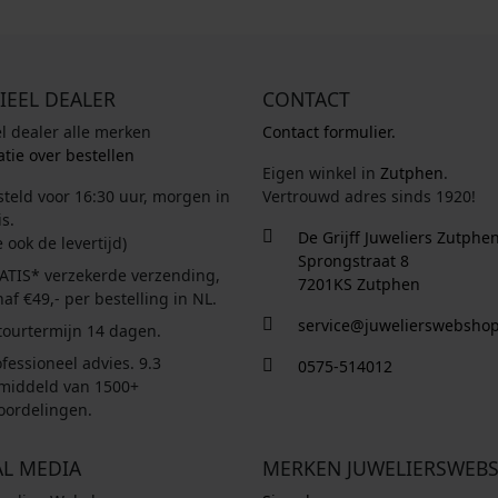
IEEL DEALER
CONTACT
el dealer alle merken
Contact formulier.
tie over bestellen
Eigen winkel in
Zutphen
.
steld voor 16:30 uur, morgen in
Vertrouwd adres sinds 1920!
s.
De Grijff Juweliers Zutphe
e ook de levertijd)
Sprongstraat 8
ATIS* verzekerde verzending,
7201KS Zutphen
af €49,- per bestelling in NL.
service@juwelierswebshop
tourtermijn 14 dagen.
fessioneel advies. 9.3
0575-514012
middeld van 1500+
oordelingen.
AL MEDIA
MERKEN JUWELIERSWEB