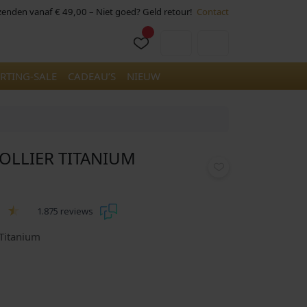
rzenden vanaf € 49,00 – Niet goed? Geld retour!
Contact
Cart
Account
RTING-SALE
CADEAU’S
NIEUW
COLLIER TITANIUM
1.875 reviews
Titanium