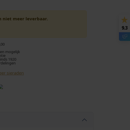
en niet meer leverbaar.
9.3
,00
len mogelijk
ntie
sinds 1920
rdelingen
eer sieraden