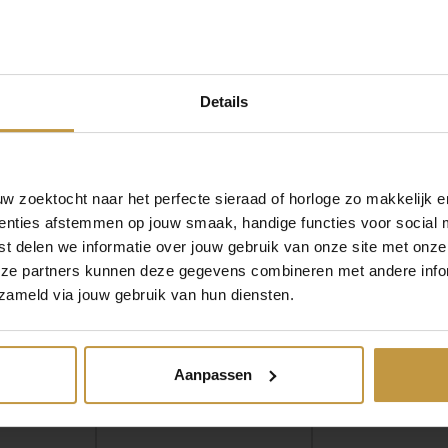
Details
 zoektocht naar het perfecte sieraad of horloge zo makkelijk e
MEER VAN BOCCIA SIERADEN
enties afstemmen op jouw smaak, handige functies voor social 
€
169,00
€
149,00
t delen we informatie over jouw gebruik van onze site met onze
eze partners kunnen deze gegevens combineren met andere infor
8091-04
BOCCIA 08065-03
BOCCIA 080
zameld via jouw gebruik van hun diensten.
ITANIUM
COLLIER TITANIUM
COLLIER TIT
EURIG
GOUDKLEURIG
Direct leverbaar,
r, 1 werkdag
Direct leverbaar, 1 werkdag
Aanpassen