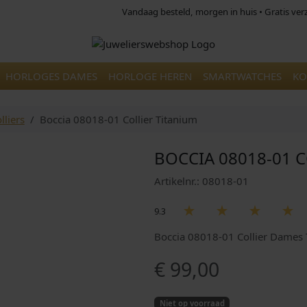
Vandaag besteld, morgen in huis • Gratis ve
HORLOGES DAMES
HORLOGE HEREN
SMARTWATCHES
KO
lliers
Boccia 08018-01 Collier Titanium
BOCCIA 08018-01 
Artikelnr.: 08018-01
9.3
Boccia 08018-01 Collier Dames 
€
99,00
Niet op voorraad