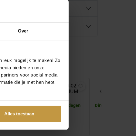
Over
n leuk mogelijk te maken! Zo
media bieden en onze
€
169,00
€
179,00
€
 partners voor social media,
matie die je met hen hebt
90-01
BOCCIA 08090-02
BOCCIA 0832-
ANIUM
COLLIER TITANIUM
COLLIER TITAN
BICOLOR
GOUDKLEUR
 1 werkdag
Levertijd: 2-3 werkdagen
Direct leverbaar, 1 
Alles toestaan