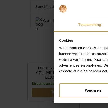
Specificaties
Over Boccia
Toestemming
Cookies
We gebruiken cookies om jouw
kunnen we content en advert
€
149,00
website verbeteren. Daarnaas
advertenties en analyses. D
BOCCIA 08092-02
BOCCIA 0
gedeeld of die ze hebben ver
COLLIER TITANIUM
COLLIER T
BICOLOR
GOUDKL
Direct leverbaar, 1 werkdag
Direct leverbaa
Weigeren