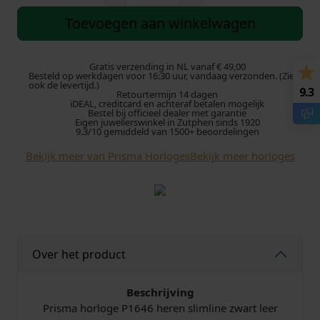
r
i
Toevoegen aan winkelwagen
s
m
a
Gratis verzending in NL vanaf € 49,00
Besteld op werkdagen voor 16:30 uur, vandaag verzonden. (Zie
H
ook de levertijd.)
9.3
Retourtermijn 14 dagen
o
iDEAL, creditcard en achteraf betalen mogelijk
r
Bestel bij officieel dealer met garantie
Eigen juwelierswinkel in Zutphen sinds 1920
l
9.3/10 gemiddeld van 1500+ beoordelingen
o
Bekijk meer van Prisma Horloges
Bekijk meer horloges
g
e
P
1
6
4
Over het product
6
H
e
Beschrijving
r
Prisma horloge P1646 heren slimline zwart leer
e