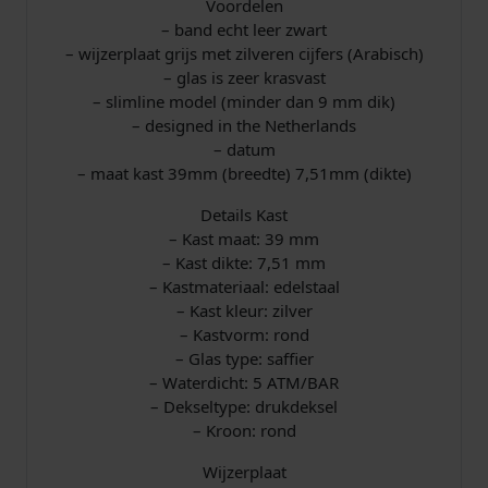
Voordelen
w
– band echt leer zwart
a
– wijzerplaat grijs met zilveren cijfers (Arabisch)
r
– glas is zeer krasvast
t
– slimline model (minder dan 9 mm dik)
a
– designed in the Netherlands
a
– datum
n
– maat kast 39mm (breedte) 7,51mm (dikte)
t
a
Details Kast
l
– Kast maat: 39 mm
– Kast dikte: 7,51 mm
– Kastmateriaal: edelstaal
– Kast kleur: zilver
– Kastvorm: rond
– Glas type: saffier
– Waterdicht: 5 ATM/BAR
– Dekseltype: drukdeksel
– Kroon: rond
Wijzerplaat