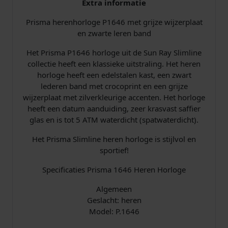
Extra informatie
n
S
Prisma herenhorloge P1646 met grijze wijzerplaat
u
en zwarte leren band
n
Het Prisma P1646 horloge uit de Sun Ray Slimline
R
collectie heeft een klassieke uitstraling. Het heren
a
horloge heeft een edelstalen kast, een zwart
y
lederen band met crocoprint en een grijze
S
wijzerplaat met zilverkleurige accenten. Het horloge
l
heeft een datum aanduiding, zeer krasvast saffier
i
glas en is tot 5 ATM waterdicht (spatwaterdicht).
m
l
Het Prisma Slimline heren horloge is stijlvol en
i
sportief!
n
e
Specificaties Prisma 1646 Heren Horloge
L
e
Algemeen
e
Geslacht: heren
r
Model: P.1646
Z