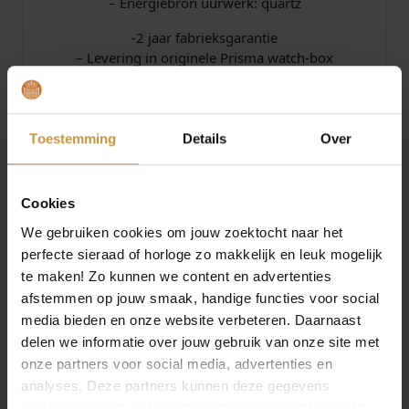
– Energiebron uurwerk: quartz
-2 jaar fabrieksgarantie
– Levering in originele Prisma watch-box
JuweliersWebshop is officieel dealer en
verkooppunt van PRISMA horloges voor heren.
Prisma horloges voor heren bij
Toestemming
Details
Over
Juwelierswebshop.nl – GRATIS verzekerde
verzending in Nederland.
Cookies
We gebruiken cookies om jouw zoektocht naar het
Specificaties
perfecte sieraad of horloge zo makkelijk en leuk mogelijk
te maken! Zo kunnen we content en advertenties
Over Prisma Horloges
afstemmen op jouw smaak, handige functies voor social
media bieden en onze website verbeteren. Daarnaast
delen we informatie over jouw gebruik van onze site met
onze partners voor social media, advertenties en
analyses. Deze partners kunnen deze gegevens
combineren met andere informatie die je met hen hebt