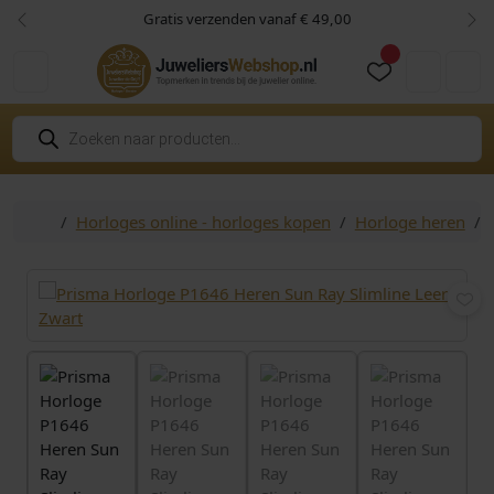
Skip to content
Skip to footer
Gratis verzenden vanaf € 49,00
Vorige
Vol
Cart
Account
P
r
o
d
u
c
Home
Horloges online - horloges kopen
Horloge heren
t
e
n
z
o
e
k
e
n