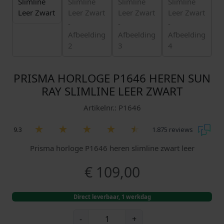
PRISMA HORLOGE P1646 HEREN SUN
RAY SLIMLINE LEER ZWART
Artikelnr.: P1646
9.3
1.875 reviews
Prisma horloge P1646 heren slimline zwart leer
€
109,00
Direct leverbaar, 1 werkdag
P
-
+