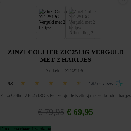
ZINZI COLLIER ZIC2513G VERGULD
MET 2 HARTJES
Artikelnr.: ZIC2513G
9.3
1.875 reviews
Zinzi Collier ZIC2513G zilver vergulde Ketting met verbonden hartjes
€
79,95
Oorspronkelijke
€
69,95
Huidige
prijs
prijs
Direct leverbaar, 1 werkdag