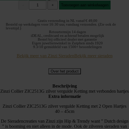
was:
is:
Zinzi
-
+
Toevoegen aan winkelwagen
Collier
€ 79,95.
€ 69,95.
ZIC2513G
Verguld
Gratis verzending in NL vanaf € 49,00
met
Besteld op werkdagen voor 16:30 uur, vandaag verzonden. (Zie ook de
levertijd.)
2
Retourtermijn 14 dagen
hartjes
iDEAL, creditcard en achteraf betalen mogelijk
aantal
Bestel bij officieel dealer met garantie
Eigen juwelierswinkel in Zutphen sinds 1920
9.3/10 gemiddeld van 1500+ beoordelingen
Bekijk meer van Zinzi Sieraden
Bekijk meer sieraden
Over het product
Beschrijving
Zinzi Collier ZIC2513G zilver vergulde Ketting met verbonden hartjes
Extra informatie
Zinzi Collier ZIC2513G zilver vergulde Ketting met 2 Open Hartjes
40 – 45cm
De Sieradencreaties van Zinzi zijn Hip & Trendy want ” Dutch design
” is booming en niet alleen in de mode. Ook de zilveren sieraden van