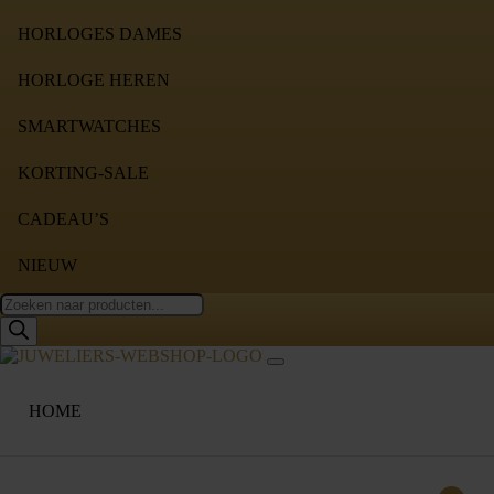
HORLOGES DAMES
HORLOGE HEREN
SMARTWATCHES
KORTING-SALE
CADEAU’S
NIEUW
Producten
zoeken
HOME