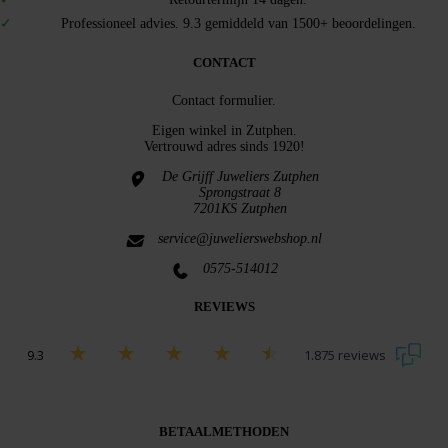
Professioneel advies. 9.3 gemiddeld van 1500+ beoordelingen.
CONTACT
Contact formulier.
Eigen winkel in
Zutphen
.
Vertrouwd adres sinds 1920!
De Grijff Juweliers Zutphen
Sprongstraat 8
7201KS Zutphen
service@juwelierswebshop.nl
0575-514012
REVIEWS
9.3
1.875 reviews
Bekijk alle beoordelingen
BETAALMETHODEN