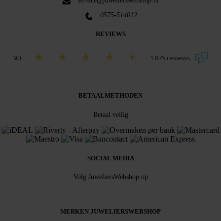
service@juwelierswebshop.nl
0575-514012
REVIEWS
9.3
1.875 reviews
Bekijk alle beoordelingen
BETAALMETHODEN
Betaal veilig
SOCIAL MEDIA
Volg JuweliersWebshop op
MERKEN JUWELIERSWEBSHOP