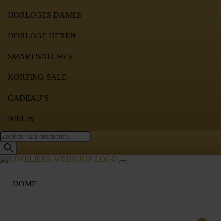
HORLOGES DAMES
HORLOGE HEREN
SMARTWATCHES
KORTING-SALE
CADEAU’S
NIEUW
Producten
zoeken
HOME