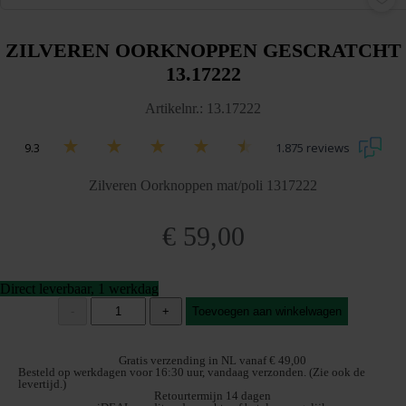
ZILVEREN OORKNOPPEN GESCRATCHT
13.17222
Artikelnr.: 13.17222
9.3
1.875 reviews
Zilveren Oorknoppen mat/poli 1317222
€
59,00
Direct leverbaar, 1 werkdag
Zilveren
-
+
Toevoegen aan winkelwagen
oorknoppen
gescratcht
13.17222
Gratis verzending in NL vanaf € 49,00
aantal
Besteld op werkdagen voor 16:30 uur, vandaag verzonden. (Zie ook de
levertijd.)
Retourtermijn 14 dagen