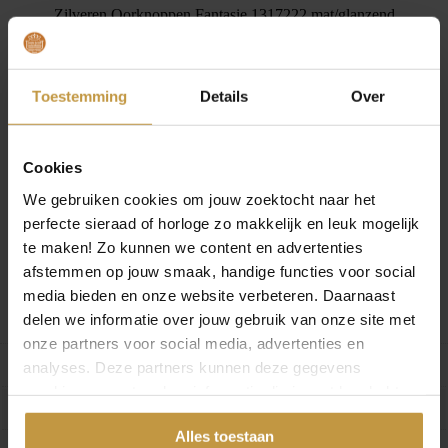
Zilveren Oorknoppen Fantasie 1317222 mat/glanzend
Deze oorknoppen 1317222 zijn van echt zilver (925). De fantasie
oorknoppen zijn deels mat en deels glanzend afgewerkt.
Ben je op zoek naar leuke zilveren oorknoppen? Deze passen bij
Toestemming
Details
Over
iedere outfit.
Artikelnummer: 1317222
Doelgroep: Dames
Cookies
Metaalsoort: Zilver gerhodineerd
Bewerking: Glanzend/Mat
We gebruiken cookies om jouw zoektocht naar het
Vorm: Fantasie
perfecte sieraad of horloge zo makkelijk en leuk mogelijk
Breedte(mm): 10
Hoogte(mm): 13
te maken! Zo kunnen we content en advertenties
Bestelnummer: 1317222
afstemmen op jouw smaak, handige functies voor social
media bieden en onze website verbeteren. Daarnaast
Specificaties
delen we informatie over jouw gebruik van onze site met
onze partners voor social media, advertenties en
Merk
Huiscollectie
analyses. Deze partners kunnen deze gegevens
combineren met andere informatie die je met hen hebt
Materiaal
Zilver
gedeeld of die ze hebben verzameld via jouw gebruik van
Alles toestaan
hun diensten.