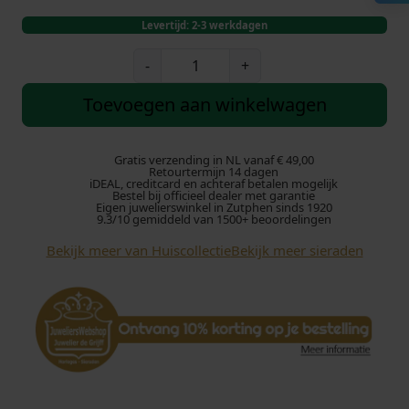
Levertijd: 2-3 werkdagen
Z
-
+
i
l
Toevoegen aan winkelwagen
v
e
r
Gratis verzending in NL vanaf € 49,00
Retourtermijn 14 dagen
e
iDEAL, creditcard en achteraf betalen mogelijk
Bestel bij officieel dealer met garantie
n
Eigen juwelierswinkel in Zutphen sinds 1920
o
9.3/10 gemiddeld van 1500+ beoordelingen
o
Bekijk meer van Huiscollectie
Bekijk meer sieraden
r
k
n
o
p
p
e
n