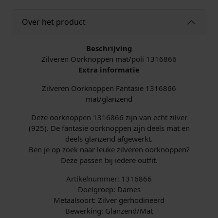
g
e
Over het product
s
c
Beschrijving
r
Zilveren Oorknoppen mat/poli 1316866
a
Extra informatie
t
c
Zilveren Oorknoppen Fantasie 1316866
h
mat/glanzend
t
1
Deze oorknoppen 1316866 zijn van echt zilver
3
(925). De fantasie oorknoppen zijn deels mat en
.
deels glanzend afgewerkt.
1
Ben je op zoek naar leuke zilveren oorknoppen?
6
Deze passen bij iedere outfit.
8
6
Artikelnummer: 1316866
6
Doelgroep: Dames
a
Metaalsoort: Zilver gerhodineerd
a
Bewerking: Glanzend/Mat