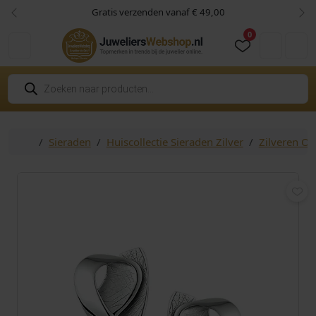
Skip to content
Skip to footer
Gratis verzenden vanaf € 49,00
Vorige
Vol
0
Cart
Account
P
r
o
d
u
c
Home
Sieraden
Huiscollectie Sieraden Zilver
Zilveren O
t
e
n
z
o
e
k
e
n