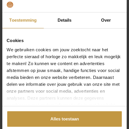
Toestemming
Details
Over
€
59,00
€
37,50
Cookies
ZILVEREN
ZILVEREN
We gebruiken cookies om jouw zoektocht naar het
OORKNOPPEN
OORKNOPPEN
GESCRATCHT 13.28406
GESCRATCHT 13.24862
perfecte sieraad of horloge zo makkelijk en leuk mogelijk
te maken! Zo kunnen we content en advertenties
Direct leverbaar, 1
Direct leverbaar, 1
werkdag
werkdag
afstemmen op jouw smaak, handige functies voor social
media bieden en onze website verbeteren. Daarnaast
delen we informatie over jouw gebruik van onze site met
onze partners voor social media, advertenties en
analyses. Deze partners kunnen deze gegevens
combineren met andere informatie die je met hen hebt
gedeeld of die ze hebben verzameld via jouw gebruik van
hun diensten.
Alles toestaan