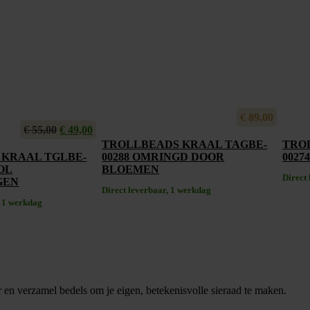
€
89,00
€
55,00
Oorspronkelijke
€
49,00
Huidige
prijs
prijs
TROLLBEADS KRAAL TAGBE-
TRO
was:
is:
 KRAAL TGLBE-
00288 OMRINGD DOOR
0027
€ 55,00.
€ 49,00.
VOL
BLOEMEN
Direct
GEN
Direct leverbaar, 1 werkdag
, 1 werkdag
 en verzamel bedels om je eigen, betekenisvolle sieraad te maken.