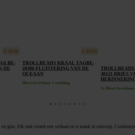
€
49,00
€
49,00
GLBE-
TROLLBEADS KRAAL TAGBE-
N DE
20306 FLUISTERING VAN DE
TROLLBEADS
OCEAAN
30121 BRIES 
HERINNERIN
Direct leverbaar, 1 werkdag
1x Direct leverbaar
n glas. Elk stuk vertelt een verhaal en is uniek in ontwerp. Combineer