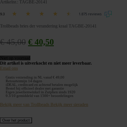
Artikelnr.: TAGBE-20141
9.3
1.875 reviews
Trollbeads bries der verandering kraal TAGBE-20141
€
45,00
Oorspronkelijke
€
40,50
Huidige
prijs
prijs
Niet op voorraad
was:
is:
Dit artikel is uitverkocht en niet meer leverbaar.
Email ons
€ 45,00.
€ 40,50.
Gratis verzending in NL vanaf € 49,00
Retourtermijn 14 dagen
iDEAL, creditcard en achteraf betalen mogelijk
Bestel bij officieel dealer met garantie
Eigen juwelierswinkel in Zutphen sinds 1920
9.3/10 gemiddeld van 1500+ beoordelingen
Bekijk meer van Trollbeads
Bekijk meer sieraden
Over het product