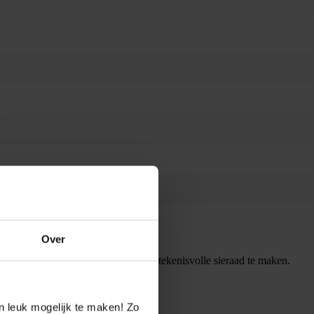
Over
 en verzamel bedels om je eigen, betekenisvolle sieraad te maken.
n leuk mogelijk te maken! Zo