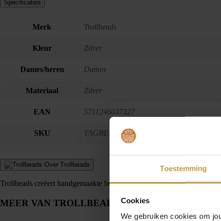
Specificaties
Merk
Trollbeads
Kleur
Zilver
Dames/heren
Dames
Materiaal
Zilver
EAN
5711246037327
SKU
TAGBE-20141
Over Trollbeads
Toestemming
Trollbeads creëert handgemaakte bedels en armbanden van zilver, goud e
Cookies
MEER VAN TROLLBEADS
We gebruiken cookies om jouw