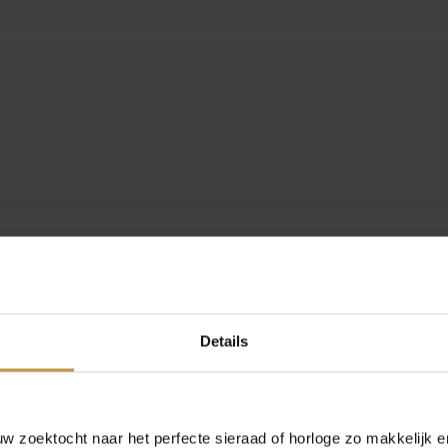
Details
n glas. Elk stuk vertelt een verhaal en is uniek in ontwerp. Combineer
 zoektocht naar het perfecte sieraad of horloge zo makkelijk e