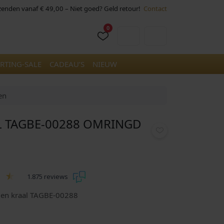
rzenden vanaf € 49,00 – Niet goed? Geld retour!
Contact
0
Cart
Account
RTING-SALE
CADEAU’S
NIEUW
en
L TAGBE-00288 OMRINGD
1.875 reviews
men kraal TAGBE-00288