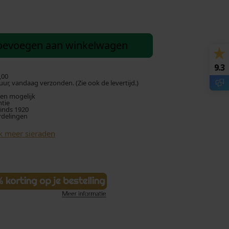
oevoegen aan winkelwagen
9.3
,00
ur, vandaag verzonden. (Zie ook de levertijd.)
len mogelijk
ntie
sinds 1920
rdelingen
k meer sieraden