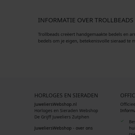
INFORMATIE OVER TROLLBEADS
Trollbeads creëert handgemaakte bedels en arm
bedels om je eigen, betekenisvolle sieraad te 
HORLOGES EN SIERADEN
OFFIC
JuweliersWebshop.nl
Officie
Horloges en Sieraden Webshop
Informa
De Grijff Juweliers Zutphen
Be
JuweliersWebshop - over ons
hui
(zi