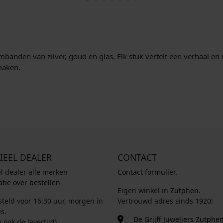
banden van zilver, goud en glas. Elk stuk vertelt een verhaal en
maken.
IEEL DEALER
CONTACT
el dealer alle merken
Contact formulier.
tie over bestellen
Eigen winkel in
Zutphen
.
steld voor 16:30 uur, morgen in
Vertrouwd adres sinds 1920!
s.
De Grijff Juweliers Zutphe
e ook de levertijd)