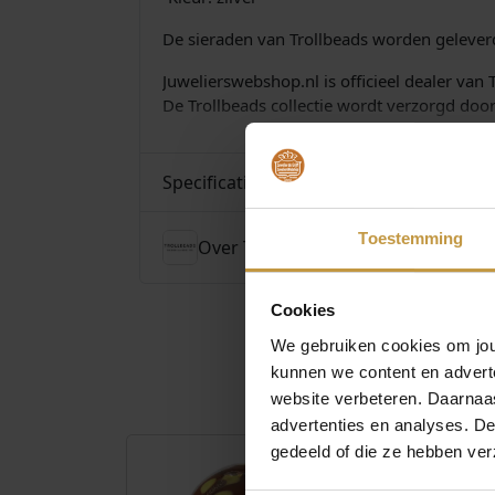
De sieraden van Trollbeads worden geleverd
Juwelierswebshop.nl is officieel dealer van 
De Trollbeads collectie wordt verzorgd door 
Specificaties
Toestemming
Over Trollbeads
Cookies
We gebruiken cookies om jouw
kunnen we content en advert
website verbeteren. Daarnaas
advertenties en analyses. D
gedeeld of die ze hebben ver