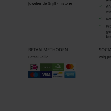
Juwelier de Grijff - historie
GR
van
Re
Pro
ge
be
BETAALMETHODEN
SOCI
Betaal veilig
Volg J