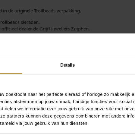
l
 in de originele Trollbeads verpakking.
o
e
Trollbeads sieraden.
m
officieel dealer de Grijff Juweliers Zutphen.
e
n
a
a
n
t
Details
a
l
 zoektocht naar het perfecte sieraad of horloge zo makkelijk e
enties afstemmen op jouw smaak, handige functies voor social 
MEER VAN TROLLBEADS
t delen we informatie over jouw gebruik van onze site met onze
eze partners kunnen deze gegevens combineren met andere infor
zameld via jouw gebruik van hun diensten.
Aanbieding!