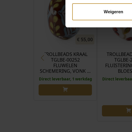
Weigeren
€
55,00
TROLLBEADS KRAAL
TROLLBEAD
TGLBE-00252
TGLBE-
FLUWELEN
FLUISTERIN
SCHEMERING, VONK …
BLOE
Direct leverbaar, 1 werkdag
Direct leverbaa