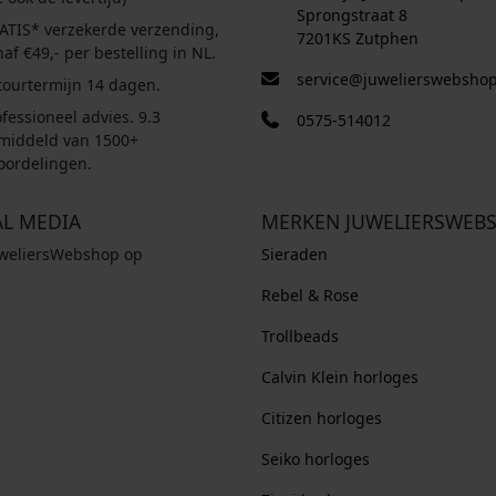
Sprongstraat 8
ATIS* verzekerde verzending,
7201KS Zutphen
af €49,- per bestelling in NL.
service@juwelierswebshop
tourtermijn 14 dagen.
fessioneel advies. 9.3
0575-514012
middeld van 1500+
oordelingen.
AL MEDIA
MERKEN JUWELIERSWEB
uweliersWebshop op
Sieraden
Rebel & Rose
Trollbeads
Calvin Klein horloges
Citizen horloges
Seiko horloges