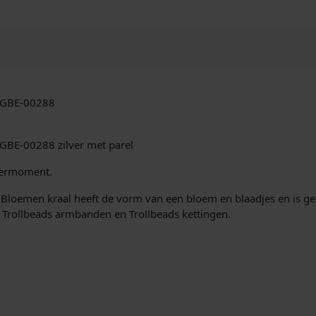
G
B
E
-
0
0
2
TAGBE-00288
8
8
O
GBE-00288 zilver met parel
m
r
leermoment.
i
oemen kraal heeft de vorm van een bloem en blaadjes en is gem
n
p Trollbeads armbanden en Trollbeads kettingen.
g
d
d
o
o
r
B