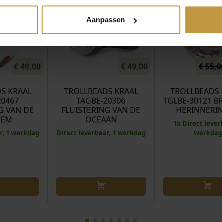
Aanpassen
€
49,00
€
49,00
€
55,0
S KRAAL
TROLLBEADS KRAAL
TROLLBEADS 
20467
TAGBE-20306
TGLBE-30121 B
G VAN DE
FLUISTERING VAN DE
HERINNERI
SEM
OCEAAN
1x Direct lever
r, 1 werkdag
Direct leverbaar, 1 werkdag
werkdag