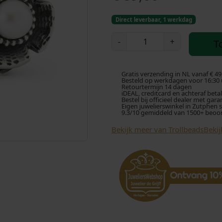
Direct leverbaar, 1 werkdag
T
-
+
T
r
o
l
Gratis verzending in NL vanaf € 49
l
Besteld op werkdagen voor 16:30 u
Retourtermijn 14 dagen
b
iDEAL, creditcard en achteraf beta
Bestel bij officieel dealer met gara
e
Eigen juwelierswinkel in Zutphen 
9.3/10 gemiddeld van 1500+ beoo
a
d
Bekijk meer van Trollbeads
Bekij
s
K
r
a
a
l
T
A