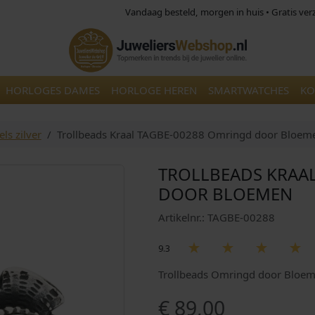
Vandaag besteld, morgen in huis • Gratis ve
HORLOGES DAMES
HORLOGE HEREN
SMARTWATCHES
KO
ls zilver
Trollbeads Kraal TAGBE-00288 Omringd door Bloem
TROLLBEADS KRAA
DOOR BLOEMEN
Artikelnr.: TAGBE-00288
9.3
Trollbeads Omringd door Bloe
€
89,00