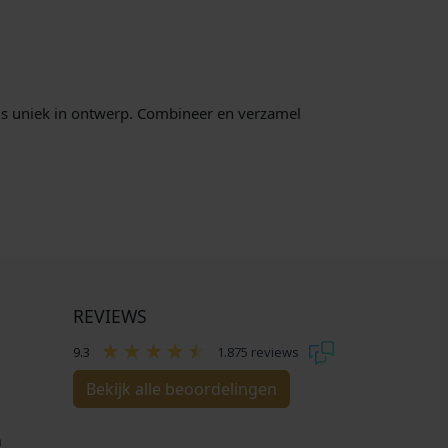
e
:
p
€
r
i
4
 is uniek in ontwerp. Combineer en verzamel
j
9
s
,
w
0
a
0
s
.
:
€
5
REVIEWS
5
9.3
1.875 reviews
,
0
Bekijk alle beoordelingen
0
.
n