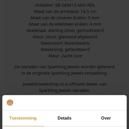
-Artikelnr: SB-GEM13-MIX-RDL
-Maat van de armband: 18,5 cm
-Maat van de zilveren kralen: 3 mm
-Maat van de edelsteen kralen: 4 mm
-Materiaal: sterling zilver, gerhodineerd
-Kleur: zilver, glanzend afgewerkt
-Steensoort: Rozenkwarts
-Bewerking: gefacetteerd
-Kleur: Zacht roze
De sieraden van Sparkling Jewels worden geleverd
in de originele Sparkling Jewels verpakking.
Juwelierswebshop.nl is officieel dealer van
Sparkling Jewels sieraden.
De Sparkling Jewels collectie wordt verzorgd door
officieel dealer de Grijff Juweliers Zutphen.
Toestemming
Details
Over