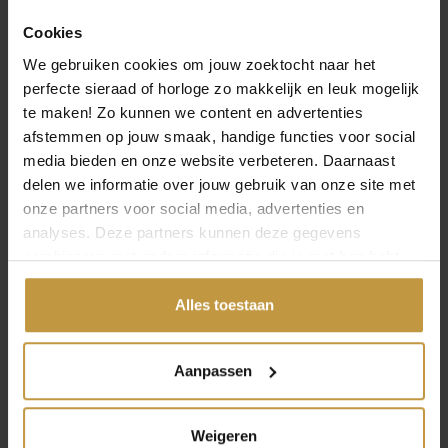
Specificaties
Cookies
We gebruiken cookies om jouw zoektocht naar het
Over Sparkling Jewels
perfecte sieraad of horloge zo makkelijk en leuk mogelijk
te maken! Zo kunnen we content en advertenties
afstemmen op jouw smaak, handige functies voor social
media bieden en onze website verbeteren. Daarnaast
delen we informatie over jouw gebruik van onze site met
onze partners voor social media, advertenties en
MEER VAN SPARKLING JEWELS
analyses. Deze partners kunnen deze gegevens
combineren met andere informatie die je met hen hebt
gedeeld of die ze hebben verzameld via jouw gebruik van
hun diensten.
Alles toestaan
Aanpassen
€
99,95
€
114,95
Weigeren