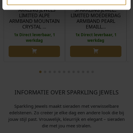
SPARKLING JEWELS
SPARKLING JEWELS
LIMITED ALPE
LIMITED MOEDERDAG
ARMBAND MOUNTAIN
ARMBAND PEARL
CRYSTAL …
EMAILL…
1x Direct leverbaar, 1
1x Direct leverbaar, 1
werkdag
werkdag
INFORMATIE OVER SPARKLING JEWELS
Sparkling Jewels maakt sieraden met verwisselbare
edelstenen. Zo creëer je elke dag een andere look die bij
jouw stijl past. Vrouwelijk, kleurrijk en elegant – sieraden
die met jou mee stralen.