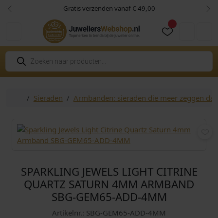
Skip to content
Skip to footer
Gratis verzenden vanaf € 49,00
Vorige
Vol
Cart
Account
P
r
o
d
u
c
Home
Sieraden
Armbanden: sieraden die meer zeggen da
t
e
n
z
o
e
k
e
n
SPARKLING JEWELS LIGHT CITRINE
QUARTZ SATURN 4MM ARMBAND
SBG-GEM65-ADD-4MM
Artikelnr.: SBG-GEM65-ADD-4MM