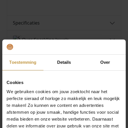
Specificaties
Over Sparkling Jewels
Toestemming
Details
Over
MEER VAN SPARKLING JEWELS
€
99,95
€
114,95
Cookies
We gebruiken cookies om jouw zoektocht naar het
SPARKLING JEWELS
SPARKLING JEWELS
perfecte sieraad of horloge zo makkelijk en leuk mogelijk
LIMITED ALPE
LIMITED MOEDERDAG
te maken! Zo kunnen we content en advertenties
ARMBAND MOUNTAIN
ARMBAND PEARL
afstemmen op jouw smaak, handige functies voor social
CRYSTAL …
EMAILL…
media bieden en onze website verbeteren. Daarnaast
1x Direct leverbaar, 1
1x Direct leverbaar, 1
delen we informatie over jouw gebruik van onze site met
werkdag
werkdag