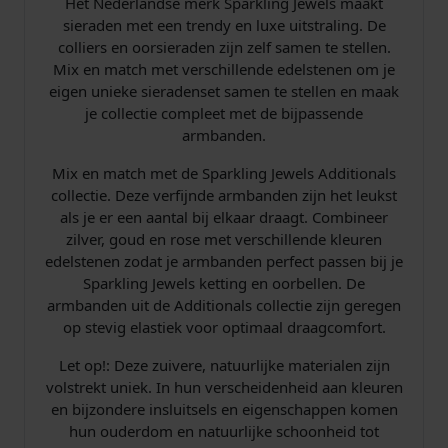
Het Nederlandse merk Sparkling Jewels maakt
t
sieraden met een trendy en luxe uitstraling. De
z
colliers en oorsieraden zijn zelf samen te stellen.
S
Mix en match met verschillende edelstenen om je
a
eigen unieke sieradenset samen te stellen en maak
t
je collectie compleet met de bijpassende
u
armbanden.
r
n
Mix en match met de Sparkling Jewels Additionals
4
collectie. Deze verfijnde armbanden zijn het leukst
m
als je er een aantal bij elkaar draagt. Combineer
m
zilver, goud en rose met verschillende kleuren
A
edelstenen zodat je armbanden perfect passen bij je
r
Sparkling Jewels ketting en oorbellen. De
m
armbanden uit de Additionals collectie zijn geregen
b
op stevig elastiek voor optimaal draagcomfort.
a
n
Let op!: Deze zuivere, natuurlijke materialen zijn
d
volstrekt uniek. In hun verscheidenheid aan kleuren
S
en bijzondere insluitsels en eigenschappen komen
B
hun ouderdom en natuurlijke schoonheid tot