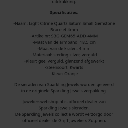
G
uitdrukking.
-
Specificaties:
G
E
-Naam: Light Citrine Quartz Saturn Small Gemstone
M
Bracelet 4mm
6
-Artikelnr: SBG-GEM65-ADD-4MM
5
-Maat van de armband: 18,5 cm
-
-Maat van de kralen: 4 mm
A
-Materiaal: sterling zilver, verguld
D
-Kleur: geel verguld, glanzend afgewerkt
D
-Steensoort: Kwarts
-
-Kleur: Oranje
4
M
De sieraden van Sparkling Jewels worden geleverd
M
in de originele Sparkling Jewels verpakking.
a
Juwelierswebshop.nl is officieel dealer van
a
Sparkling Jewels sieraden.
n
De Sparkling Jewels collectie wordt verzorgd door
t
officieel dealer de Grijff Juweliers Zutphen.
a
l