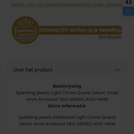
9.3
Bekijk meer van Sparkling Jewels
Bekijk meer sieraden
w
e
l
s
L
i
g
h
t
C
Over het product
i
t
r
Beschrijving
i
Sparkling Jewels Light Citrine Quartz Saturn Small
n
4mm Armband SBG-GEM65-ADD-4MM
e
Extra informatie
Q
Sparkling Jewels Additional Light Citrine Quartz
u
Saturn 4mm Armband SBG-GEM65-ADD-4MM
a
r