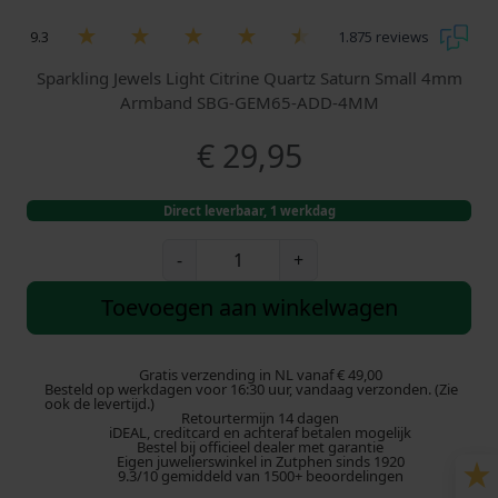
9.3
1.875 reviews
Sparkling Jewels Light Citrine Quartz Saturn Small 4mm
Armband SBG-GEM65-ADD-4MM
€
29,95
Direct leverbaar, 1 werkdag
S
-
+
p
a
Toevoegen aan winkelwagen
r
k
l
Gratis verzending in NL vanaf € 49,00
Besteld op werkdagen voor 16:30 uur, vandaag verzonden. (Zie
i
ook de levertijd.)
Retourtermijn 14 dagen
n
iDEAL, creditcard en achteraf betalen mogelijk
g
Bestel bij officieel dealer met garantie
Eigen juwelierswinkel in Zutphen sinds 1920
J
9.3/10 gemiddeld van 1500+ beoordelingen
e