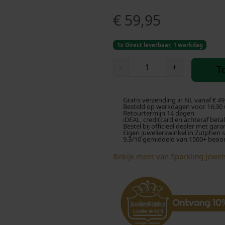
€
59,95
1x Direct leverbaar, 1 werkdag
S
-
+
T
p
a
r
Gratis verzending in NL vanaf € 49
k
Besteld op werkdagen voor 16:30 u
Retourtermijn 14 dagen
l
iDEAL, creditcard en achteraf beta
Bestel bij officieel dealer met gara
i
Eigen juwelierswinkel in Zutphen 
9.3/10 gemiddeld van 1500+ beoo
n
g
Bekijk meer van Sparkling Jewel
J
e
w
e
l
s