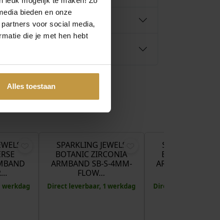
n leuk mogelijk te maken! Zo
media bieden en onze
 partners voor social media,
matie die je met hen hebt
Alles toestaan
€
74,95
€
99,95
EWELS
SPARKLING JEWELS
SPARKLING JEW
ERSE
BOTANIC ZIRCONIA
BOTANIC ZIRCO
MBAND
ARMBAND SB-S-4MM-
ARMBAND SB-G-
R…
FLOW…
FLOW…
 1 werkdag
Direct leverbaar, 1 werkdag
Direct leverbaar, 1 