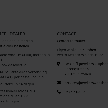
IEEL DEALER
CONTACT
el dealer alle merken
Contact formulier.
tie over bestellen
Eigen winkel in
Zutphen
.
steld voor 16:30 uur, morgen in
Vertrouwd adres sinds 1920!
s.
De Grijff Juweliers Zutphe
e ook de levertijd)
Sprongstraat 8
ATIS* verzekerde verzending,
7201KS Zutphen
af €49,- per bestelling in NL.
service@juwelierswebshop
tourtermijn 14 dagen.
fessioneel advies. 9.3
0575-514012
middeld van 1500+
oordelingen.