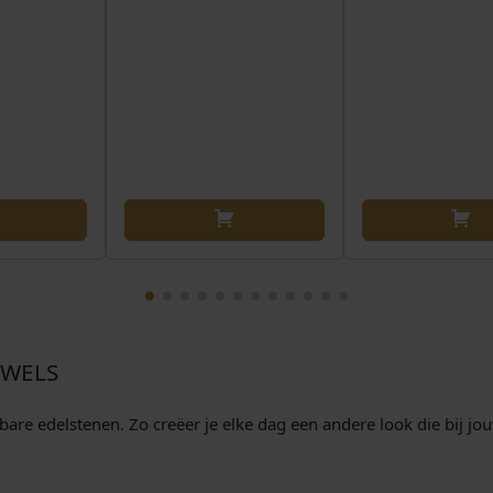
a
a
n
t
a
l
EWELS
re edelstenen. Zo creëer je elke dag een andere look die bij jouw 