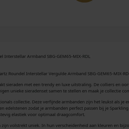
L
i
g
h
t
C
i
t
r
ndel Interstellar Armband SBG-GEM65-MIX-RDL
i
n
e
 Quartz Roundel Interstellar Vergulde Armband SBG-GEM65-MIX-RD
Q
u
 sieraden met een trendy en luxe uitstraling. De colliers en oors
a
igen unieke sieradenset samen te stellen en maak je collectie 
r
nals collectie. Deze verfijnde armbanden zijn het leukst als je e
t
ren edelstenen zodat je armbanden perfect passen bij je Sparklin
z
 stevig elastiek voor optimaal draagcomfort.
R
o
en zijn volstrekt uniek. In hun verscheidenheid aan kleuren en bi
u