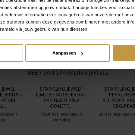
 zoektocht naar het perfecte sieraad of horloge zo makkelijk e
a
enties afstemmen op jouw smaak, handige functies voor social 
n
t delen we informatie over jouw gebruik van onze site met onze
d
eze partners kunnen deze gegevens combineren met andere infor
S
zameld via jouw gebruik van hun diensten.
B
G
-
G
Aanpassen
E
M
6
MEER VAN SPARKLING JEWELS
€
114,95
€
114,95
5
-
 JEWELS
SPARKLING JEWELS
SPARKLING J
M
OEDERDAG
LIMITED MOEDERDAG
PEARL REV
I
 PEARL
ARMBAND PINK
ROUNDEL AR
X
LL…
OPALITE…
SBG-PEA
-
verbaar, 1
1x Direct leverbaar, 1
Direct leverbaar,
R
dag
werkdag
D
L