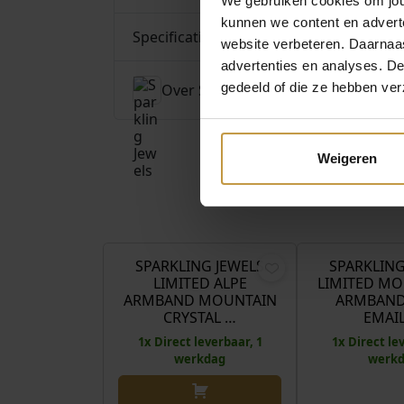
We gebruiken cookies om jouw
kunnen we content en advert
Specificaties
website verbeteren. Daarnaas
advertenties en analyses. D
gedeeld of die ze hebben ver
Over Sparkling Jewels
Weigeren
€
99,95
SPARKLING JEWELS
SPARKLING
LIMITED ALPE
LIMITED M
ARMBAND MOUNTAIN
ARMBAND
CRYSTAL …
EMAI
1x Direct leverbaar, 1
1x Direct le
werkdag
werk