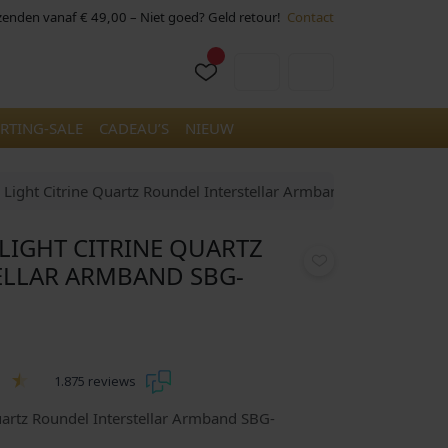
rzenden vanaf € 49,00 – Niet goed? Geld retour!
Contact
Cart
Account
RTING-SALE
CADEAU’S
NIEUW
s Light Citrine Quartz Roundel Interstellar Armband SBG-GEM65
 LIGHT CITRINE QUARTZ
ELLAR ARMBAND SBG-
1.875 reviews
Quartz Roundel Interstellar Armband SBG-