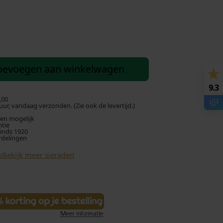
oevoegen aan winkelwagen
9.3
,00
ur, vandaag verzonden. (Zie ook de levertijd.)
len mogelijk
ntie
sinds 1920
rdelingen
s
Bekijk meer sieraden