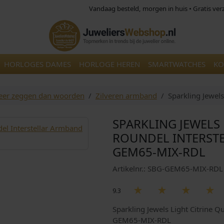
Vandaag besteld, morgen in huis • Gratis ve
HORLOGES DAMES
HORLOGE HEREN
SMARTWATCHES
KO
eer zeggen dan woorden
Zilveren armband
Sparkling Jewel
SPARKLING JEWELS
ROUNDEL INTERST
GEM65-MIX-RDL
Artikelnr.: SBG-GEM65-MIX-RDL
9.3
Sparkling Jewels Light Citrine 
GEM65-MIX-RDL