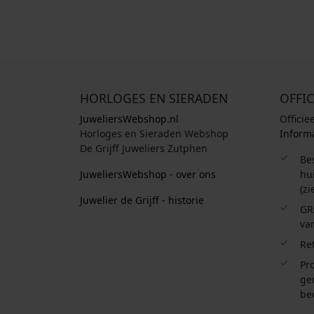
HORLOGES EN SIERADEN
OFFIC
JuweliersWebshop.nl
Officie
Horloges en Sieraden Webshop
Informa
De Grijff Juweliers Zutphen
Be
JuweliersWebshop - over ons
hui
(zi
Juwelier de Grijff - historie
GR
van
Re
Pro
ge
be