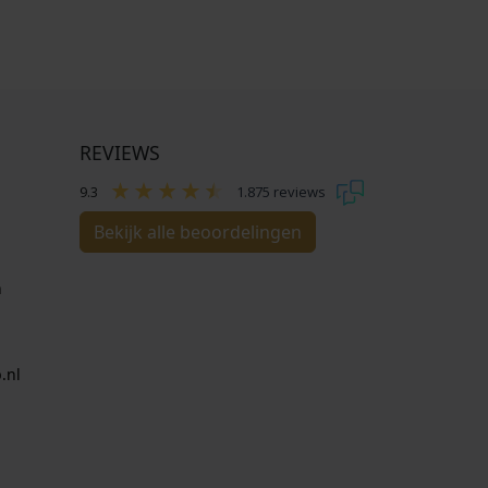
REVIEWS
9.3
1.875 reviews
Bekijk alle beoordelingen
n
.nl