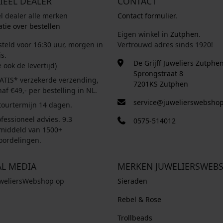
IEEL DEALER
CONTACT
el dealer alle merken
Contact formulier.
tie over bestellen
Eigen winkel in
Zutphen
.
steld voor 16:30 uur, morgen in
Vertrouwd adres sinds 1920!
s.
De Grijff Juweliers Zutphe
e ook de levertijd)
Sprongstraat 8
ATIS* verzekerde verzending,
7201KS Zutphen
af €49,- per bestelling in NL.
service@juwelierswebshop
tourtermijn 14 dagen.
fessioneel advies. 9.3
0575-514012
middeld van 1500+
oordelingen.
AL MEDIA
MERKEN JUWELIERSWEB
uweliersWebshop op
Sieraden
Rebel & Rose
Trollbeads