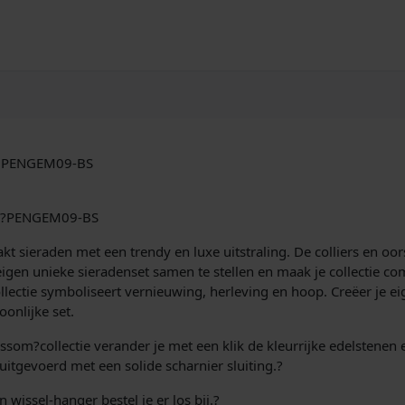
ye PENGEM09-BS
Eye?PENGEM09-BS
 sieraden met een trendy en luxe uitstraling. De colliers en oors
igen unieke sieradenset samen te stellen en maak je collectie 
ectie symboliseert vernieuwing, herleving en hoop. Creëer je eig
onlijke set.
om?collectie verander je met een klik de kleurrijke edelstenen en 
n uitgevoerd met een solide scharnier sluiting.?
n wissel-hanger bestel je er los bij.?