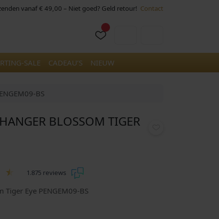
rzenden vanaf € 49,00 – Niet goed? Geld retour!
Contact
Cart
Account
RTING-SALE
CADEAU’S
NIEUW
 PENGEM09-BS
 HANGER BLOSSOM TIGER
1.875 reviews
om Tiger Eye PENGEM09-BS