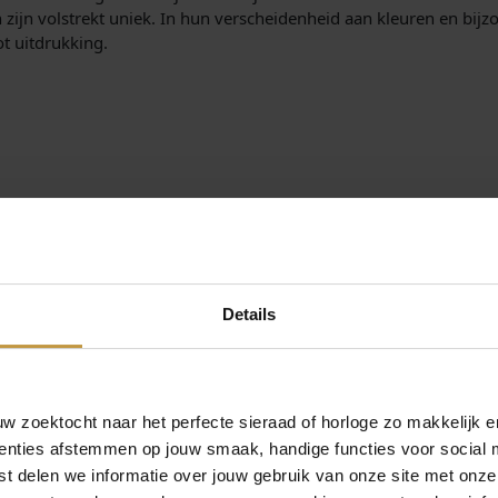
en zijn volstrekt uniek. In hun verscheidenheid aan kleuren en bi
t uitdrukking.
leverd in de originele Sparkling Jewels verpakking.
Sparkling Jewels?sieraden.
Details
 door officieel dealer de Grijff Juweliers Zutphen.
 zoektocht naar het perfecte sieraad of horloge zo makkelijk e
enties afstemmen op jouw smaak, handige functies voor social 
t delen we informatie over jouw gebruik van onze site met onze