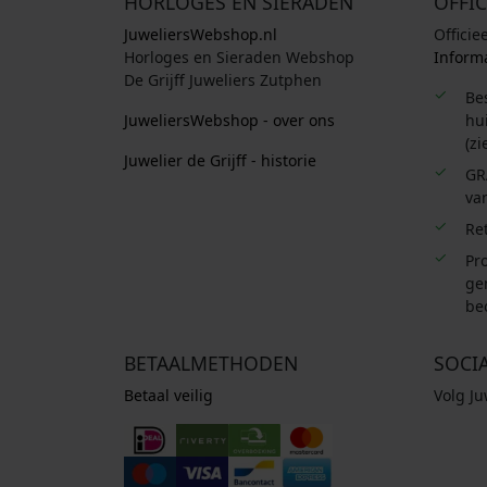
HORLOGES EN SIERADEN
OFFIC
JuweliersWebshop.nl
Officie
Horloges en Sieraden Webshop
Informa
De Grijff Juweliers Zutphen
Be
JuweliersWebshop - over ons
hui
(zi
Juwelier de Grijff - historie
GR
van
Re
Pro
ge
be
BETAALMETHODEN
SOCI
Betaal veilig
Volg J