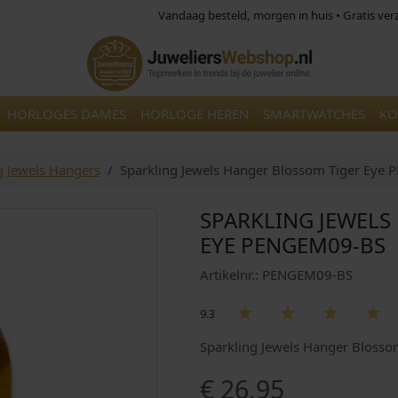
Vandaag besteld, morgen in huis • Gratis ve
HORLOGES DAMES
HORLOGE HEREN
SMARTWATCHES
KO
g Jewels Hangers
Sparkling Jewels Hanger Blossom Tiger Eye
SPARKLING JEWELS
EYE PENGEM09-BS
Artikelnr.: PENGEM09-BS
9.3
Sparkling Jewels Hanger Bloss
€
26,95