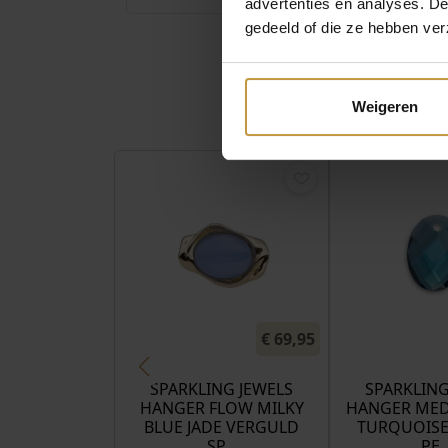
advertenties en analyses. D
gedeeld of die ze hebben ver
Weigeren
€
69,95
SPARKLING JEWELS
SPARKLING
HANGER FLOW MILKY
HANGER MED
BLUE JADE VERGULD
TURQUOISE
SP…
PE