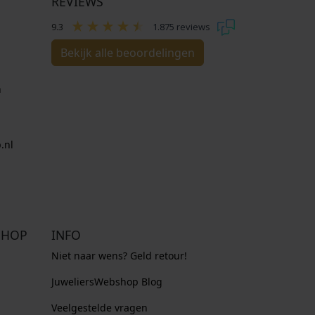
REVIEWS
9.3
1.875 reviews
Bekijk alle beoordelingen
n
.nl
SHOP
INFO
Niet naar wens? Geld retour!
JuweliersWebshop Blog
Veelgestelde vragen