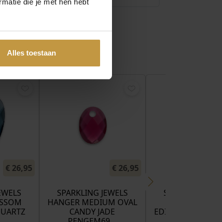
matie die je met hen hebt
Alles toestaan
€
26,95
€
26,95
EWELS
SPARKLING JEWELS
SPARKLING JEW
OSSOM
HANGER MEDIUM OVAL
HANGER LEA
QUARTZ
CANDY JADE
EDITIONS FACET 
…
PENGEM69…
JADE …