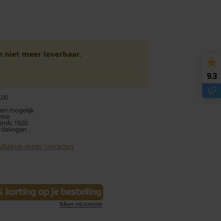
en niet meer leverbaar.
9.3
,00
len mogelijk
ntie
sinds 1920
rdelingen
s
Bekijk meer sieraden