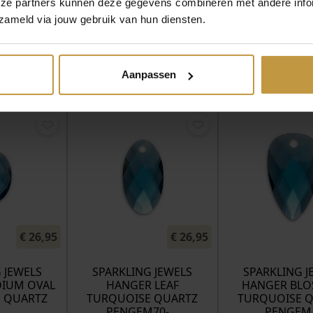
eze partners kunnen deze gegevens combineren met andere infor
zameld via jouw gebruik van hun diensten.
Aanpassen
MEER VAN SPARKLING JEWELS
€
26,95
€
26,95
 JEWELS
SPARKLING JEWELS
SPARKLING J
IUM OVAL
HANGER LEAF
HANGER BL
 QUARTZ
TURQUOISE QUARTZ
TURQUOISE 
…
PENGEM70-…
PENGEM