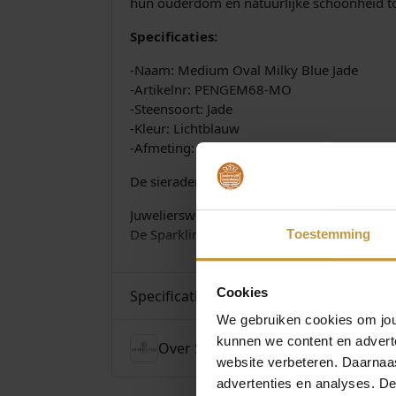
hun ouderdom en natuurlijke schoonheid to
Specificaties:
-Naam: Medium Oval Milky Blue Jade
-Artikelnr: PENGEM68-MO
-Steensoort: Jade
-Kleur: Lichtblauw
-Afmeting: 15 mm bij 20 mm
De sieraden van Sparkling Jewels worden ge
Juwelierswebshop.nl is officieel dealer van 
De Sparkling Jewels collectie wordt verzorgd
Toestemming
Cookies
Specificaties
We gebruiken cookies om jouw
kunnen we content en advert
Over Sparkling Jewels
website verbeteren. Daarnaas
advertenties en analyses. D