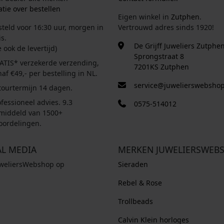
tie over bestellen
Eigen winkel in
Zutphen
.
steld voor 16:30 uur, morgen in
Vertrouwd adres sinds 1920!
s.
De Grijff Juweliers Zutphe
e ook de levertijd)
Sprongstraat 8
ATIS* verzekerde verzending,
7201KS Zutphen
af €49,- per bestelling in NL.
service@juwelierswebshop
tourtermijn 14 dagen.
fessioneel advies. 9.3
0575-514012
middeld van 1500+
oordelingen.
AL MEDIA
MERKEN JUWELIERSWEB
uweliersWebshop op
Sieraden
Rebel & Rose
Trollbeads
Calvin Klein horloges