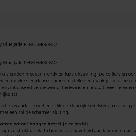
n
g
e
r
M
e
d
lky Blue Jade PENGEM68-MO
i
u
m
lky Blue Jade PENGEM68-MO
O
v
 sieraden met een trendy en luxe uitstraling. De colliers en oors
a
igen unieke sieradenset samen te stellen en maak je collectie 
l
ie symboliseert vernieuwing, herleving en hoop. Creëer je eigen v
M
ijke set.
i
tie verander je met een klik de kleurrijke edelstenen en zorg je dat
l
 met een solide scharnier sluiting.
k
y
lveren wissel-hanger bestel je er los bij.
B
en zijn volstrekt uniek. In hun verscheidenheid aan kleuren en bi
l