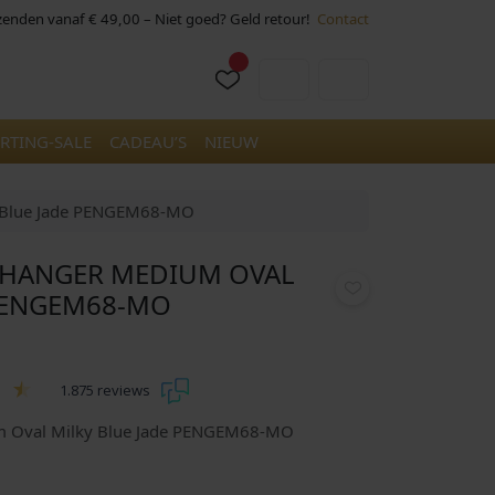
rzenden vanaf € 49,00 – Niet goed? Geld retour!
Contact
Cart
Account
RTING-SALE
CADEAU’S
NIEUW
y Blue Jade PENGEM68-MO
S HANGER MEDIUM OVAL
 PENGEM68-MO
1.875 reviews
um Oval Milky Blue Jade PENGEM68-MO