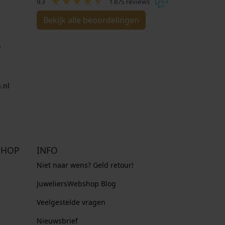
9.3
1.875 reviews
Bekijk alle beoordelingen
n
.nl
SHOP
INFO
Niet naar wens? Geld retour!
JuweliersWebshop Blog
Veelgestelde vragen
Nieuwsbrief