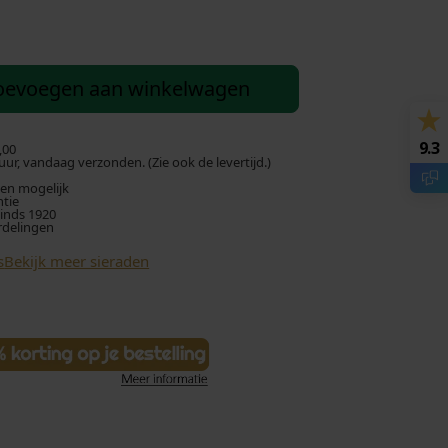
oevoegen aan winkelwagen
9.3
,00
ur, vandaag verzonden. (Zie ook de levertijd.)
len mogelijk
ntie
sinds 1920
rdelingen
s
Bekijk meer sieraden