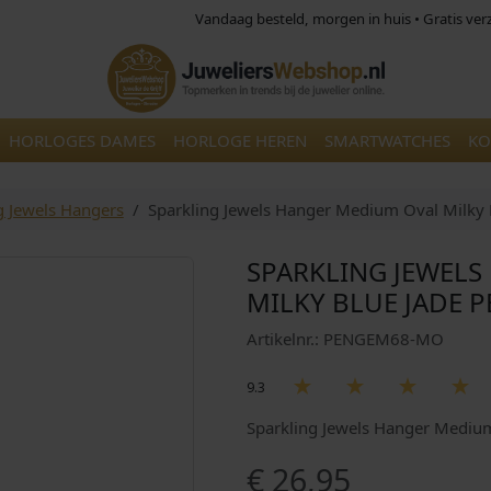
Vandaag besteld, morgen in huis • Gratis ve
HORLOGES DAMES
HORLOGE HEREN
SMARTWATCHES
KO
g Jewels Hangers
Sparkling Jewels Hanger Medium Oval Milk
SPARKLING JEWEL
MILKY BLUE JADE
Artikelnr.: PENGEM68-MO
9.3
Sparkling Jewels Hanger Medi
€
26,95