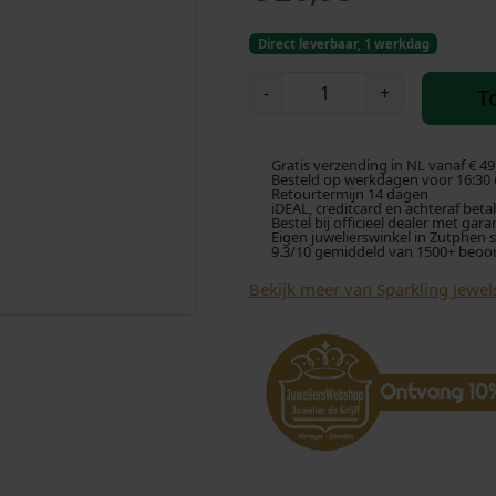
Direct leverbaar, 1 werkdag
S
-
+
T
p
a
r
Gratis verzending in NL vanaf € 49
k
Besteld op werkdagen voor 16:30 u
Retourtermijn 14 dagen
l
iDEAL, creditcard en achteraf beta
Bestel bij officieel dealer met gara
i
Eigen juwelierswinkel in Zutphen 
9.3/10 gemiddeld van 1500+ beoo
n
g
Bekijk meer van Sparkling Jewel
J
e
w
e
l
s
H
a