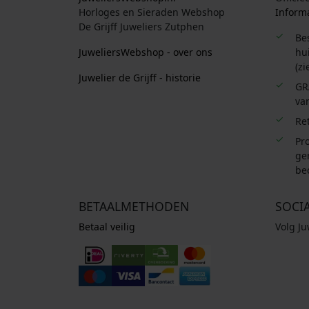
Horloges en Sieraden Webshop
Informa
De Grijff Juweliers Zutphen
Be
JuweliersWebshop - over ons
hui
(zi
Juwelier de Grijff - historie
GR
van
Re
Pro
ge
be
BETAALMETHODEN
SOCI
Betaal veilig
Volg J