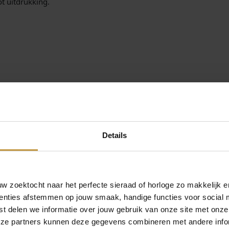
t uitdrukking.
u
e
J
a
d
e
P
E
N
leverd in de originele Sparkling Jewels verpakking.
G
E
Sparkling Jewels sieraden.
M
 door officieel dealer de Grijff Juweliers Zutphen.
Details
6
8
-
M
 zoektocht naar het perfecte sieraad of horloge zo makkelijk e
O
enties afstemmen op jouw smaak, handige functies voor social 
a
a
t delen we informatie over jouw gebruik van onze site met onze
n
eze partners kunnen deze gegevens combineren met andere infor