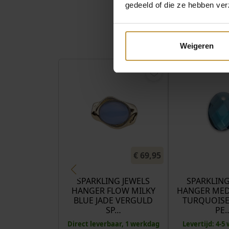
gedeeld of die ze hebben ver
Weigeren
€
69,95
SPARKLING JEWELS
SPARKLING
HANGER FLOW MILKY
HANGER MED
BLUE JADE VERGULD
TURQUOISE
SP…
PE
Direct leverbaar, 1 werkdag
Levertijd: 4-