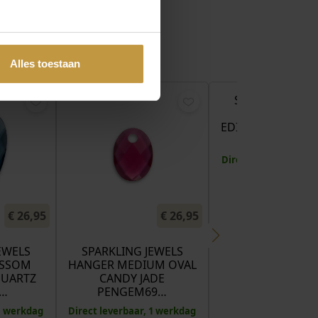
Alles toestaan
SPARKLING JEW
HANGER LEA
EDITIONS FACET 
JADE …
Direct leverbaar, 1 
€
26,95
€
26,95
EWELS
SPARKLING JEWELS
OSSOM
HANGER MEDIUM OVAL
QUARTZ
CANDY JADE
…
PENGEM69…
 1 werkdag
Direct leverbaar, 1 werkdag