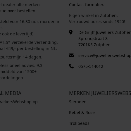
el dealer alle merken
Contact formulier.
tie over bestellen
Eigen winkel in
Zutphen
.
steld voor 16:30 uur, morgen in
Vertrouwd adres sinds 1920!
s.
De Grijff Juweliers Zutphe
e ook de levertijd)
Sprongstraat 8
ATIS* verzekerde verzending,
7201KS Zutphen
af €49,- per bestelling in NL.
service@juwelierswebshop
tourtermijn 14 dagen.
fessioneel advies. 9.3
0575-514012
middeld van 1500+
oordelingen.
AL MEDIA
MERKEN JUWELIERSWEB
uweliersWebshop op
Sieraden
Rebel & Rose
Trollbeads