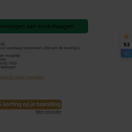
oevoegen aan winkelwagen
,00
9.3
ur, vandaag verzonden. (Zie ook de levertijd.)
len mogelijk
ntie
sinds 1920
rdelingen
s
Bekijk meer sieraden