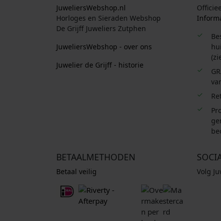
JuweliersWebshop.nl
Officie
Horloges en Sieraden Webshop
Informa
De Grijff Juweliers Zutphen
Be
JuweliersWebshop - over ons
hui
(zi
Juwelier de Grijff - historie
GR
van
Re
Pro
ge
be
BETAALMETHODEN
SOCI
Betaal veilig
Volg J