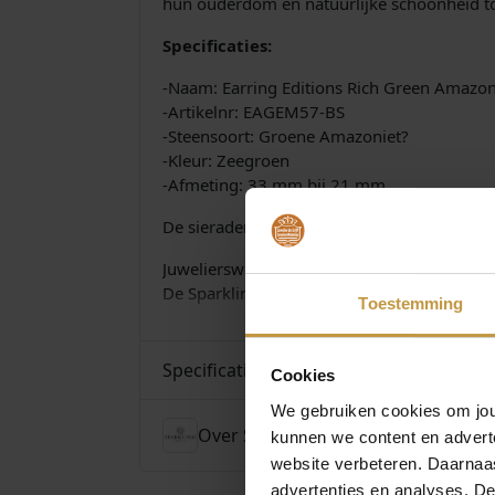
hun ouderdom en natuurlijke schoonheid to
Specificaties:
-Naam: Earring Editions Rich Green Amazo
-Artikelnr: EAGEM57-BS
-Steensoort: Groene Amazoniet?
-Kleur: Zeegroen
-Afmeting: 33 mm bij 21 mm
De sieraden van Sparkling Jewels worden ge
Juwelierswebshop.nl is officieel dealer van 
De Sparkling Jewels collectie wordt verzorgd
Toestemming
Specificaties
Cookies
We gebruiken cookies om jouw
Over Sparkling Jewels
kunnen we content en advert
website verbeteren. Daarnaas
advertenties en analyses. D