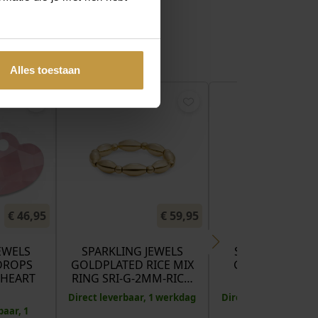
Alles toestaan
€
46,95
€
59,95
EWELS
SPARKLING JEWELS
SPARKLING JEW
DROPS
GOLDPLATED RICE MIX
GOLDPLATED 
 HEART
RING SRI-G-2MM-RIC…
RING SRI-G-3
Direct leverbaar, 1 werkdag
Direct leverbaar, 1 
baar, 1