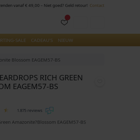
rzenden vanaf € 49,00 – Niet goed? Geld retour!
Contact
Cart
Account
RTING-SALE
CADEAU’S
NIEUW
azonite Blossom EAGEM57-BS
 EARDROPS RICH GREEN
OM EAGEM57-BS
1.875 reviews
h Green Amazonite?Blossom EAGEM57-BS