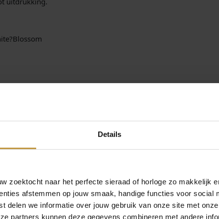
t uitdrukking.
i
t
e
nite?Blossom
B
l
o
s
s
o
leverd in de originele Sparkling Jewels verpakking.
m
E
Sparkling Jewels sieraden.
A
 door officieel dealer de Grijff Juweliers Zutphen.
Details
G
E
M
5
7
 zoektocht naar het perfecte sieraad of horloge zo makkelijk e
-
enties afstemmen op jouw smaak, handige functies voor social 
B
t delen we informatie over jouw gebruik van onze site met onze
S
eze partners kunnen deze gegevens combineren met andere infor