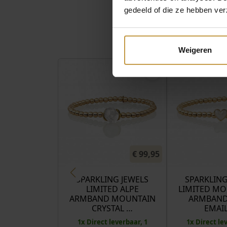
gedeeld of die ze hebben ver
Weigeren
€
99,95
SPARKLING JEWELS
SPARKLING
LIMITED ALPE
LIMITED M
ARMBAND MOUNTAIN
ARMBAND
CRYSTAL …
EMAI
1x Direct leverbaar, 1
1x Direct le