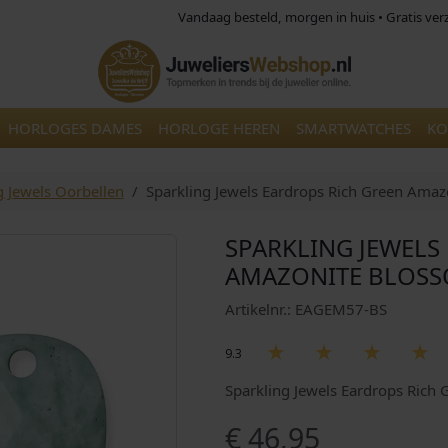
Vandaag besteld, morgen in huis • Gratis ve
HORLOGES DAMES
HORLOGE HEREN
SMARTWATCHES
KO
g Jewels Oorbellen
Sparkling Jewels Eardrops Rich Green Am
SPARKLING JEWELS
AMAZONITE BLOSS
Artikelnr.: EAGEM57-BS
9.3
Sparkling Jewels Eardrops Ric
€
46,95