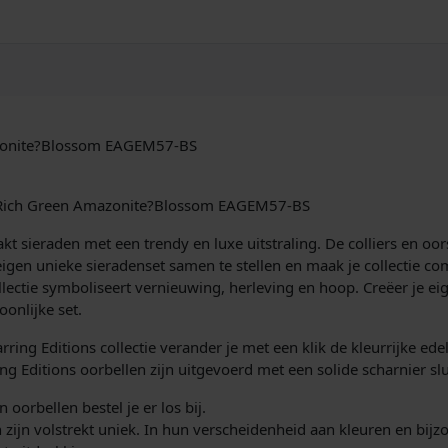
r
d
r
o
p
s
R
azonite?Blossom EAGEM57-BS
i
c
h
ns Rich Green Amazonite?Blossom EAGEM57-BS
G
r
 sieraden met een trendy en luxe uitstraling. De colliers en oors
e
igen unieke sieradenset samen te stellen en maak je collectie 
e
ectie symboliseert vernieuwing, herleving en hoop. Creëer je eige
n
onlijke set.
A
ring Editions collectie verander je met een klik de kleurrijke ede
m
rring Editions oorbellen zijn uitgevoerd met een solide scharnier slu
a
z
n oorbellen bestel je er los bij.
o
en zijn volstrekt uniek. In hun verscheidenheid aan kleuren en bi
n