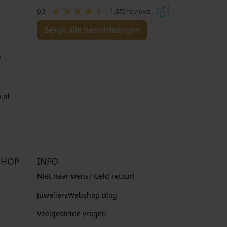
9.3
1.875 reviews
Bekijk alle beoordelingen
n
.nl
SHOP
INFO
Niet naar wens? Geld retour!
JuweliersWebshop Blog
Veelgestelde vragen