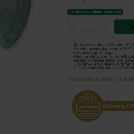
1x Direct leverbaar, 1 werkdag
S
-
+
T
p
a
r
Gratis verzending in NL vanaf € 49
k
Besteld op werkdagen voor 16:30 u
Retourtermijn 14 dagen
l
iDEAL, creditcard en achteraf beta
Bestel bij officieel dealer met gara
i
Eigen juwelierswinkel in Zutphen 
9.3/10 gemiddeld van 1500+ beoo
n
g
Bekijk meer van Sparkling Jewel
J
e
w
e
l
s
E
a