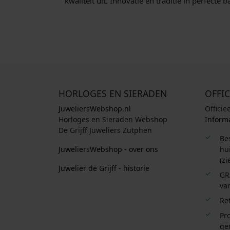
kwaliteit uit. Innovatie en traditie in perfecte b
HORLOGES EN SIERADEN
OFFIC
JuweliersWebshop.nl
Officie
Horloges en Sieraden Webshop
Informa
De Grijff Juweliers Zutphen
Be
JuweliersWebshop - over ons
hui
(zi
Juwelier de Grijff - historie
GR
van
Re
Pro
ge