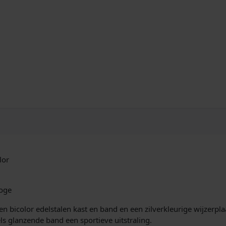
o
r
l
o
g
e
B
i
c
o
l
o
r
a
lor
a
n
t
oge
a
l
icolor edelstalen kast en band en een zilverkleurige wijzerplaat
s glanzende band een sportieve uitstraling.