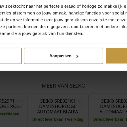
oor Officieel Seiko dealer de Grijff Juweliers Zutphen.
 zoektocht naar het perfecte sieraad of horloge zo makkelijk e
GRATIS verzekerde verzending in Nederland.
enties afstemmen op jouw smaak, handige functies voor social 
t delen we informatie over jouw gebruik van onze site met onze
eze partners kunnen deze gegevens combineren met andere infor
zameld via jouw gebruik van hun diensten.
Aanpassen
MEER VAN SEIKO
€
240,00
€
370,00
R529P1
SEIKO SRE021K1
SEIKO SRE0
OGE ROZE
DAMESHORLOGE
DAMESHOR
AUTOMAAT BLAUW
AUTOMAAT 
5 werkdagen
Direct leverbaar, 1 werkdag
Direct leverbaar,