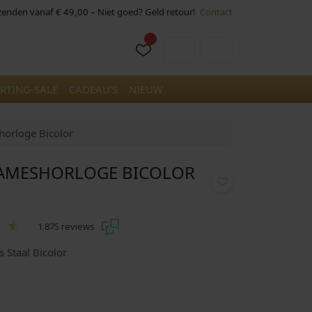
rzenden vanaf € 49,00 – Niet goed? Geld retour!
Contact
Cart
Account
RTING-SALE
CADEAU’S
NIEUW
orloge Bicolor
DAMESHORLOGE BICOLOR
1.875 reviews
Staal Bicolor