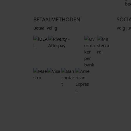
be
BETAALMETHODEN
SOCI
Betaal veilig
Volg J