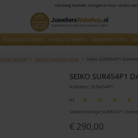
Vandaag besteld, morgen in huis • Gratis ve
HORLOGES DAMES
HORLOGE HEREN
SMARTWATCHES
KO
loges dames
Dames horloge zilver
Seiko SUR454P1 Damesh
SEIKO SUR454P1 
Artikelnr.: SUR454P1
9.3
Seiko?Horloge SUR454P1 Dames 
€
290,00