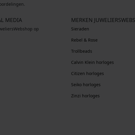
oordelingen.
AL MEDIA
MERKEN JUWELIERSWEB
uweliersWebshop op
Sieraden
Rebel & Rose
Trollbeads
Calvin Klein horloges
Citizen horloges
Seiko horloges
Zinzi horloges