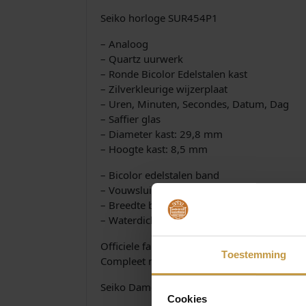
Seiko horloge SUR454P1
– Analoog
– Quartz uurwerk
– Ronde Bicolor Edelstalen kast
– Zilverkleurige wijzerplaat
– Uren, Minuten, Secondes, Datum, Dag
– Saffier glas
– Diameter kast: 29,8 mm
– Hoogte kast: 8,5 mm
– Bicolor edelstalen band
– Vouwsluiting met druk knoppen
– Breedte band: 12 mm
– Waterdicht tot 10 ATM (zwemwaterdicht)
Officiele fabrieksgarantie 3 jaar
Toestemming
Compleet met luxe Seiko Watch-Box
Seiko Dameshorloge SUR454P1
Cookies