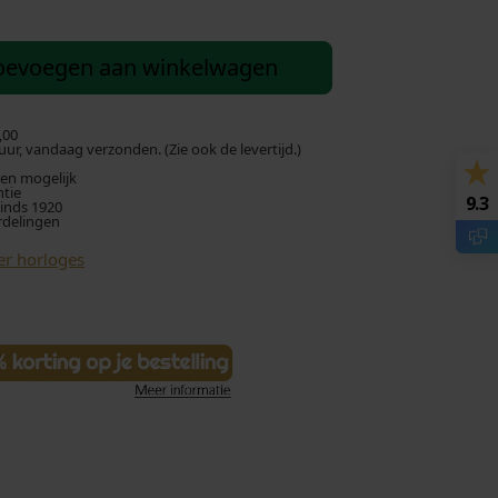
oevoegen aan winkelwagen
,00
ur, vandaag verzonden. (Zie ook de levertijd.)
len mogelijk
ntie
9.3
sinds 1920
rdelingen
er horloges