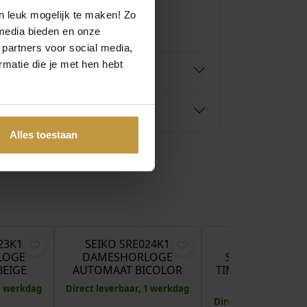
n leuk mogelijk te maken! Zo
media bieden en onze
 partners voor social media,
matie die je met hen hebt
Alles toestaan
€
370,00
€
395,00
€
23K1
SEIKO SRE024K1
SEIKO PRESA
LOGE
DAMESHORLOGE
SRPL64J1 COCK
BEIGE
AUTOMAAT BICOLOR
TIME DAMESHOR
BICOL…
 1 werkdag
Direct leverbaar, 1 werkdag
Direct leverbaar, 1 