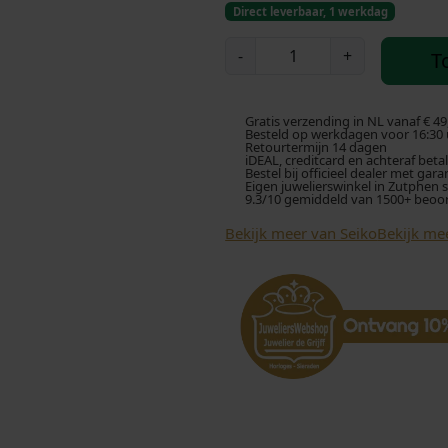
Direct leverbaar, 1 werkdag
S
-
+
T
e
i
k
Gratis verzending in NL vanaf € 49
o
Besteld op werkdagen voor 16:30 u
Retourtermijn 14 dagen
S
iDEAL, creditcard en achteraf beta
Bestel bij officieel dealer met gara
U
Eigen juwelierswinkel in Zutphen 
9.3/10 gemiddeld van 1500+ beoo
R
4
Bekijk meer van Seiko
Bekijk me
5
4
P
1
D
a
m
e
s
h