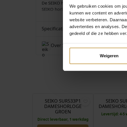
De SEIKO horloge collectie wordt verzorgd d
We gebruiken cookies om jouw
SEIKO horloges bij Juwelierswebshop.nl – 
kunnen we content en advert
website verbeteren. Daarnaas
advertenties en analyses. D
Specificaties
gedeeld of die ze hebben ver
Over Seiko
Weigeren
€
240,00
SEIKO SUR533P1
SEIKO SU
DAMESHORLOGE
DAMESHORL
GROEN
Levertijd: 4-
Direct leverbaar, 1 werkdag