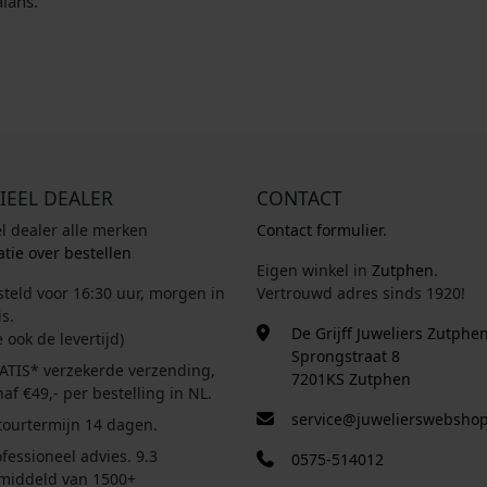
alans.
IEEL DEALER
CONTACT
el dealer alle merken
Contact formulier.
tie over bestellen
Eigen winkel in
Zutphen
.
steld voor 16:30 uur, morgen in
Vertrouwd adres sinds 1920!
s.
De Grijff Juweliers Zutphe
e ook de levertijd)
Sprongstraat 8
ATIS* verzekerde verzending,
7201KS Zutphen
af €49,- per bestelling in NL.
service@juwelierswebshop
tourtermijn 14 dagen.
fessioneel advies. 9.3
0575-514012
middeld van 1500+