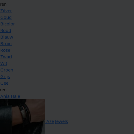
ren
Zilver
Goud
Bicolor
Rood
Blauw
Bruin
Rose
Zwart
Wit
Groen
Grijs
Geel
ken
Ania Haie
Aze Jewels