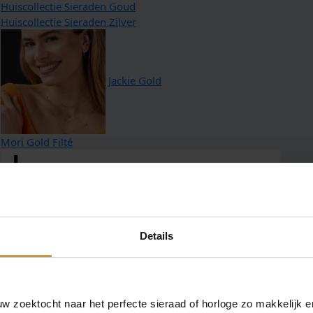
Huiscollectie Sieraden Goud
Huiscollectie Sieraden Zilver
Jackie Gold
Mori Gold Filté
Nomin
Details
Pandora
 zoektocht naar het perfecte sieraad of horloge zo makkelijk e