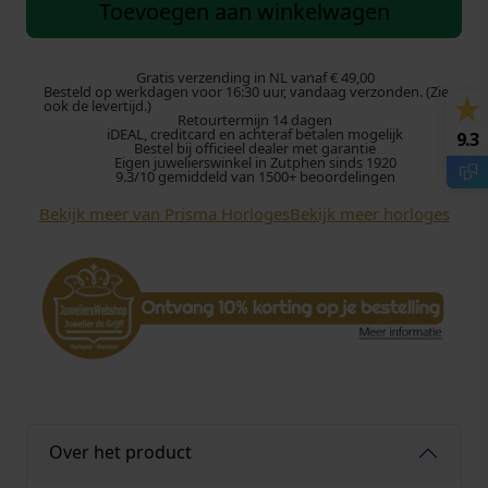
i
Toevoegen aan winkelwagen
s
m
a
Gratis verzending in NL vanaf € 49,00
Besteld op werkdagen voor 16:30 uur, vandaag verzonden. (Zie
H
ook de levertijd.)
Retourtermijn 14 dagen
o
iDEAL, creditcard en achteraf betalen mogelijk
9.3
r
Bestel bij officieel dealer met garantie
Eigen juwelierswinkel in Zutphen sinds 1920
l
9.3/10 gemiddeld van 1500+ beoordelingen
o
Bekijk meer van Prisma Horloges
Bekijk meer horloges
g
e
P
2
4
2
5
D
a
m
Over het product
e
s