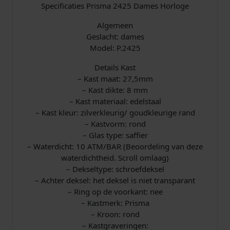
r
Specificaties Prisma 2425 Dames Horloge
a
Algemeen
a
Geslacht: dames
n
Model: P.2425
t
a
Details Kast
l
– Kast maat: 27,5mm
– Kast dikte: 8 mm
– Kast materiaal: edelstaal
– Kast kleur: zilverkleurig/ goudkleurige rand
– Kastvorm: rond
– Glas type: saffier
– Waterdicht: 10 ATM/BAR (Beoordeling van deze
waterdichtheid. Scroll omlaag)
– Dekseltype: schroefdeksel
– Achter deksel: het deksel is niet transparant
– Ring op de voorkant: nee
– Kastmerk: Prisma
– Kroon: rond
– Kastgraveringen: