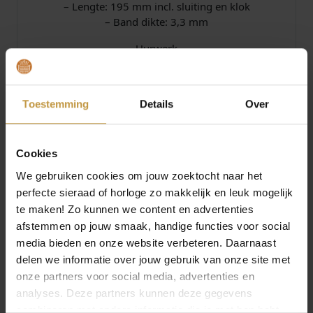
– Lengte: 195 mm incl. sluiting en klok
– Band dikte: 3,3 mm
Uurwerk
– Functies: analoog zonder datum
– Uurwerk type: Miyota (2035 )
– Energiebron uurwerk: quartz
Toestemming
Details
Over
-2 jaar fabrieksgarantie
– Levering in originele Prisma watch-box
Cookies
JuweliersWebshop is officieel dealer en
We gebruiken cookies om jouw zoektocht naar het
verkooppunt van PRISMA horloges voor dames.
perfecte sieraad of horloge zo makkelijk en leuk mogelijk
Prisma horloges bij Juwelierswebshop.nl – GRATIS
verzekerde verzending in Nederland.
te maken! Zo kunnen we content en advertenties
afstemmen op jouw smaak, handige functies voor social
media bieden en onze website verbeteren. Daarnaast
Specificaties
delen we informatie over jouw gebruik van onze site met
onze partners voor social media, advertenties en
analyses. Deze partners kunnen deze gegevens
Over Prisma Horloges
combineren met andere informatie die je met hen hebt