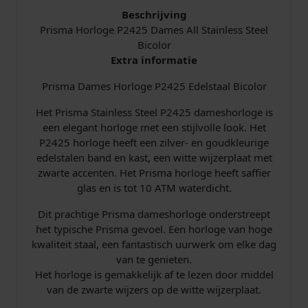
S
Beschrijving
t
Prisma Horloge P2425 Dames All Stainless Steel
a
Bicolor
i
Extra informatie
n
Prisma Dames Horloge P2425 Edelstaal Bicolor
l
e
Het Prisma Stainless Steel P2425 dameshorloge is
s
een elegant horloge met een stijlvolle look. Het
s
P2425 horloge heeft een zilver- en goudkleurige
S
edelstalen band en kast, een witte wijzerplaat met
t
zwarte accenten. Het Prisma horloge heeft saffier
e
glas en is tot 10 ATM waterdicht.
e
l
Dit prachtige Prisma dameshorloge onderstreept
B
het typische Prisma gevoel. Een horloge van hoge
i
kwaliteit staal, een fantastisch uurwerk om elke dag
c
van te genieten.
o
Het horloge is gemakkelijk af te lezen door middel
l
van de zwarte wijzers op de witte wijzerplaat.
o