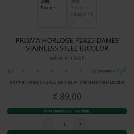
PRISMA HORLOGE P2425 DAMES
STAINLESS STEEL BICOLOR
Artikelnr.: P2425
9.3
1.875 reviews
Prisma Horloge P2425 Dames All Stainless Steel Bicolor
€
89,00
Direct leverbaar, 1 werkdag
P
-
+
r