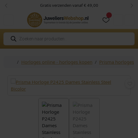
Skip to content
Skip to footer
Gratis verzenden vanaf € 49,00
Vorige
Vol
Cart
Account
P
r
o
d
u
c
Home
Horloges online - horloges kopen
Prisma horloges
t
e
n
z
o
e
k
e
n