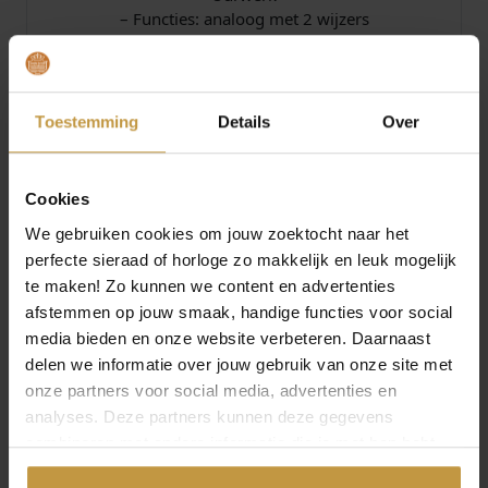
– Functies: analoog met 2 wijzers
– Uurwerk: Epson VX00
– Energiebron uurwerk: quartz
-2 jaar fabrieksgarantie
Toestemming
Details
Over
– Levering in originele Prisma watch-box
JuweliersWebshop is officieel dealer en
verkooppunt van PRISMA horloges voor dames.
Cookies
Prisma horloges bij Juwelierswebshop.nl – GRATIS
We gebruiken cookies om jouw zoektocht naar het
verzekerde verzending in Nederland.
perfecte sieraad of horloge zo makkelijk en leuk mogelijk
te maken! Zo kunnen we content en advertenties
afstemmen op jouw smaak, handige functies voor social
Specificaties
media bieden en onze website verbeteren. Daarnaast
delen we informatie over jouw gebruik van onze site met
Over Prisma Horloges
onze partners voor social media, advertenties en
analyses. Deze partners kunnen deze gegevens
combineren met andere informatie die je met hen hebt
gedeeld of die ze hebben verzameld via jouw gebruik van