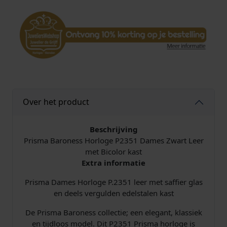
e
P
2
3
5
1
D
a
m
Over het product
e
s
B
Beschrijving
a
Prisma Baroness Horloge P2351 Dames Zwart Leer
r
met Bicolor kast
o
Extra informatie
n
Prisma Dames Horloge P.2351 leer met saffier glas
e
en deels vergulden edelstalen kast
s
s
De Prisma Baroness collectie; een elegant, klassiek
B
en tijdloos model. Dit P2351 Prisma horloge is