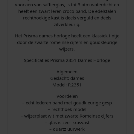
i
voorzien van saffierglas, is tot 3 atm waterdicht en
c
heeft een zwart leren croco band. De edelstalen
o
rechthoekige kast is deels verguld en deels
l
zilverkleurig.
o
r
Het Prisma dames horloge heeft een klassiek tintje
a
door de zwarte romeinse cijfers en goudkleurige
a
wijzers.
n
t
Specificaties Prisma 2351 Dames Horloge
a
Algemeen
l
Geslacht: dames
Model: P.2351
Voordelen
– echt lederen band met goudkleurige gesp
– rechthoek model
– wijzerplaat wit met zwarte Romeinse cijfers
– glas is zeer krasvast
– quartz uurwerk