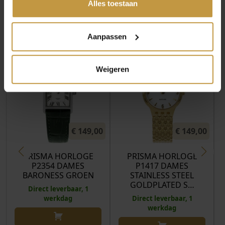
hun diensten.
Alles toestaan
MEER VAN PRISMA HORLOGES
Aanpassen
Weigeren
€
149,00
€
149,00
PRISMA HORLOGE
PRISMA HORLOGE
P2354 DAMES
P1417 DAMES
BARONESS GROEN
STAINLESS STEEL
GOLDPLATED S…
Direct leverbaar, 1
werkdag
Direct leverbaar, 1
werkdag