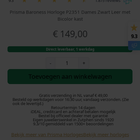
9.3
1.875 reviews
Prisma Baroness Horloge P2351 Dames Zwart Leer met
Bicolor kast
€
149,00
9.3
Direct leverbaar, 1 werkdag
P
-
+
r
i
Toevoegen aan winkelwagen
s
m
a
Gratis verzending in NL vanaf € 49,00
Besteld op werkdagen voor 16:30 uur, vandaag verzonden. (Zie
H
ook de levertijd.)
Retourtermijn 14 dagen
o
iDEAL, creditcard en achteraf betalen mogelijk
r
Bestel bij officieel dealer met garantie
Eigen juwelierswinkel in Zutphen sinds 1920
l
9.3/10 gemiddeld van 1500+ beoordelingen
o
Bekijk meer van Prisma Horloges
Bekijk meer horloges
g