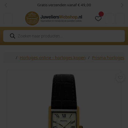
Skip to content
Skip to footer
Gratis verzenden vanaf € 49,00
Vorige
Vol
Cart
Account
P
r
o
d
u
c
Home
Horloges online - horloges kopen
Prisma horloges
t
e
n
z
o
e
k
e
n