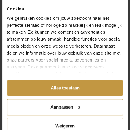
Cookies
Over Prisma Horloges
We gebruiken cookies om jouw zoektocht naar het
perfecte sieraad of horloge zo makkelijk en leuk mogelijk
te maken! Zo kunnen we content en advertenties
afstemmen op jouw smaak, handige functies voor social
media bieden en onze website verbeteren. Daarnaast
delen we informatie over jouw gebruik van onze site met
MEER VAN PRISMA HORLOGES
€
149,00
€
149,00
onze partners voor social media, advertenties en
analyses. Deze partners kunnen deze gegevens
PRISMA HORLOGE
PRISMA HORLOGE
combineren met andere informatie die je met hen hebt
P2354 DAMES
P1417 DAMES
gedeeld of die ze hebben verzameld via jouw gebruik van
BARONESS GROEN
STAINLESS STEEL
hun diensten.
Alles toestaan
GOLDPLATED S…
Direct leverbaar, 1
werkdag
Direct leverbaar, 1
werkdag
Aanpassen
Weigeren