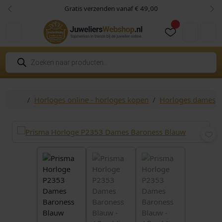
Skip to content
Skip to footer
Gratis verzenden vanaf € 49,00
Vorige
Vol
Cart
Account
P
r
o
d
u
c
Home
Horloges online - horloges kopen
Horloges dames
t
e
n
z
o
e
k
e
n