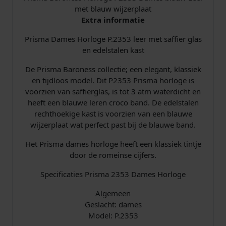
met blauw wijzerplaat
a
Extra informatie
r
o
Prisma Dames Horloge P.2353 leer met saffier glas
n
en edelstalen kast
e
s
De Prisma Baroness collectie; een elegant, klassiek
s
en tijdloos model. Dit P2353 Prisma horloge is
B
voorzien van saffierglas, is tot 3 atm waterdicht en
l
heeft een blauwe leren croco band. De edelstalen
a
rechthoekige kast is voorzien van een blauwe
u
wijzerplaat wat perfect past bij de blauwe band.
w
a
Het Prisma dames horloge heeft een klassiek tintje
a
door de romeinse cijfers.
n
Specificaties Prisma 2353 Dames Horloge
t
a
Algemeen
l
Geslacht: dames
Model: P.2353