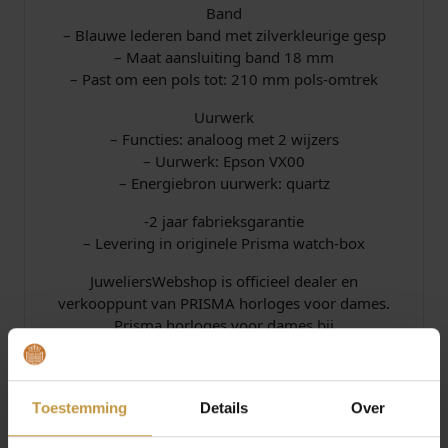
Band
– Blauwe lederen band met zilverkleurige gesp
– Maat aansluiting band 18 mm
– Past om een pols tot: 210 mm pols-omtrek
Uurwerk
– Functies: analoog met 2 wijzers
– Uurwerk: Epson VX00
– Energiebron uurwerk: quartz
-2 jaar fabrieksgarantie
– Levering in originele Prisma watch-box
JuweliersWebshop is officieel dealer en
verkooppunt van PRISMA horloges voor dames.
Prisma horloges voor dames bij
Juwelierswebshop.nl – GRATIS verzekerde
verzending in Nederland.
Toestemming
Details
Over
Specificaties