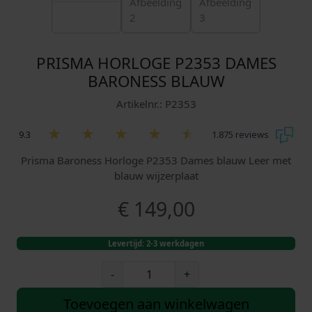
PRISMA HORLOGE P2353 DAMES
BARONESS BLAUW
Artikelnr.: P2353
9.3
1.875 reviews
Prisma Baroness Horloge P2353 Dames blauw Leer met
blauw wijzerplaat
€
149,00
Levertijd: 2-3 werkdagen
P
-
+
r
i
Toevoegen aan winkelwagen