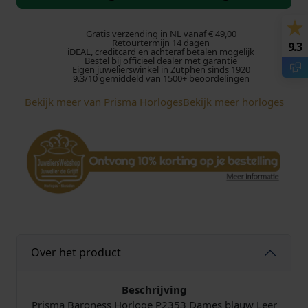
s
m
a
Gratis verzending in NL vanaf € 49,00
Retourtermijn 14 dagen
9.3
H
iDEAL, creditcard en achteraf betalen mogelijk
Bestel bij officieel dealer met garantie
o
Eigen juwelierswinkel in Zutphen sinds 1920
r
9.3/10 gemiddeld van 1500+ beoordelingen
l
Bekijk meer van Prisma Horloges
Bekijk meer horloges
o
g
e
P
2
3
5
3
D
a
Over het product
m
e
Beschrijving
s
Prisma Baroness Horloge P2353 Dames blauw Leer
B