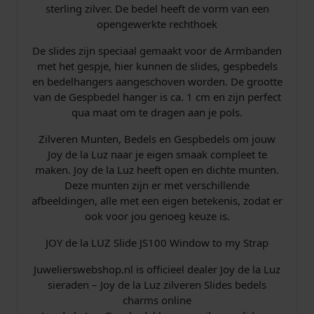
sterling zilver. De bedel heeft de vorm van een
t
r
opengewerkte rechthoek
o
m
i
1
De slides zijn speciaal gemaakt voor de Armbanden
y
met het gespje, hier kunnen de slides, gespbedels
S
j
9
en bedelhangers aangeschoven worden. De grootte
t
van de Gespbedel hanger is ca. 1 cm en zijn perfect
s
,
r
qua maat om te dragen aan je pols.
a
w
9
p
Zilveren Munten, Bedels en Gespbedels om jouw
S
Joy de la Luz naar je eigen smaak compleet te
a
5
i
maken. Joy de la Luz heeft open en dichte munten.
l
Deze munten zijn er met verschillende
s
.
v
afbeeldingen, alle met een eigen betekenis, zodat er
e
ook voor jou genoeg keuze is.
:
r
JOY de la LUZ Slide JS100 Window to my Strap
a
€
a
Juwelierswebshop.nl is officieel dealer Joy de la Luz
n
sieraden – Joy de la Luz zilveren Slides bedels
t
charms online
a