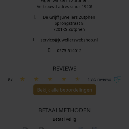
Eigen winkel in
Zutphen
.
Vertrouwd adres sinds 1920!
De Grijff Juweliers Zutphen
Sprongstraat 8
7201KS Zutphen
service@juwelierswebshop.nl
0575-514012
REVIEWS
9.3
1.875 reviews
Bekijk alle beoordelingen
BETAALMETHODEN
Betaal veilig