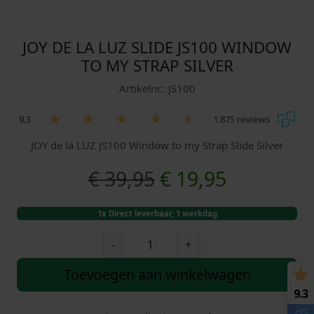
JOY DE LA LUZ SLIDE JS100 WINDOW
TO MY STRAP SILVER
Artikelnr.: JS100
9.3
1.875 reviews
JOY de la LUZ JS100 Window to my Strap Slide Silver
O
H
€
39,95
€
19,95
o
u
1x Direct leverbaar, 1 werkdag
r
i
J
-
+
O
s
d
Y
Toevoegen aan winkelwagen
d
p
i
9.3
e