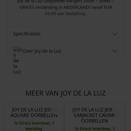
3
Joy de la Luz Gespbedel hangers zilver – slides –
l
GRATIS verzending in NEDERLAND! vanaf EUR
9
49,00 per bestelling.
,
Specificaties
9
5
Over Joy de la Luz
.
MEER VAN JOY DE LA LUZ
O
H
O
H
€
129,95
€
64,98
€
54,95
€
27,47
o
u
o
u
r
i
r
i
JOY DE LA LUZ JE015
JOY DE LA LUZ JE008
Aanbieding!
Aanbieding!
AQUARE OORBELLEN
EARJACKET CAVIAR
s
d
s
d
OORBELLEN
p
i
p
i
1x Direct leverbaar, 1
werkdag
1x Direct leverbaar, 1
r
g
r
g