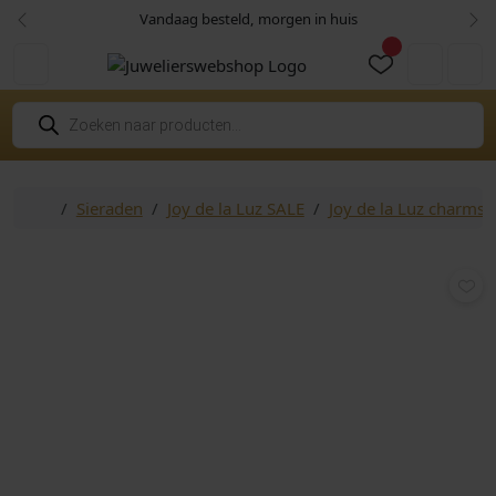
Skip to content
Skip to footer
Vandaag besteld, morgen in huis
Vorige
Vol
Cart
Account
P
r
o
d
u
c
Home
Sieraden
Joy de la Luz SALE
Joy de la Luz charms 
t
e
n
z
o
e
k
e
n