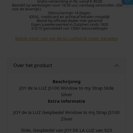
l
Gratis verzending in NL vanaf € 49,00
r
g
Besteld op werkdagen voor 16:30 uur, vandaag verzonden. (Zie
a
ook de levertijd.)
Retourtermijn 14 dagen
L
o
e
iDEAL, creditcard en achteraf betalen mogelijk
U
Bestel bij officieel dealer met garantie
Eigen juwelierswinkel in Zutphen sinds 1920
Z
n
p
9.3/10 gemiddeld van 1500+ beoordelingen
S
Bekijk meer van Joy de la Luz
Bekijk meer sieraden
k
r
l
i
e
i
d
e
l
j
Over het product
J
S
i
s
1
Beschrijving
0
JOY de la LUZ JS100 Window to my Strap Slide
j
i
0
Silver
W
Extra informatie
k
s
i
n
JOY de la LUZ Gespbedel Window to mij Strap JS100
e
:
d
Zilver
o
p
€
Slide, Gespbedel van JOY DE LA LUZ van 925
w