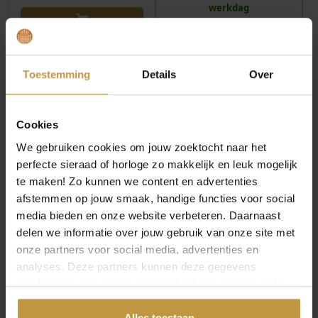
werkdag
o
e
o
e
n
p
n
p
k
r
k
r
e
i
e
i
Toestemming
Details
Over
l
j
l
j
i
s
i
s
j
i
j
i
Cookies
k
s
k
s
We gebruiken cookies om jouw zoektocht naar het
e
:
e
:
perfecte sieraad of horloge zo makkelijk en leuk mogelijk
p
€
p
€
te maken! Zo kunnen we content en advertenties
r
r
afstemmen op jouw smaak, handige functies voor social
i
6
i
2
media bieden en onze website verbeteren. Daarnaast
j
4
j
7
delen we informatie over jouw gebruik van onze site met
s
,
s
,
onze partners voor social media, advertenties en
w
9
w
4
analyses. Deze partners kunnen deze gegevens
a
8
a
7
combineren met andere informatie die je met hen hebt
s
.
s
.
gedeeld of die ze hebben verzameld via jouw gebruik van
:
:
hun diensten.
Alles toestaan