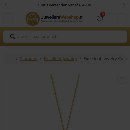
Skip to content
Skip to footer
Gratis verzenden vanaf € 49,00
Vorige
Vol
0
Cart
Account
P
r
o
d
u
c
Home
Sieraden
Excellent Jewelry
Excellent Jewelry Colli
t
e
n
z
o
e
k
e
n