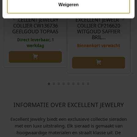
€
1.995,00
€
1.190,00
Weigeren
EXCELLENT JEWELRY
EXCELLENT JEWELRY
COLLIER CW136736
COLLIER CP216620
GEELGOUD TOPAAS
WITGOUD SAFFIER
BRIL…
Direct leverbaar, 1
werkdag
Binnenkort verwacht
INFORMATIE OVER EXCELLENT JEWELRY
Excellent Jewelry biedt een exclusieve collectie sieraden
met een luxe uitstraling. Elk sieraad is gemaakt van
hoogwaardige materialen en straalt klasse uit. De