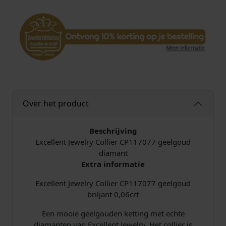
e
l
r
y
C
o
l
l
i
Over het product
e
r
C
Beschrijving
P
Excellent Jewelry Collier CP117077 geelgoud
1
diamant
1
Extra informatie
7
Excellent Jewelry Collier CP117077 geelgoud
0
briljant 0,06crt
7
7
Een mooie geelgouden ketting met echte
g
diamanten van Excellent Jewelry. Het collier is