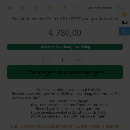
9.3
1.875 reviews
Excellent Jewelry Collier CP117077 geelgoud diamant
9.3
€
780,00
1x Direct leverbaar, 1 werkdag
E
-
+
x
c
Toevoegen aan winkelwagen
e
l
l
Gratis verzending in NL vanaf € 49,00
Besteld op werkdagen voor 16:30 uur, vandaag verzonden. (Zie
e
ook de levertijd.)
Retourtermijn 14 dagen
n
iDEAL, creditcard en achteraf betalen mogelijk
t
Bestel bij officieel dealer met garantie
Eigen juwelierswinkel in Zutphen sinds 1920
J
9.3/10 gemiddeld van 1500+ beoordelingen
e
Bekijk meer van Excellent Jewelry
Bekijk meer sieraden
w