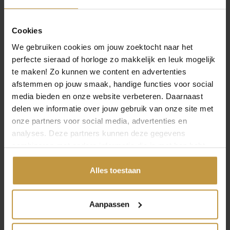
Specificaties
Cookies
We gebruiken cookies om jouw zoektocht naar het
Over Excellent Jewelry
perfecte sieraad of horloge zo makkelijk en leuk mogelijk
te maken! Zo kunnen we content en advertenties
afstemmen op jouw smaak, handige functies voor social
media bieden en onze website verbeteren. Daarnaast
delen we informatie over jouw gebruik van onze site met
onze partners voor social media, advertenties en
MEER VAN EXCELLENT JEWELRY
analyses. Deze partners kunnen deze gegevens
combineren met andere informatie die je met hen hebt
gedeeld of die ze hebben verzameld via jouw gebruik van
hun diensten.
Alles toestaan
Aanpassen