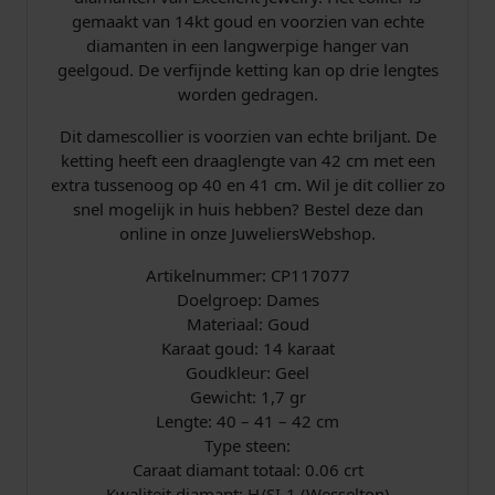
e
gemaakt van 14kt goud en voorzien van echte
e
diamanten in een langwerpige hanger van
l
geelgoud. De verfijnde ketting kan op drie lengtes
g
worden gedragen.
o
u
Dit damescollier is voorzien van echte briljant. De
d
ketting heeft een draaglengte van 42 cm met een
b
extra tussenoog op 40 en 41 cm. Wil je dit collier zo
r
snel mogelijk in huis hebben? Bestel deze dan
i
online in onze JuweliersWebshop.
l
j
Artikelnummer: CP117077
a
Doelgroep: Dames
n
Materiaal: Goud
t
Karaat goud: 14 karaat
0
Goudkleur: Geel
.
Gewicht: 1,7 gr
0
Lengte: 40 – 41 – 42 cm
6
Type steen:
c
Caraat diamant totaal: 0.06 crt
r
Kwaliteit diamant: H/SI-1 (Wesselton)