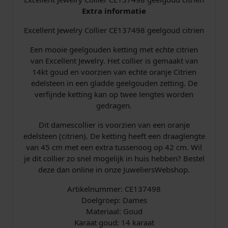
1
Extra informatie
3
Excellent Jewelry Collier CE137498 geelgoud citrien
7
4
Een mooie geelgouden ketting met echte citrien
9
van Excellent Jewelry. Het collier is gemaakt van
8
14kt goud en voorzien van echte oranje Citrien
g
edelsteen in een gladde geelgouden zetting. De
e
verfijnde ketting kan op twee lengtes worden
e
gedragen.
l
g
Dit damescollier is voorzien van een oranje
o
edelsteen (citrien). De ketting heeft een draaglengte
u
van 45 cm met een extra tussenoog op 42 cm. Wil
d
je dit collier zo snel mogelijk in huis hebben? Bestel
c
deze dan online in onze JuweliersWebshop.
i
t
Artikelnummer: CE137498
r
Doelgroep: Dames
i
Materiaal: Goud
e
Karaat goud: 14 karaat