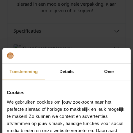
sieraad in een mooie originele verpakking. Klaar
om te geven of te krijgen!
Specificaties
Over Excellent Jewelry
Toestemming
Details
Over
MEER VAN EXCELLENT JEWELRY
€
1.995,00
€
1.190,00
Cookies
We gebruiken cookies om jouw zoektocht naar het
EXCELLENT JEWELRY
EXCELLENT JEWELRY
perfecte sieraad of horloge zo makkelijk en leuk mogelijk
COLLIER CW136736
COLLIER CP216620
te maken! Zo kunnen we content en advertenties
GEELGOUD TOPAAS
WITGOUD SAFFIER
afstemmen op jouw smaak, handige functies voor social
BRIL…
Direct leverbaar, 1
media bieden en onze website verbeteren. Daarnaast
werkdag
Binnenkort verwacht