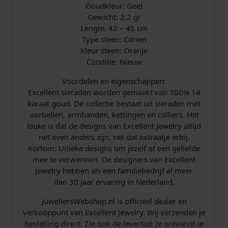
n
Goudkleur: Geel
a
Gewicht: 2,2 gr
a
Lengte: 42 – 45 cm
n
Type steen: Citrien
t
Kleur steen: Oranje
a
​Conditie: Nieuw
l
Voordelen en eigenschappen:
Excellent sieraden worden gemaakt van 100% 14
karaat goud. De collectie bestaat uit sieraden met
oorbellen, armbanden, kettingen en colliers. Het
leuke is dat de designs van Excellent Jewelry altijd
net even anders zijn, net dat extraatje erbij.
Kortom: Unieke designs om jezelf of een geliefde
mee te verwennen. De designers van Excellent
Jewelry hebben als een familiebedrijf al meer
dan 30 jaar ervaring in Nederland.
JuweliersWebshop.nl is officieel dealer en
verkooppunt van Excellent Jewelry. Wij verzenden je
bestelling direct. Zie ook de levertijd. Je ontvangt je