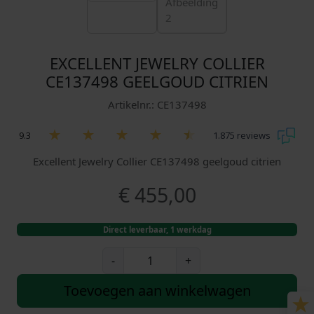
EXCELLENT JEWELRY COLLIER
CE137498 GEELGOUD CITRIEN
Artikelnr.: CE137498
9.3
1.875 reviews
Excellent Jewelry Collier CE137498 geelgoud citrien
€
455,00
Direct leverbaar, 1 werkdag
E
-
+
x
c
Toevoegen aan winkelwagen
e