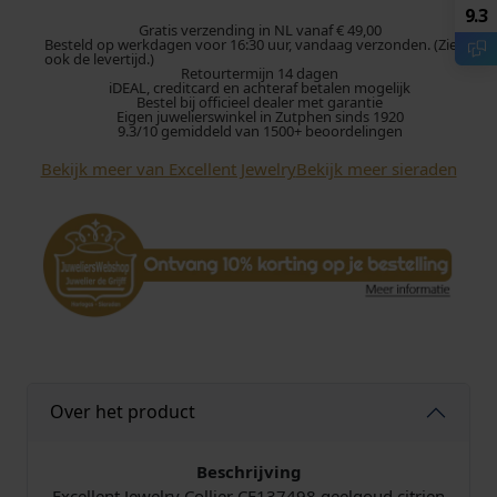
l
9.3
l
Gratis verzending in NL vanaf € 49,00
Besteld op werkdagen voor 16:30 uur, vandaag verzonden. (Zie
e
ook de levertijd.)
Retourtermijn 14 dagen
n
iDEAL, creditcard en achteraf betalen mogelijk
t
Bestel bij officieel dealer met garantie
Eigen juwelierswinkel in Zutphen sinds 1920
J
9.3/10 gemiddeld van 1500+ beoordelingen
e
Bekijk meer van Excellent Jewelry
Bekijk meer sieraden
w
e
l
r
y
C
o
l
l
i
Over het product
e
r
C
Beschrijving
E
Excellent Jewelry Collier CE137498 geelgoud citrien