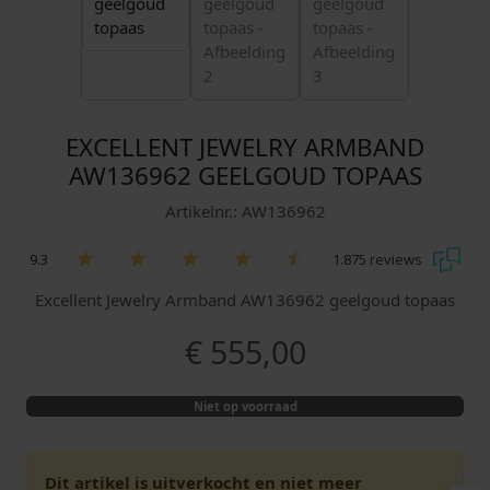
EXCELLENT JEWELRY ARMBAND
AW136962 GEELGOUD TOPAAS
Artikelnr.: AW136962
9.3
1.875 reviews
Excellent Jewelry Armband AW136962 geelgoud topaas
€
555,00
Niet op voorraad
Dit artikel is uitverkocht en niet meer