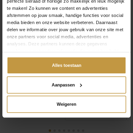
perfecte sieraad of horloge zo makkelijk en leuk mogelijk
EXCELLENT JEWELRY
EXCELLENT JEWELRY
te maken! Zo kunnen we content en advertenties
ARMBAND AW106742
ARMBAND AW137837
afstemmen op jouw smaak, handige functies voor social
GEELGOUD SCHAKEL
GEELGOUD PAREL
media bieden en onze website verbeteren. Daarnaast
Direct leverbaar, 1
Direct leverbaar, 1
delen we informatie over jouw gebruik van onze site met
werkdag
werkdag
onze partners voor social media, advertenties en
analyses. Deze partners kunnen deze gegevens
combineren met andere informatie die je met hen hebt
gedeeld of die ze hebben verzameld via jouw gebruik van
hun diensten.
Alles toestaan
Aanpassen
Weigeren