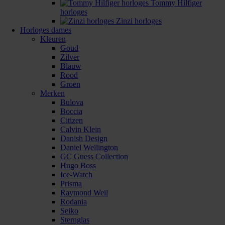
Tommy Hilfiger
horloges
Zinzi horloges
Horloges dames
Kleuren
Goud
Zilver
Blauw
Rood
Groen
Merken
Bulova
Boccia
Citizen
Calvin Klein
Danish Design
Daniel Wellington
GC Guess Collection
Hugo Boss
Ice-Watch
Prisma
Raymond Weil
Rodania
Seiko
Sternglas