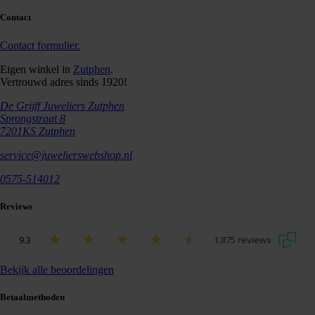
Contact
Contact formulier.
Eigen winkel in
Zutphen
.
Vertrouwd adres sinds 1920!
De Grijff Juweliers Zutphen
Sprongstraat 8
7201KS Zutphen
service@juwelierswebshop.nl
0575-514012
Reviews
9.3
1.875 reviews
Bekijk alle beoordelingen
Betaalmethoden