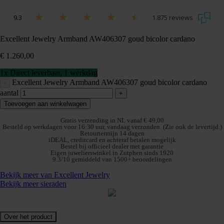
9.3
1.875 reviews
Excellent Jewelry Armband AW406307 goud bicolor cardano
€
1.260,00
1x Direct leverbaar, 1 werkdag
Excellent Jewelry Armband AW406307 goud bicolor cardano
-
aantal
+
Toevoegen aan winkelwagen
Gratis verzending in NL vanaf € 49,00
Besteld op werkdagen voor 16:30 uur, vandaag verzonden. (Zie ook de levertijd.)
Retourtermijn 14 dagen
iDEAL, creditcard en achteraf betalen mogelijk
Bestel bij officieel dealer met garantie
Eigen juwelierswinkel in Zutphen sinds 1920
9.3/10 gemiddeld van 1500+ beoordelingen
Bekijk meer van Excellent Jewelry
Bekijk meer sieraden
Over het product