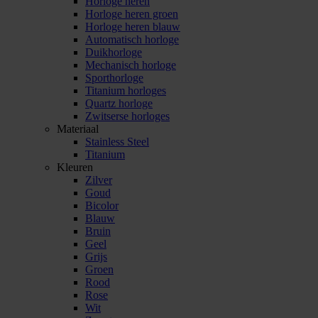
Horloge heren
Horloge heren groen
Horloge heren blauw
Automatisch horloge
Duikhorloge
Mechanisch horloge
Sporthorloge
Titanium horloges
Quartz horloge
Zwitserse horloges
Materiaal
Stainless Steel
Titanium
Kleuren
Zilver
Goud
Bicolor
Blauw
Bruin
Geel
Grijs
Groen
Rood
Rose
Wit