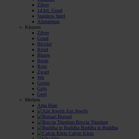
Zilver
14 krt. Goud
Stainless Steel
Aluminium
Kleuren
Zilver
Goud
Bicolor
Rood
Blauw
Bruin
Rose
Zwart
Wit
Groen
Grijs
Geel
Merken
Ania Haie
Aze Jewels
Borsari
Boccia Titanium
Buddha to Buddha
Calvin Klein
Clic