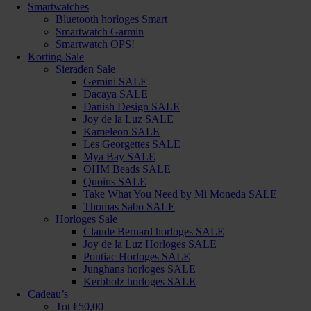
Smartwatches
Bluetooth horloges Smart
Smartwatch Garmin
Smartwatch OPS!
Korting-Sale
Sieraden Sale
Gemini SALE
Dacaya SALE
Danish Design SALE
Joy de la Luz SALE
Kameleon SALE
Les Georgettes SALE
Mya Bay SALE
OHM Beads SALE
Quoins SALE
Take What You Need by Mi Moneda SALE
Thomas Sabo SALE
Horloges Sale
Claude Bernard horloges SALE
Joy de la Luz Horloges SALE
Pontiac Horloges SALE
Junghans horloges SALE
Kerbholz horloges SALE
Cadeau’s
Tot €50,00