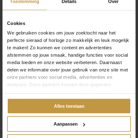
Toestemming
Details
Over
Goud
Zilver
Blauw
Rood
Cookies
Groen
Merken
›
We gebruiken cookies om jouw zoektocht naar het
Bulova
perfecte sieraad of horloge zo makkelijk en leuk mogelijk
Boccia
te maken! Zo kunnen we content en advertenties
Citizen
Calvin Klein
afstemmen op jouw smaak, handige functies voor social
Danish Design
media bieden en onze website verbeteren. Daarnaast
Daniel Wellington
delen we informatie over jouw gebruik van onze site met
GC Guess Collection
Hugo Boss
onze partners voor social media, advertenties en
Ice-Watch
analyses. Deze partners kunnen deze gegevens
Prisma
combineren met andere informatie die je met hen hebt
Raymond Weil
Rodania
gedeeld of die ze hebben verzameld via jouw gebruik van
Seiko
Alles toestaan
hun diensten.
Sternglas
Tommy Hilfiger
Zinzi
Aanpassen
Horloge heren
›
Kleuren
›
Goud