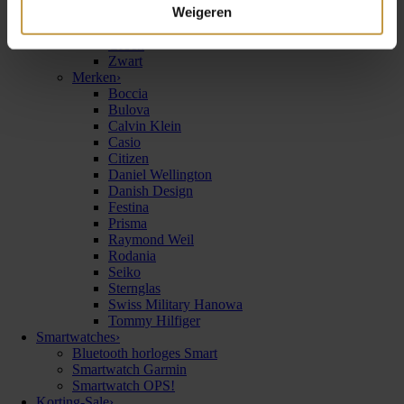
Weigeren
Zilver
Blauw
Groen
Zwart
Merken
›
Boccia
Bulova
Calvin Klein
Casio
Citizen
Daniel Wellington
Danish Design
Festina
Prisma
Raymond Weil
Rodania
Seiko
Sternglas
Swiss Military Hanowa
Tommy Hilfiger
Smartwatches
›
Bluetooth horloges Smart
Smartwatch Garmin
Smartwatch OPS!
Korting-Sale
›