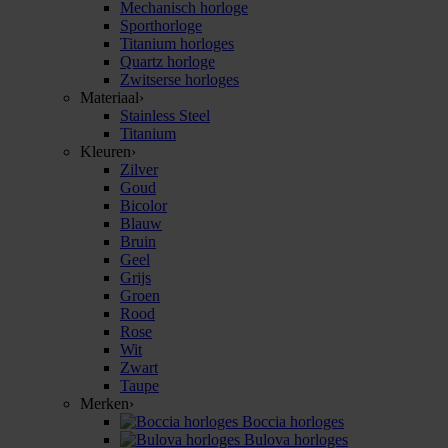
Mechanisch horloge
Sporthorloge
Titanium horloges
Quartz horloge
Zwitserse horloges
Materiaal
›
Stainless Steel
Titanium
Kleuren
›
Zilver
Goud
Bicolor
Blauw
Bruin
Geel
Grijs
Groen
Rood
Rose
Wit
Zwart
Taupe
Merken
›
Boccia horloges
Bulova horloges