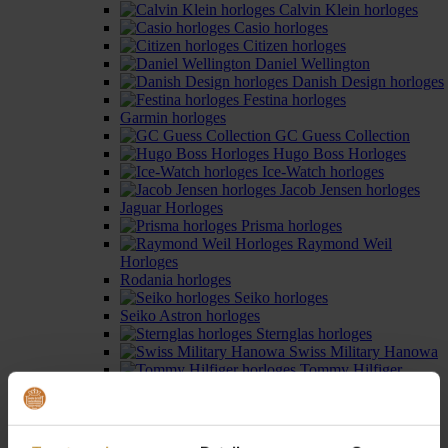
Calvin Klein horloges
Casio horloges
Citizen horloges
Daniel Wellington
Danish Design horloges
Festina horloges
Garmin horloges
GC Guess Collection
Hugo Boss Horloges
Ice-Watch horloges
Jacob Jensen horloges
Jaguar Horloges
Prisma horloges
Raymond Weil
Horloges
Rodania horloges
Seiko horloges
Seiko Astron horloges
Sternglas horloges
Swiss Military Hanowa
Tommy Hilfiger
horloges
Zinzi horloges
Horloges dames
›
Kleuren
›