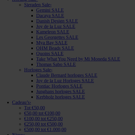
Sieraden Sale
›
Gemini SALE
Dacaya SALE
Danish Design SALE
Joy de la Luz SALE
Kameleon SALE
Les Georgettes SALE
Mya Bay SALE
OHM Beads SALE
Quoins SALE
Take What You Need by Mi Moneda SALE
Thomas Sabo SALE
Horloges Sale
›
Claude Bernard horloges SALE
Joy de la Luz Horloges SALE
Pontiac Horloges SALE
Junghans horloges SALE
Kerbholz horloges SALE
Cadeau’s
›
Tot €50,00
€50,00 tot €100,00
€100,00 tot €250,00
€250,00 tot €500,00
€500,00 tot €1.000,00
Nieuw