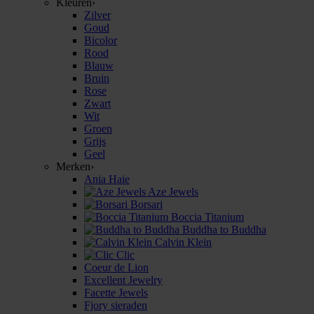
Kleuren
›
Zilver
Goud
Bicolor
Rood
Blauw
Bruin
Rose
Zwart
Wit
Groen
Grijs
Geel
Merken
›
Ania Haie
Aze Jewels
Borsari
Boccia Titanium
Buddha to Buddha
Calvin Klein
Clic
Coeur de Lion
Excellent Jewelry
Facette Jewels
Fjory sieraden