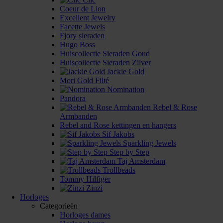
Coeur de Lion
Excellent Jewelry
Facette Jewels
Fjory sieraden
Hugo Boss
Huiscollectie Sieraden Goud
Huiscollectie Sieraden Zilver
Jackie Gold
Mori Gold Filté
Nomination
Pandora
Rebel & Rose
Armbanden
Rebel and Rose kettingen en hangers
Sif Jakobs
Sparkling Jewels
Step by Step
Taj Amsterdam
Trollbeads
Tommy Hilfiger
Zinzi
Horloges
Categorieën
Horloges dames