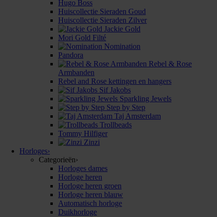
Hugo Boss
Huiscollectie Sieraden Goud
Huiscollectie Sieraden Zilver
Jackie Gold
Mori Gold Filté
Nomination
Pandora
Rebel & Rose
Armbanden
Rebel and Rose kettingen en hangers
Sif Jakobs
Sparkling Jewels
Step by Step
Taj Amsterdam
Trollbeads
Tommy Hilfiger
Zinzi
Horloges
›
Categorieën
›
Horloges dames
Horloge heren
Horloge heren groen
Horloge heren blauw
Automatisch horloge
Duikhorloge