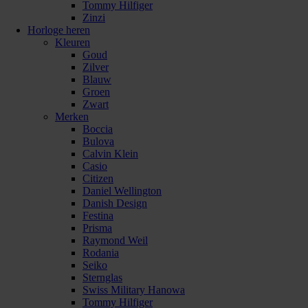
Tommy Hilfiger
Zinzi
Horloge heren
Kleuren
Goud
Zilver
Blauw
Groen
Zwart
Merken
Boccia
Bulova
Calvin Klein
Casio
Citizen
Daniel Wellington
Danish Design
Festina
Prisma
Raymond Weil
Rodania
Seiko
Sternglas
Swiss Military Hanowa
Tommy Hilfiger