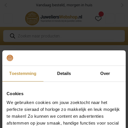
Skip to content
Skip to footer
Vandaag besteld, morgen in huis
Vorige
Vol
Cart
Account
P
r
o
d
u
c
Home
Sieraden
Clic Sieraden
Clic Ringen
Clic Ring R1
t
e
n
z
Toestemming
Details
Over
o
e
k
e
n
Cookies
We gebruiken cookies om jouw zoektocht naar het
perfecte sieraad of horloge zo makkelijk en leuk mogelijk
te maken! Zo kunnen we content en advertenties
afstemmen op jouw smaak, handige functies voor social