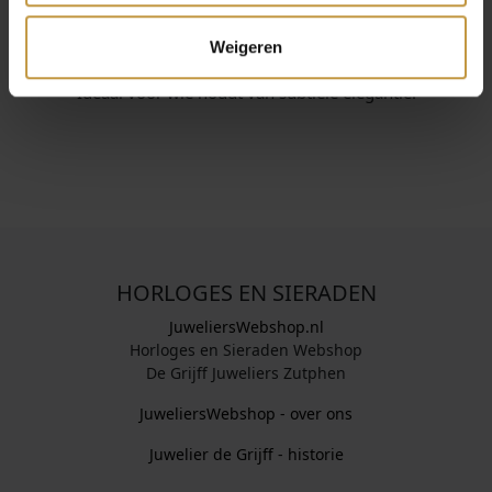
en modern design. De collectie is herkenbaar door
eenvoud, kwaliteit en comfort. Gemaakt van aluminium
Weigeren
en edelstaal, licht van gewicht en makkelijk te dragen.
Ideaal voor wie houdt van subtiele elegantie.
HORLOGES EN SIERADEN
JuweliersWebshop.nl
Horloges en Sieraden Webshop
De Grijff Juweliers Zutphen
JuweliersWebshop - over ons
Juwelier de Grijff - historie