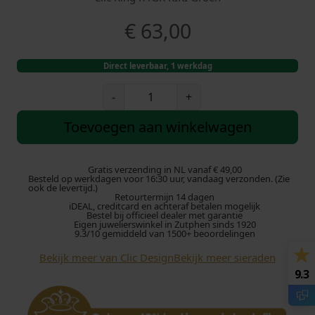
€
63,00
Direct leverbaar, 1 werkdag
C
-
+
l
i
Toevoegen aan winkelwagen
c
R
i
Gratis verzending in NL vanaf € 49,00
Besteld op werkdagen voor 16:30 uur, vandaag verzonden. (Zie
n
ook de levertijd.)
Retourtermijn 14 dagen
g
iDEAL, creditcard en achteraf betalen mogelijk
K
Bestel bij officieel dealer met garantie
Eigen juwelierswinkel in Zutphen sinds 1920
I
9.3/10 gemiddeld van 1500+ beoordelingen
K
Bekijk meer van Clic Design
Bekijk meer sieraden
I
9.3
R
4
G