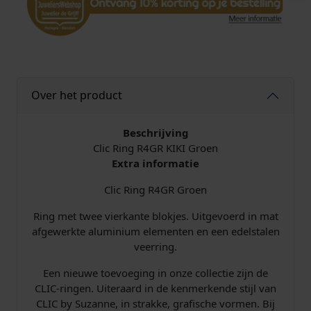
R
g
r
o
e
n
Over het product
a
a
n
Beschrijving
t
Clic Ring R4GR KIKI Groen
a
Extra informatie
l
Clic Ring R4GR Groen
Ring met twee vierkante blokjes. Uitgevoerd in mat
afgewerkte aluminium elementen en een edelstalen
veerring.
Een nieuwe toevoeging in onze collectie zijn de
CLIC-ringen. Uiteraard in de kenmerkende stijl van
CLIC by Suzanne, in strakke, grafische vormen. Bij