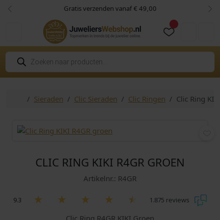
Skip to content
Skip to footer
Gratis verzenden vanaf € 49,00
Vorige
Vol
Cart
Account
P
r
o
d
u
c
Home
Sieraden
Clic Sieraden
Clic Ringen
Clic Ring KI
t
e
n
z
o
e
k
e
n
CLIC RING KIKI R4GR GROEN
Artikelnr.: R4GR
9.3
1.875 reviews
Clic Ring R4GR KIKI Groen