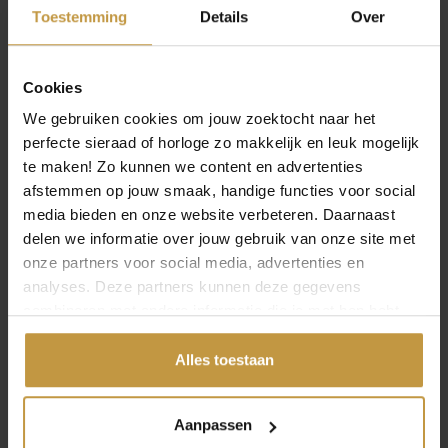
Toestemming
Details
Over
Cookies
We gebruiken cookies om jouw zoektocht naar het
perfecte sieraad of horloge zo makkelijk en leuk mogelijk
te maken! Zo kunnen we content en advertenties
afstemmen op jouw smaak, handige functies voor social
media bieden en onze website verbeteren. Daarnaast
delen we informatie over jouw gebruik van onze site met
onze partners voor social media, advertenties en
analyses. Deze partners kunnen deze gegevens
combineren met andere informatie die je met hen hebt
gedeeld of die ze hebben verzameld via jouw gebruik van
hun diensten.
Alles toestaan
INFORMATIE OVER CLIC DESIGN
Aanpassen
Clic Design maakt minimalistische sieraden met een strak