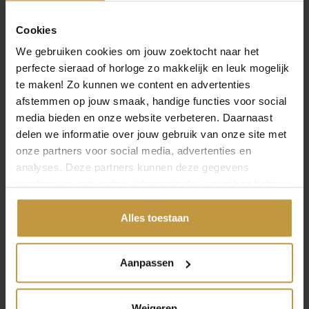
e
i
l
j
Cookies
i
s
We gebruiken cookies om jouw zoektocht naar het
j
i
perfecte sieraad of horloge zo makkelijk en leuk mogelijk
k
s
te maken! Zo kunnen we content en advertenties
e
:
afstemmen op jouw smaak, handige functies voor social
p
€
media bieden en onze website verbeteren. Daarnaast
r
delen we informatie over jouw gebruik van onze site met
i
6
onze partners voor social media, advertenties en
j
2
analyses. Deze partners kunnen deze gegevens
s
,
combineren met andere informatie die je met hen hebt
w
9
gedeeld of die ze hebben verzameld via jouw gebruik van
a
5
INFORMATIE OVER CLIC DESIGN
hun diensten.
Alles toestaan
s
.
:
Clic Design maakt minimalistische sieraden met een strak
€
en modern design. De collectie is herkenbaar door
Aanpassen
eenvoud, kwaliteit en comfort. Gemaakt van aluminium
6
en edelstaal, licht van gewicht en makkelijk te dragen.
9
Ideaal voor wie houdt van subtiele elegantie.
Weigeren