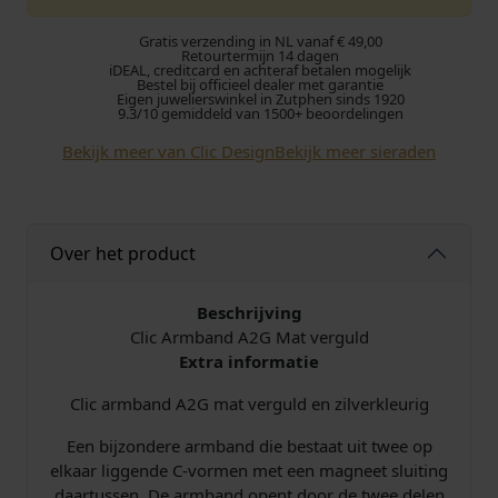
r
g
Gratis verzending in NL vanaf € 49,00
o
e
Retourtermijn 14 dagen
iDEAL, creditcard en achteraf betalen mogelijk
Bestel bij officieel dealer met garantie
Eigen juwelierswinkel in Zutphen sinds 1920
n
p
9.3/10 gemiddeld van 1500+ beoordelingen
k
r
Bekijk meer van Clic Design
Bekijk meer sieraden
e
i
l
j
Over het product
i
s
Beschrijving
j
i
Clic Armband A2G Mat verguld
Extra informatie
k
s
Clic armband A2G mat verguld en zilverkleurig
e
:
Een bijzondere armband die bestaat uit twee op
elkaar liggende C-vormen met een magneet sluiting
p
€
daartussen. De armband opent door de twee delen