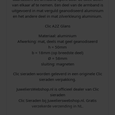
van elkaar af te nemen. Een deel van de armband is
r
uitgevoerd in mat verguld geanodiseerd aluminium
en het andere deel in mat zilverkleurig aluminium.
i
2
Clic A2Z Glans
j
0
Materiaal: aluminium
s
6
Afwerking: mat, deels mat geel geanodiseerd
h = 50mm
w
,
b = 18mm (op breedste deel)
Ø = 58mm
a
1
sluiting: magneten
s
0
Clic sieraden worden geleverd in een originele Clic
sieraden verpakking.
:
.
JuweliersWebshop.nl is officieel dealer van Clic
€
sieraden
Clic Sieraden bij Juwelierswebshop.nl. Gratis
verzekerde verzending in NL.