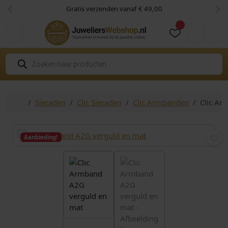
Skip to content
Skip to footer
Gratis verzenden vanaf € 49,00
Vorige
Vol
Cart
Account
P
r
o
d
u
c
Home
Sieraden
Clic Sieraden
Clic Armbanden
Clic Ar
t
e
n
z
o
Aanbieding!
e
k
e
n