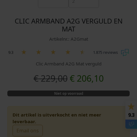
CLIC ARMBAND A2G VERGULD EN
MAT
Artikelnr.: A2Gmat
9.3
1.875 reviews
Clic Armband A2G Mat verguld
O
H
€
229,00
€
206,10
o
u
Niet op voorraad
r
i
s
d
Dit artikel is uitverkocht en niet meer
9.3
leverbaar.
p
i
Email ons