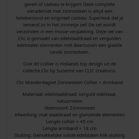
p
€
geven of cadeau te krijgen! Deze complete
n
sieradenset met zonnesteen is altijd een
C
r
betekenisvol en origineel cadeau. Superleuk dat je
o
iemand zo in het zonnetje zet! De set wordt
l
i
6
verzonden in een mooie verpakking. Deze set van
l
Clic is gemaakt van edelstaaldraad en vergulden
i
j
2
edelstalen elementen met daartussen een gladde
e
ronde zonnesteen.
s
,
r
+
Ook dit Collier is Hollands top design uit de
w
9
A
collectie Clic by Suzanne van CLIC creations.
r
a
5
m
Clic Moederdagset Zonnesteen Collier + Armband
b
s
.
Materiaal: edelstaaldraad, verguld edelstaal,
a
n
natuursteen
:
Steensoort: Zonnesteen
d
Afwerking: mat staaldraad en glanzende elementen
a
€
a
Lengte collier = 45 cm
Lengte armband = 18 cm
n
Sluiting: Gemakkelijke solide edelstalen klik-sluiting
t