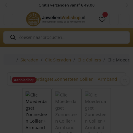
Skip to content
Skip to footer
Gratis verzenden vanaf € 49,00
Vorige
Vol
Cart
Account
P
r
o
d
u
c
Home
Sieraden
Clic Sieraden
Clic Colliers
Clic Moeder
t
e
n
z
o
Aanbieding!
e
k
e
n