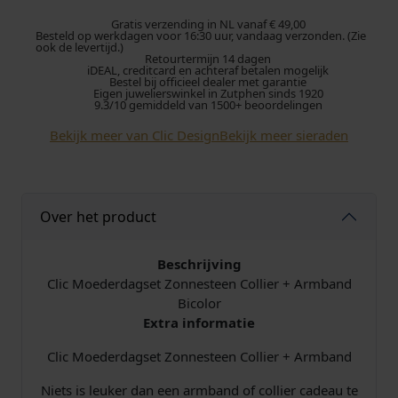
M
o
Gratis verzending in NL vanaf € 49,00
r
g
Besteld op werkdagen voor 16:30 uur, vandaag verzonden. (Zie
e
ook de levertijd.)
Retourtermijn 14 dagen
d
o
e
iDEAL, creditcard en achteraf betalen mogelijk
e
Bestel bij officieel dealer met garantie
Eigen juwelierswinkel in Zutphen sinds 1920
r
n
p
9.3/10 gemiddeld van 1500+ beoordelingen
d
Bekijk meer van Clic Design
Bekijk meer sieraden
k
r
a
g
e
i
s
e
l
j
Over het product
t
Z
i
s
o
Beschrijving
n
Clic Moederdagset Zonnesteen Collier + Armband
j
i
n
Bicolor
e
Extra informatie
k
s
s
t
Clic Moederdagset Zonnesteen Collier + Armband
e
:
e
Niets is leuker dan een armband of collier cadeau te
e