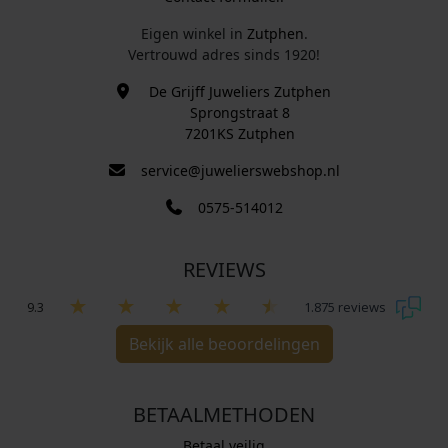
Eigen winkel in
Zutphen
.
Vertrouwd adres sinds 1920!
De Grijff Juweliers Zutphen
Sprongstraat 8
7201KS Zutphen
service@juwelierswebshop.nl
0575-514012
REVIEWS
9.3
1.875 reviews
Bekijk alle beoordelingen
BETAALMETHODEN
Betaal veilig