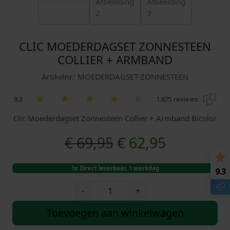
CLIC MOEDERDAGSET ZONNESTEEN
COLLIER + ARMBAND
Artikelnr.: MOEDERDAGSET-ZONNESTEEN
9.3
1.875 reviews
Clic Moederdagset Zonnesteen Collier + Armband Bicolor
O
H
€
69,95
€
62,95
o
u
1x Direct leverbaar, 1 werkdag
9.3
r
i
C
-
+
l
s
d
i
Toevoegen aan winkelwagen
c
p
i