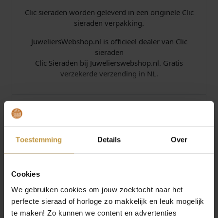
a
6
Clic sieraden worden geleverd in een originele Clic
l
sieraden verpakking.
9
JuweliersWebshop.nl is officieel dealer van Clic
,
sieraden
Clic Sieraden bij Juwelierswebshop.nl. Gratis
9
verzekerde verzending in NL.
5
Specificaties
.
Over Clic Design
Toestemming
Details
Over
Cookies
We gebruiken cookies om jouw zoektocht naar het
perfecte sieraad of horloge zo makkelijk en leuk mogelijk
Geen producten gevonden bij dit merk.
te maken! Zo kunnen we content en advertenties