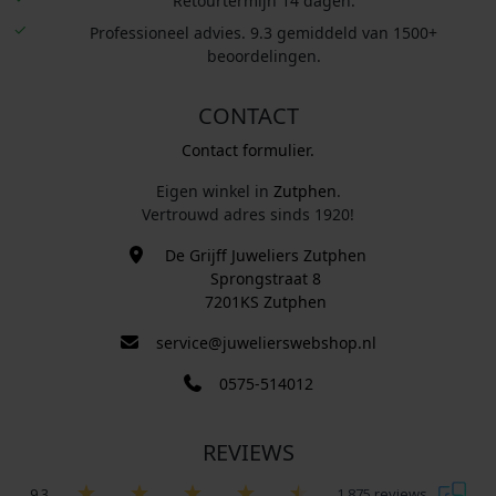
Retourtermijn 14 dagen.
Professioneel advies. 9.3 gemiddeld van 1500+
beoordelingen.
CONTACT
Contact formulier.
Eigen winkel in
Zutphen
.
Vertrouwd adres sinds 1920!
De Grijff Juweliers Zutphen
Sprongstraat 8
7201KS Zutphen
service@juwelierswebshop.nl
0575-514012
REVIEWS
9.3
1.875 reviews