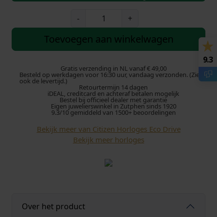
C
-
+
i
t
Toevoegen aan winkelwagen
i
z
9.3
e
Gratis verzending in NL vanaf € 49,00
Besteld op werkdagen voor 16:30 uur, vandaag verzonden. (Zie
n
ook de levertijd.)
Retourtermijn 14 dagen
R
iDEAL, creditcard en achteraf betalen mogelijk
a
Bestel bij officieel dealer met garantie
Eigen juwelierswinkel in Zutphen sinds 1920
d
9.3/10 gemiddeld van 1500+ beoordelingen
i
Bekijk meer van Citizen Horloges Eco Drive
o
Bekijk meer horloges
C
o
n
t
r
o
Over het product
l
l