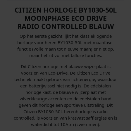
e
CITIZEN HORLOGE BY1030-50L
d
MOONPHASE ECO DRIVE
B
RADIO CONTROLLED BLAUW
Y
1
Op het eerste gezicht lijkt het klassiek ogende
0
horloge voor heren BY1030-50L met maanfase-
3
functie (volle maan tot nieuwe maan) er niet op,
0
maar het zit vol met talloze functies.
-
5
Dit Citizen horloge met blauwe wijzerplaat is
0
voorzien van Eco-Drive. De Citizen Eco Drive
L
techniek maakt gebruik van lichtenergie, waardoor
M
een batterijwissel niet nodig is. De edelstalen
o
horloge kast, de blauwe wijzerplaat met
o
zilverkleurige accenten en de edelstalen band
n
geven dit horloge een sportieve uitstraling. Dit
p
Citizen BY1030-50L herenhorloge is radio
h
controlled, is voorzien van krasvast saffierglas en is
a
waterdicht tot 10Atm (zwemmen).
s