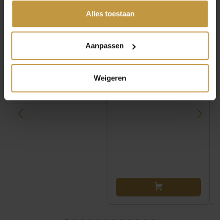
gedeeld of die ze hebben verzameld via jouw gebruik van
hun diensten.
Alles toestaan
CITIZEN BN0167-09W
CITIZEN WAVE
HORLOGE LIMITED
TRACKER JV3000-13E
EDITION PROMASTER
HORLOGE
EC…
Aanpassen
Direct leverbaar, 1
1x Direct leverbaar, 1
werkdag
werkdag
Weigeren