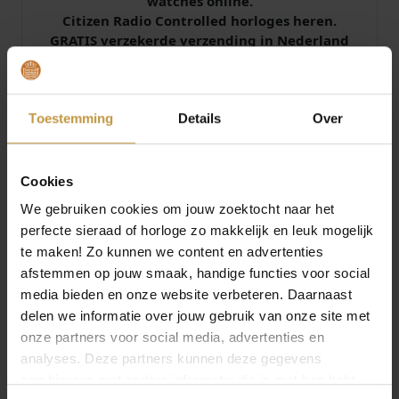
watches online.
Citizen Radio Controlled horloges heren.
GRATIS verzekerde verzending in Nederland
bij JuweliersWebshop.
Handleiding en gebruiksaanwijzing voor alle
functies van het Citizen uurwerk: caliber H874
Toestemming
Details
Over
Specificaties
Cookies
We gebruiken cookies om jouw zoektocht naar het
Over Citizen Horloges Eco Drive
perfecte sieraad of horloge zo makkelijk en leuk mogelijk
te maken! Zo kunnen we content en advertenties
afstemmen op jouw smaak, handige functies voor social
media bieden en onze website verbeteren. Daarnaast
delen we informatie over jouw gebruik van onze site met
onze partners voor social media, advertenties en
MEER VAN CITIZEN HORLOGES ECO
analyses. Deze partners kunnen deze gegevens
DRIVE
combineren met andere informatie die je met hen hebt
€
329,00
€
549,00