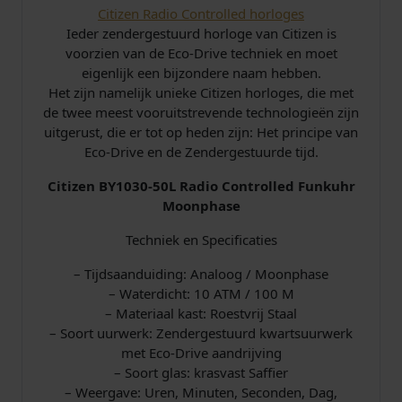
e
Citizen Radio Controlled horloges
H
Ieder zendergestuurd horloge van Citizen is
o
voorzien van de Eco-Drive techniek en moet
r
eigenlijk een bijzondere naam hebben.
l
Het zijn namelijk unieke Citizen horloges, die met
o
de twee meest vooruitstrevende technologieën zijn
g
uitgerust, die er tot op heden zijn: Het principe van
e
Eco-Drive en de Zendergestuurde tijd.
B
Citizen BY1030-50L Radio Controlled Funkuhr
l
Moonphase
a
u
Techniek en Specificaties
w
a
– Tijdsaanduiding: Analoog / Moonphase
a
– Waterdicht: 10 ATM / 100 M
n
– Materiaal kast: Roestvrij Staal
t
– Soort uurwerk: Zendergestuurd kwartsuurwerk
a
met Eco-Drive aandrijving
l
– Soort glas: krasvast Saffier
– Weergave: Uren, Minuten, Seconden, Dag,