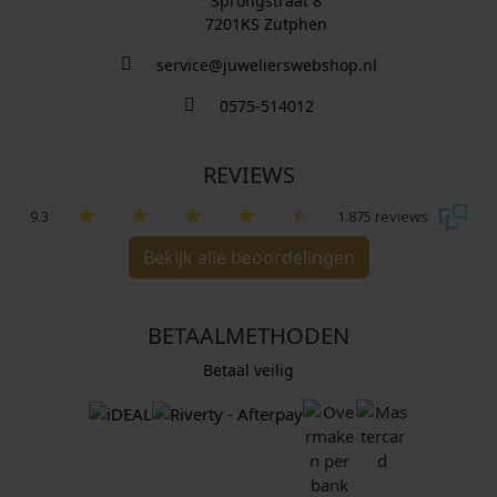
Sprongstraat 8
7201KS Zutphen
service@juwelierswebshop.nl
0575-514012
REVIEWS
9.3
1.875 reviews
Bekijk alle beoordelingen
BETAALMETHODEN
Betaal veilig