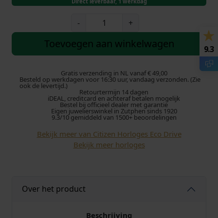
Direct leverbaar, 1 werkdag
r
i
C
-
+
i
s
d
t
Toevoegen aan winkelwagen
9.3
i
p
i
z
e
Gratis verzending in NL vanaf € 49,00
r
g
Besteld op werkdagen voor 16:30 uur, vandaag verzonden. (Zie
n
ook de levertijd.)
Retourtermijn 14 dagen
E
o
e
iDEAL, creditcard en achteraf betalen mogelijk
c
Bestel bij officieel dealer met garantie
Eigen juwelierswinkel in Zutphen sinds 1920
o
n
p
9.3/10 gemiddeld van 1500+ beoordelingen
-
Bekijk meer van Citizen Horloges Eco Drive
k
r
D
Bekijk meer horloges
r
e
i
i
v
l
j
e
Over het product
E
i
s
W
1
Beschrijving