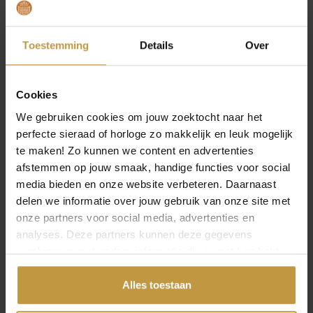
Over Citizen Horloges Eco Drive
Toestemming
Details
Over
Cookies
MEER VAN CITIZEN HORLOGES ECO
We gebruiken cookies om jouw zoektocht naar het
DRIVE
€
269,00
€
269,00
perfecte sieraad of horloge zo makkelijk en leuk mogelijk
te maken! Zo kunnen we content en advertenties
CITIZEN ECO-DRIVE
CITIZEN ECO-DRIVE
afstemmen op jouw smaak, handige functies voor social
EM1070-83L HORLOGE
EM1070-83A
media bieden en onze website verbeteren. Daarnaast
DAMES LADIES GROEN
HORLOGE DAMES
delen we informatie over jouw gebruik van onze site met
LADIES
Direct leverbaar, 1
onze partners voor social media, advertenties en
werkdag
Direct leverbaar, 1
analyses. Deze partners kunnen deze gegevens
werkdag
combineren met andere informatie die je met hen hebt
gedeeld of die ze hebben verzameld via jouw gebruik van
hun diensten.
Alles toestaan