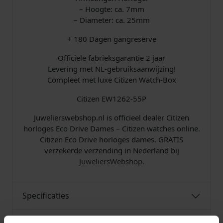
a
– Hoogte: ca. 7mm
a
– Diameter: ca. 25mm
n
+ 180 Dagen gangreserve
t
a
Officiele fabrieksgarantie 2 jaar
l
Levering met NL-gebruiksaanwijzing!
Compleet met luxe Citizen Watch-Box
Citizen EW1262-55P
Juwelierswebshop.nl is officieel dealer Citizen
horloges Eco Drive Dames – Citizen watches online.
Citizen Eco Drive horloges dames. GRATIS
verzekerde verzending in Nederland bij
JuweliersWebshop.
Specificaties