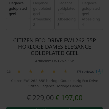
CITIZEN ECO-DRIVE EW1262-55P
HORLOGE DAMES ELEGANCE
GOLDPLATED GEEL
Artikelnr.: EW1262-55P
9.3
1.875 reviews
Citizen EW1262-55P horloge Goudkleurig Eco Drive
Citizen Elegance Horloge Dames
O
H
€
229,00
€
197,00
o
u