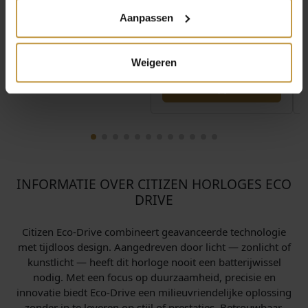
Aanpassen
Weigeren
INFORMATIE OVER CITIZEN HORLOGES ECO
DRIVE
Citizen Eco-Drive combineert geavanceerde technologie
met tijdloos design. Aangedreven door licht — zonlicht of
kunstlicht — heeft dit horloge nooit een batterijwissel
nodig. Met een focus op duurzaamheid, precisie en
innovatie biedt Eco-Drive een milieuvriendelijke oplossing
zonder in te leveren op stijl of prestaties. Betrouwbaar,